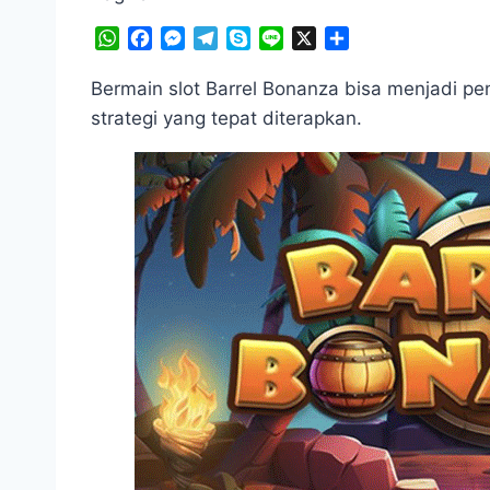
WhatsApp
Facebook
Messenger
Telegram
Skype
Line
X
Share
Bermain slot Barrel Bonanza bisa menjadi p
strategi yang tepat diterapkan.