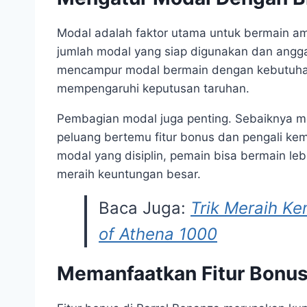
Modal adalah faktor utama untuk bermain a
jumlah modal yang siap digunakan dan angga
mencampur modal bermain dengan kebutuhan 
mempengaruhi keputusan taruhan.
Pembagian modal juga penting. Sebaiknya mo
peluang bertemu fitur bonus dan pengali ke
modal yang disiplin, pemain bisa bermain l
meraih keuntungan besar.
Baca Juga:
Trik Meraih K
of Athena 1000
Memanfaatkan Fitur Bonu