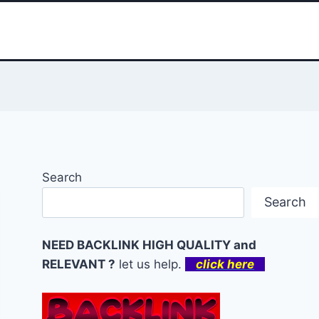
Search
Search
NEED BACKLINK HIGH QUALITY and
RELEVANT ?
let us help.
click here