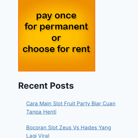
Recent Posts
Cara Main Slot Fruit Party Biar Cuan
Tanpa Henti
Bocoran Slot Zeus Vs Hades Yang
Lagi Viral