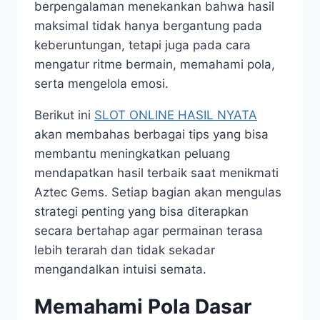
berpengalaman menekankan bahwa hasil
maksimal tidak hanya bergantung pada
keberuntungan, tetapi juga pada cara
mengatur ritme bermain, memahami pola,
serta mengelola emosi.
Berikut ini
SLOT ONLINE HASIL NYATA
akan membahas berbagai tips yang bisa
membantu meningkatkan peluang
mendapatkan hasil terbaik saat menikmati
Aztec Gems. Setiap bagian akan mengulas
strategi penting yang bisa diterapkan
secara bertahap agar permainan terasa
lebih terarah dan tidak sekadar
mengandalkan intuisi semata.
Memahami Pola Dasar