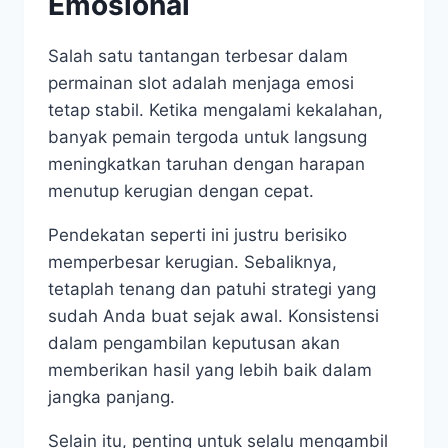
Emosional
Salah satu tantangan terbesar dalam
permainan slot adalah menjaga emosi
tetap stabil. Ketika mengalami kekalahan,
banyak pemain tergoda untuk langsung
meningkatkan taruhan dengan harapan
menutup kerugian dengan cepat.
Pendekatan seperti ini justru berisiko
memperbesar kerugian. Sebaliknya,
tetaplah tenang dan patuhi strategi yang
sudah Anda buat sejak awal. Konsistensi
dalam pengambilan keputusan akan
memberikan hasil yang lebih baik dalam
jangka panjang.
Selain itu, penting untuk selalu mengambil