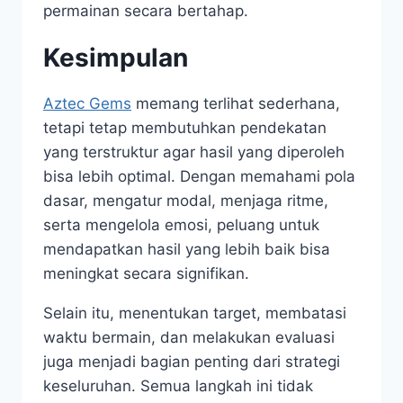
permainan secara bertahap.
Kesimpulan
Aztec Gems
memang terlihat sederhana,
tetapi tetap membutuhkan pendekatan
yang terstruktur agar hasil yang diperoleh
bisa lebih optimal. Dengan memahami pola
dasar, mengatur modal, menjaga ritme,
serta mengelola emosi, peluang untuk
mendapatkan hasil yang lebih baik bisa
meningkat secara signifikan.
Selain itu, menentukan target, membatasi
waktu bermain, dan melakukan evaluasi
juga menjadi bagian penting dari strategi
keseluruhan. Semua langkah ini tidak