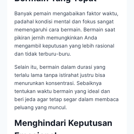
Banyak pemain mengabaikan faktor waktu,
padahal kondisi mental dan fokus sangat
memengaruhi cara bermain. Bermain saat
pikiran jernih memungkinkan Anda
mengambil keputusan yang lebih rasional
dan tidak terburu-buru.
Selain itu, bermain dalam durasi yang
terlalu lama tanpa istirahat justru bisa
menurunkan konsentrasi. Sebaiknya
tentukan waktu bermain yang ideal dan
beri jeda agar tetap segar dalam membaca
peluang yang muncul.
Menghindari Keputusan