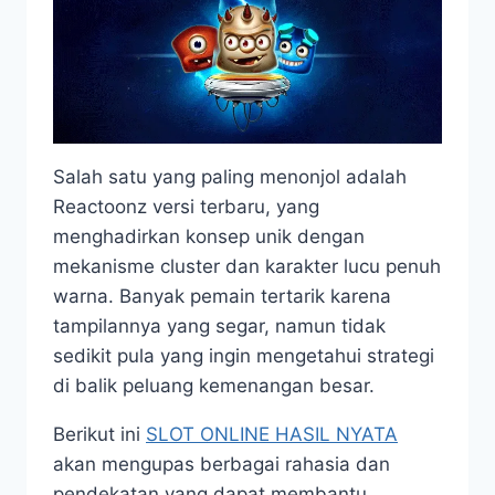
Salah satu yang paling menonjol adalah
Reactoonz versi terbaru, yang
menghadirkan konsep unik dengan
mekanisme cluster dan karakter lucu penuh
warna. Banyak pemain tertarik karena
tampilannya yang segar, namun tidak
sedikit pula yang ingin mengetahui strategi
di balik peluang kemenangan besar.
Berikut ini
SLOT ONLINE HASIL NYATA
akan mengupas berbagai rahasia dan
pendekatan yang dapat membantu