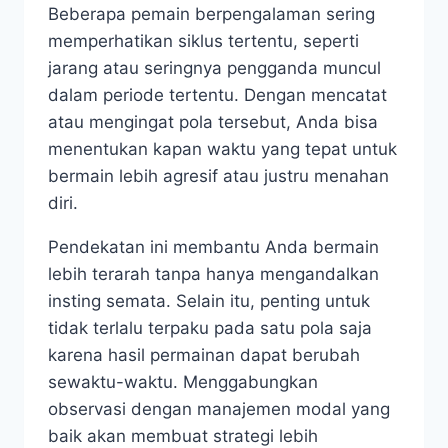
Beberapa pemain berpengalaman sering
memperhatikan siklus tertentu, seperti
jarang atau seringnya pengganda muncul
dalam periode tertentu. Dengan mencatat
atau mengingat pola tersebut, Anda bisa
menentukan kapan waktu yang tepat untuk
bermain lebih agresif atau justru menahan
diri.
Pendekatan ini membantu Anda bermain
lebih terarah tanpa hanya mengandalkan
insting semata. Selain itu, penting untuk
tidak terlalu terpaku pada satu pola saja
karena hasil permainan dapat berubah
sewaktu-waktu. Menggabungkan
observasi dengan manajemen modal yang
baik akan membuat strategi lebih