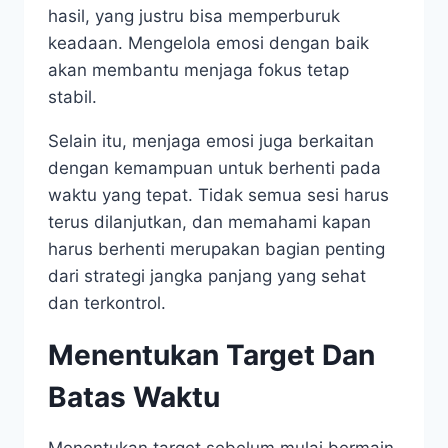
hasil, yang justru bisa memperburuk
keadaan. Mengelola emosi dengan baik
akan membantu menjaga fokus tetap
stabil.
Selain itu, menjaga emosi juga berkaitan
dengan kemampuan untuk berhenti pada
waktu yang tepat. Tidak semua sesi harus
terus dilanjutkan, dan memahami kapan
harus berhenti merupakan bagian penting
dari strategi jangka panjang yang sehat
dan terkontrol.
Menentukan Target Dan
Batas Waktu