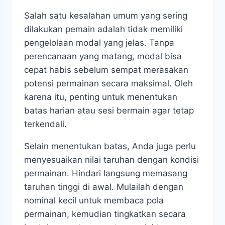
Salah satu kesalahan umum yang sering
dilakukan pemain adalah tidak memiliki
pengelolaan modal yang jelas. Tanpa
perencanaan yang matang, modal bisa
cepat habis sebelum sempat merasakan
potensi permainan secara maksimal. Oleh
karena itu, penting untuk menentukan
batas harian atau sesi bermain agar tetap
terkendali.
Selain menentukan batas, Anda juga perlu
menyesuaikan nilai taruhan dengan kondisi
permainan. Hindari langsung memasang
taruhan tinggi di awal. Mulailah dengan
nominal kecil untuk membaca pola
permainan, kemudian tingkatkan secara