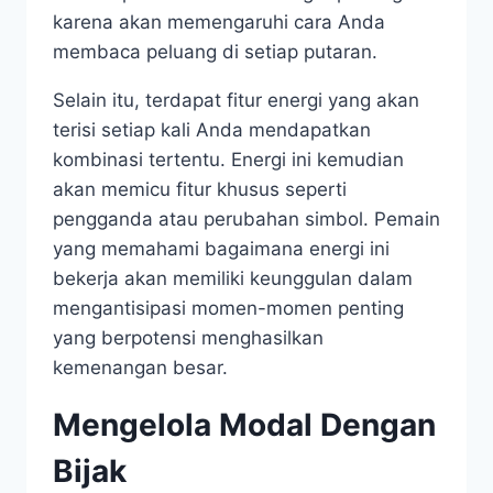
karena akan memengaruhi cara Anda
membaca peluang di setiap putaran.
Selain itu, terdapat fitur energi yang akan
terisi setiap kali Anda mendapatkan
kombinasi tertentu. Energi ini kemudian
akan memicu fitur khusus seperti
pengganda atau perubahan simbol. Pemain
yang memahami bagaimana energi ini
bekerja akan memiliki keunggulan dalam
mengantisipasi momen-momen penting
yang berpotensi menghasilkan
kemenangan besar.
Mengelola Modal Dengan
Bijak