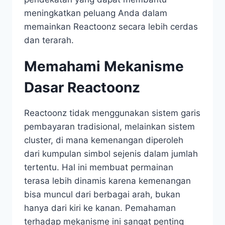
meningkatkan peluang Anda dalam
memainkan Reactoonz secara lebih cerdas
dan terarah.
Memahami Mekanisme
Dasar Reactoonz
Reactoonz tidak menggunakan sistem garis
pembayaran tradisional, melainkan sistem
cluster, di mana kemenangan diperoleh
dari kumpulan simbol sejenis dalam jumlah
tertentu. Hal ini membuat permainan
terasa lebih dinamis karena kemenangan
bisa muncul dari berbagai arah, bukan
hanya dari kiri ke kanan. Pemahaman
terhadap mekanisme ini sangat penting