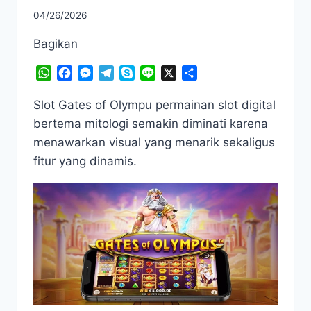
04/26/2026
Bagikan
WhatsApp
Facebook
Messenger
Telegram
Skype
Line
X
Share
Slot Gates of Olympu permainan slot digital
bertema mitologi semakin diminati karena
menawarkan visual yang menarik sekaligus
fitur yang dinamis.