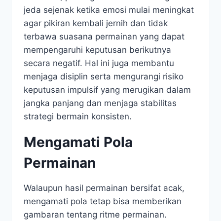
jeda sejenak ketika emosi mulai meningkat
agar pikiran kembali jernih dan tidak
terbawa suasana permainan yang dapat
mempengaruhi keputusan berikutnya
secara negatif. Hal ini juga membantu
menjaga disiplin serta mengurangi risiko
keputusan impulsif yang merugikan dalam
jangka panjang dan menjaga stabilitas
strategi bermain konsisten.
Mengamati Pola
Permainan
Walaupun hasil permainan bersifat acak,
mengamati pola tetap bisa memberikan
gambaran tentang ritme permainan.