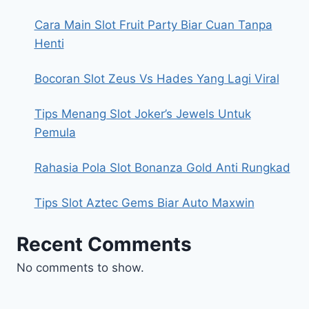
Cara Main Slot Fruit Party Biar Cuan Tanpa
Henti
Bocoran Slot Zeus Vs Hades Yang Lagi Viral
Tips Menang Slot Joker’s Jewels Untuk
Pemula
Rahasia Pola Slot Bonanza Gold Anti Rungkad
Tips Slot Aztec Gems Biar Auto Maxwin
Recent Comments
No comments to show.