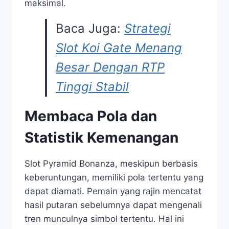
maksimal.
Baca Juga:
Strategi
Slot Koi Gate Menang
Besar Dengan RTP
Tinggi Stabil
Membaca Pola dan
Statistik Kemenangan
Slot Pyramid Bonanza, meskipun berbasis
keberuntungan, memiliki pola tertentu yang
dapat diamati. Pemain yang rajin mencatat
hasil putaran sebelumnya dapat mengenali
tren munculnya simbol tertentu. Hal ini