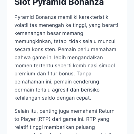
Slot Pyramid Bonanza
Pyramid Bonanza memiliki karakteristik
volatilitas menengah ke tinggi, yang berarti
kemenangan besar memang
memungkinkan, tetapi tidak selalu muncul
secara konsisten. Pemain perlu memahami
bahwa game ini lebih mengandalkan
momen tertentu seperti kombinasi simbol
premium dan fitur bonus. Tanpa
pemahaman ini, pemain cenderung
bermain terlalu agresif dan berisiko
kehilangan saldo dengan cepat.
Selain itu, penting juga memahami Return
to Player (RTP) dari game ini. RTP yang
relatif tinggi memberikan peluang