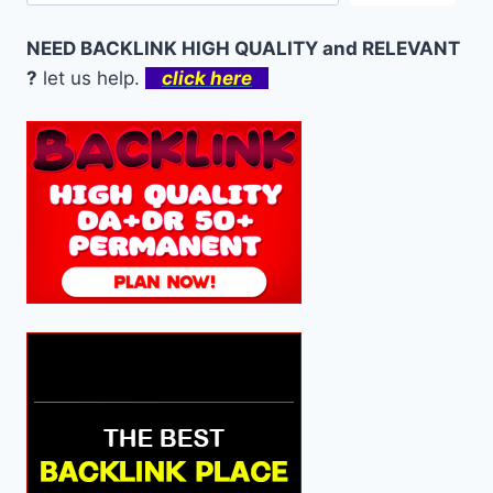
NEED BACKLINK HIGH QUALITY and RELEVANT
?
let us help.
click here