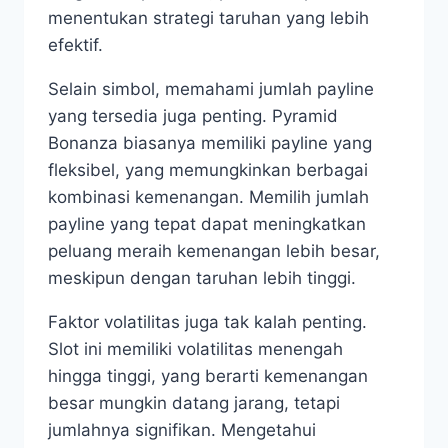
menentukan strategi taruhan yang lebih
efektif.
Selain simbol, memahami jumlah payline
yang tersedia juga penting. Pyramid
Bonanza biasanya memiliki payline yang
fleksibel, yang memungkinkan berbagai
kombinasi kemenangan. Memilih jumlah
payline yang tepat dapat meningkatkan
peluang meraih kemenangan lebih besar,
meskipun dengan taruhan lebih tinggi.
Faktor volatilitas juga tak kalah penting.
Slot ini memiliki volatilitas menengah
hingga tinggi, yang berarti kemenangan
besar mungkin datang jarang, tetapi
jumlahnya signifikan. Mengetahui