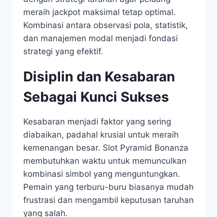
meraih jackpot maksimal tetap optimal.
Kombinasi antara observasi pola, statistik,
dan manajemen modal menjadi fondasi
strategi yang efektif.
Disiplin dan Kesabaran
Sebagai Kunci Sukses
Kesabaran menjadi faktor yang sering
diabaikan, padahal krusial untuk meraih
kemenangan besar. Slot Pyramid Bonanza
membutuhkan waktu untuk memunculkan
kombinasi simbol yang menguntungkan.
Pemain yang terburu-buru biasanya mudah
frustrasi dan mengambil keputusan taruhan
yang salah.