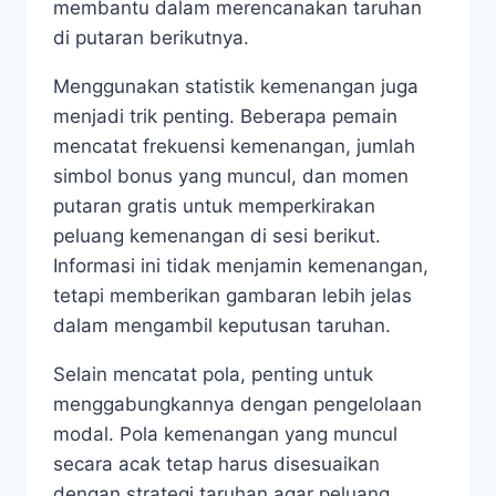
membantu dalam merencanakan taruhan
di putaran berikutnya.
Menggunakan statistik kemenangan juga
menjadi trik penting. Beberapa pemain
mencatat frekuensi kemenangan, jumlah
simbol bonus yang muncul, dan momen
putaran gratis untuk memperkirakan
peluang kemenangan di sesi berikut.
Informasi ini tidak menjamin kemenangan,
tetapi memberikan gambaran lebih jelas
dalam mengambil keputusan taruhan.
Selain mencatat pola, penting untuk
menggabungkannya dengan pengelolaan
modal. Pola kemenangan yang muncul
secara acak tetap harus disesuaikan
dengan strategi taruhan agar peluang