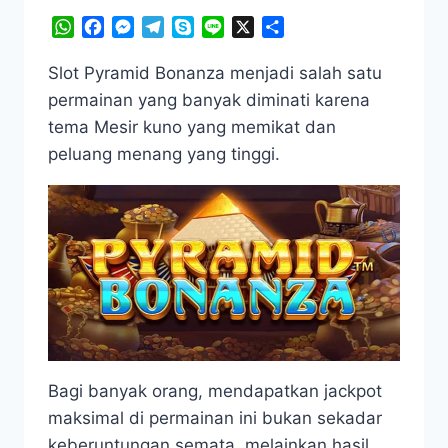
WhatsApp
Facebook
Messenger
Telegram
Skype
Line
X
Share
Slot Pyramid Bonanza menjadi salah satu
permainan yang banyak diminati karena
tema Mesir kuno yang memikat dan
peluang menang yang tinggi.
Bagi banyak orang, mendapatkan jackpot
maksimal di permainan ini bukan sekadar
keberuntungan semata, melainkan hasil