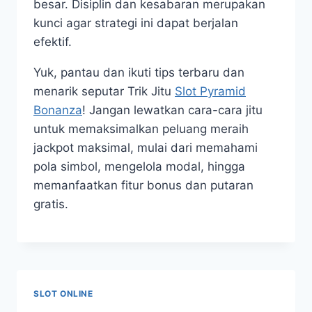
besar. Disiplin dan kesabaran merupakan
kunci agar strategi ini dapat berjalan
efektif.
Yuk, pantau dan ikuti tips terbaru dan
menarik seputar Trik Jitu
Slot Pyramid
Bonanza
! Jangan lewatkan cara-cara jitu
untuk memaksimalkan peluang meraih
jackpot maksimal, mulai dari memahami
pola simbol, mengelola modal, hingga
memanfaatkan fitur bonus dan putaran
gratis.
SLOT ONLINE