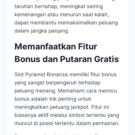
taruhan bertahap, meningkat seiring
kemenangan atau menurun saat kalah,
dapat membantu memaksimalkan peluang
dalam jangka panjang.
Memanfaatkan Fitur
Bonus dan Putaran Gratis
Slot Pyramid Bonanza memiliki fitur bonus
yang sangat berpengaruh terhadap
peluang menang. Memahami cara memicu
bonus adalah trik penting untuk
meningkatkan peluang jackpot. Fitur ini
biasanya aktif melalui simbol tertentu yang
muncul di posisi tertentu dalam permainan.