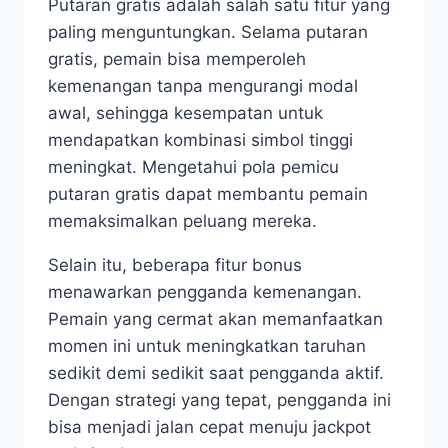
Putaran gratis adalah salah satu fitur yang
paling menguntungkan. Selama putaran
gratis, pemain bisa memperoleh
kemenangan tanpa mengurangi modal
awal, sehingga kesempatan untuk
mendapatkan kombinasi simbol tinggi
meningkat. Mengetahui pola pemicu
putaran gratis dapat membantu pemain
memaksimalkan peluang mereka.
Selain itu, beberapa fitur bonus
menawarkan pengganda kemenangan.
Pemain yang cermat akan memanfaatkan
momen ini untuk meningkatkan taruhan
sedikit demi sedikit saat pengganda aktif.
Dengan strategi yang tepat, pengganda ini
bisa menjadi jalan cepat menuju jackpot