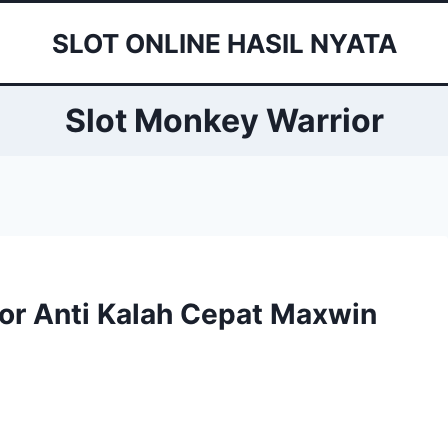
SLOT ONLINE HASIL NYATA
Slot Monkey Warrior
or Anti Kalah Cepat Maxwin