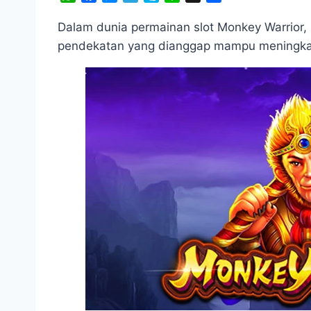
Dalam dunia permainan slot Monkey Warrior, 
pendekatan yang dianggap mampu meningka