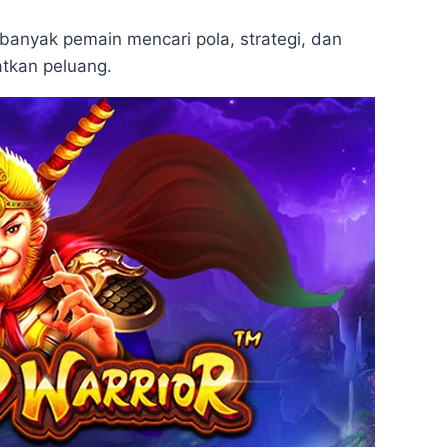
banyak pemain mencari pola, strategi, dan
tkan peluang.