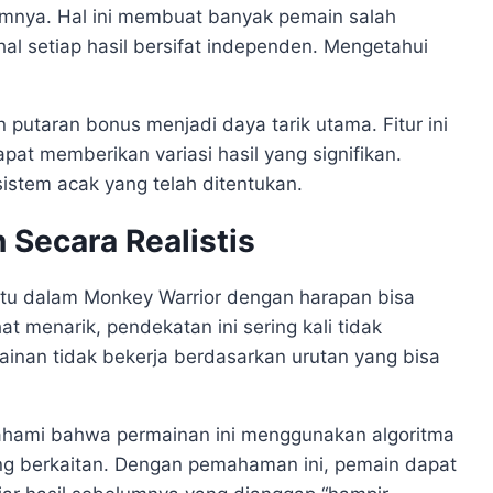
elumnya. Hal ini membuat banyak pemain salah
l setiap hasil bersifat independen. Mengetahui
n putaran bonus menjadi daya tarik utama. Fitur ini
at memberikan variasi hasil yang signifikan.
istem acak yang telah ditentukan.
Secara Realistis
tu dalam Monkey Warrior dengan harapan bisa
at menarik, pendekatan ini sering kali tidak
ainan tidak bekerja berdasarkan urutan yang bisa
mahami bahwa permainan ini menggunakan algoritma
ing berkaitan. Dengan pemahaman ini, pemain dapat