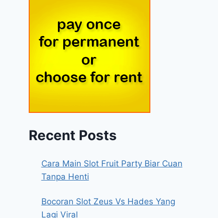
Recent Posts
Cara Main Slot Fruit Party Biar Cuan
Tanpa Henti
Bocoran Slot Zeus Vs Hades Yang
Lagi Viral