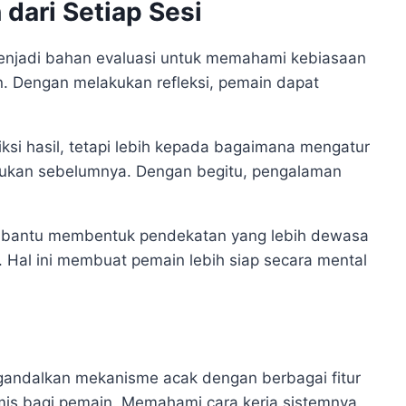
dari Setiap Sesi
menjadi bahan evaluasi untuk memahami kebiasaan
. Dengan melakukan refleksi, pemain dapat
iksi hasil, tetapi lebih kepada bagaimana mengatur
ntukan sebelumnya. Dengan begitu, pengalaman
membantu membentuk pendekatan yang lebih dewasa
Hal ini membuat pemain lebih siap secara mental
andalkan mekanisme acak dengan berbagai fitur
is bagi pemain. Memahami cara kerja sistemnya