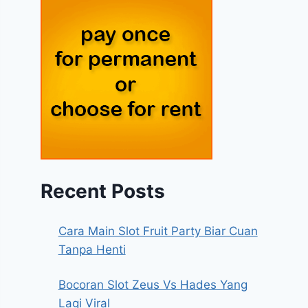
Recent Posts
Cara Main Slot Fruit Party Biar Cuan
Tanpa Henti
Bocoran Slot Zeus Vs Hades Yang
Lagi Viral