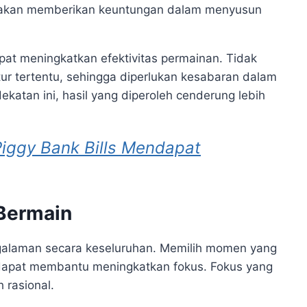
ut akan memberikan keuntungan dalam menyusun
pat meningkatkan efektivitas permainan. Tidak
r tertentu, sehingga diperlukan kesabaran dalam
atan ini, hasil yang diperoleh cenderung lebih
Piggy Bank Bills Mendapat
 Bermain
galaman secara keseluruhan. Memilih momen yang
, dapat membantu meningkatkan fokus. Fokus yang
 rasional.