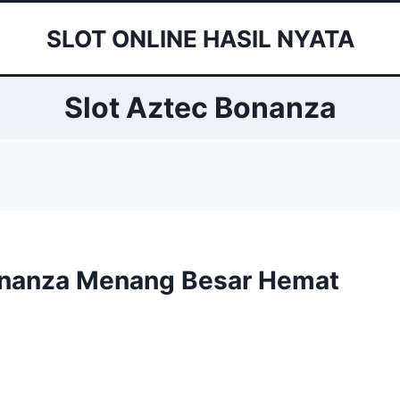
SLOT ONLINE HASIL NYATA
Slot Aztec Bonanza
onanza Menang Besar Hemat