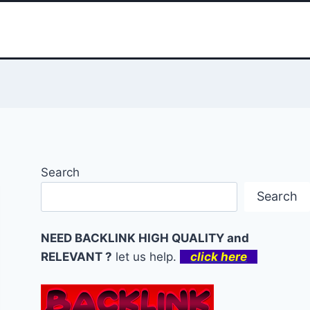
Search
Search
NEED BACKLINK HIGH QUALITY and
RELEVANT ?
let us help.
click here