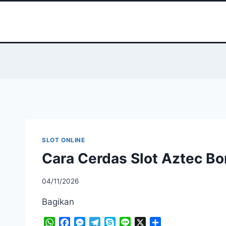
Skip
to
content
SLOT ONLINE
Cara Cerdas Slot Aztec B
04/11/2026
Bagikan
WhatsApp
Facebook
Messenger
Telegram
Skype
Line
X
Share