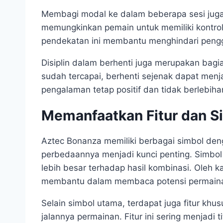
Membagi modal ke dalam beberapa sesi juga d
memungkinkan pemain untuk memiliki kontrol l
pendekatan ini membantu menghindari pengg
Disiplin dalam berhenti juga merupakan bagia
sudah tercapai, berhenti sejenak dapat menj
pengalaman tetap positif dan tidak berlebiha
Memanfaatkan Fitur dan Si
Aztec Bonanza memiliki berbagai simbol de
perbedaannya menjadi kunci penting. Simbol 
lebih besar terhadap hasil kombinasi. Oleh k
membantu dalam membaca potensi permain
Selain simbol utama, terdapat juga fitur kh
jalannya permainan. Fitur ini sering menjadi 