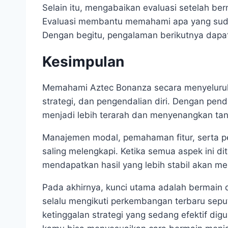
Selain itu, mengabaikan evaluasi setelah ber
Evaluasi membantu memahami apa yang sudah 
Dengan begitu, pengalaman berikutnya dapat 
Kesimpulan
Memahami Aztec Bonanza secara menyeluru
strategi, dan pengendalian diri. Dengan pe
menjadi lebih terarah dan menyenangkan t
Manajemen modal, pemahaman fitur, serta p
saling melengkapi. Ketika semua aspek ini di
mendapatkan hasil yang lebih stabil akan me
Pada akhirnya, kunci utama adalah bermain d
selalu mengikuti perkembangan terbaru sep
ketinggalan strategi yang sedang efektif dig