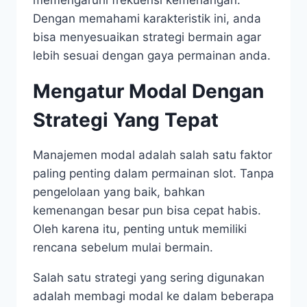
memengaruhi frekuensi kemenangan.
Dengan memahami karakteristik ini, anda
bisa menyesuaikan strategi bermain agar
lebih sesuai dengan gaya permainan anda.
Mengatur Modal Dengan
Strategi Yang Tepat
Manajemen modal adalah salah satu faktor
paling penting dalam permainan slot. Tanpa
pengelolaan yang baik, bahkan
kemenangan besar pun bisa cepat habis.
Oleh karena itu, penting untuk memiliki
rencana sebelum mulai bermain.
Salah satu strategi yang sering digunakan
adalah membagi modal ke dalam beberapa