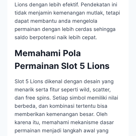
Lions dengan lebih efektif. Pendekatan ini
tidak menjamin kemenangan mutlak, tetapi
dapat membantu anda mengelola
permainan dengan lebih cerdas sehingga
saldo berpotensi naik lebih cepat.
Memahami Pola
Permainan Slot 5 Lions
Slot 5 Lions dikenal dengan desain yang
menarik serta fitur seperti wild, scatter,
dan free spins. Setiap simbol memiliki nilai
berbeda, dan kombinasi tertentu bisa
memberikan kemenangan besar. Oleh
karena itu, memahami mekanisme dasar
permainan menjadi langkah awal yang