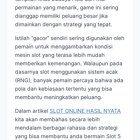
permainan yang menarik, game ini sering
dianggap memiliki peluang besar jika
dimainkan dengan strategi yang tepat.
Istilah “gacor” sendiri sering digunakan oleh
pemain untuk menggambarkan kondisi
mesin slot yang terasa lebih mudah
memberikan kemenangan. Walaupun pada
dasarnya slot menggunakan sistem acak
(RNG), banyak pemain percaya bahwa ada
pola dan kebiasaan tertentu yang bisa
membantu meningkatkan peluang.
Dalam artikel
SLOT ONLINE HASIL NYATA
kita akan membahas secara lebih
mendalam berbagai rahasia dan strategi
yang bisa membantu anda bermain Slot 5