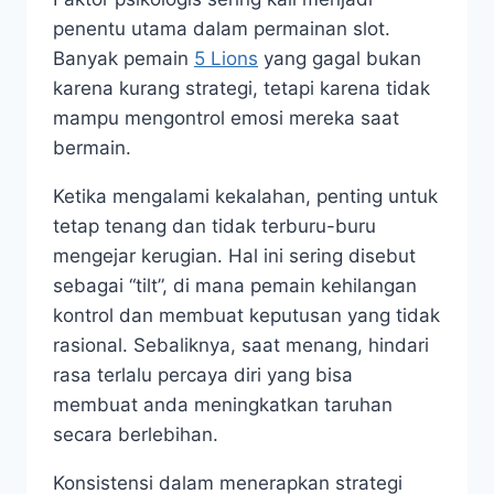
penentu utama dalam permainan slot.
Banyak pemain
5 Lions
yang gagal bukan
karena kurang strategi, tetapi karena tidak
mampu mengontrol emosi mereka saat
bermain.
Ketika mengalami kekalahan, penting untuk
tetap tenang dan tidak terburu-buru
mengejar kerugian. Hal ini sering disebut
sebagai “tilt”, di mana pemain kehilangan
kontrol dan membuat keputusan yang tidak
rasional. Sebaliknya, saat menang, hindari
rasa terlalu percaya diri yang bisa
membuat anda meningkatkan taruhan
secara berlebihan.
Konsistensi dalam menerapkan strategi