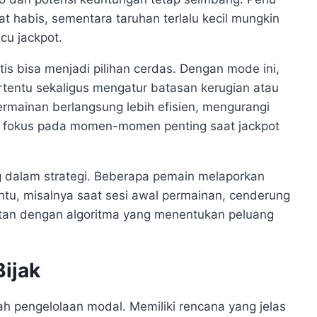
at habis, sementara taruhan terlalu kecil mungkin
cu jackpot.
tis bisa menjadi pilihan cerdas. Dengan mode ini,
tentu sekaligus mengatur batasan kerugian atau
rmainan berlangsung lebih efisien, mengurangi
ga fokus pada momen-momen penting saat jackpot
g dalam strategi. Beberapa pemain melaporkan
tu, misalnya saat sesi awal permainan, cenderung
itan dengan algoritma yang menentukan peluang
ijak
ah pengelolaan modal. Memiliki rencana yang jelas