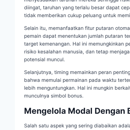
diingat, taruhan yang terlalu besar dapat cep
tidak memberikan cukup peluang untuk memi
Selain itu, memanfaatkan fitur putaran otoma
pemain dapat menentukan jumlah putaran ter
target kemenangan. Hal ini memungkinkan pe
risiko kesalahan manusia, dan tetap menja
potensial muncul.
Selanjutnya, timing memainkan peran pentin
bahwa memulai permainan pada waktu terten
lebih menguntungkan. Hal ini mungkin berka
munculnya simbol bonus.
Mengelola Modal Dengan B
Salah satu aspek yang sering diabaikan adal