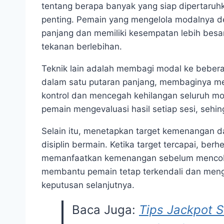
tentang berapa banyak yang siap dipertaru
penting. Pemain yang mengelola modalnya de
panjang dan memiliki kesempatan lebih bes
tekanan berlebihan.
Teknik lain adalah membagi modal ke beberap
dalam satu putaran panjang, membaginya m
kontrol dan mencegah kehilangan seluruh mod
pemain mengevaluasi hasil setiap sesi, sehin
Selain itu, menetapkan target kemenangan da
disiplin bermain. Ketika target tercapai, be
memanfaatkan kemenangan sebelum mencoba p
membantu pemain tetap terkendali dan mengu
keputusan selanjutnya.
Baca Juga:
Tips Jackpot 