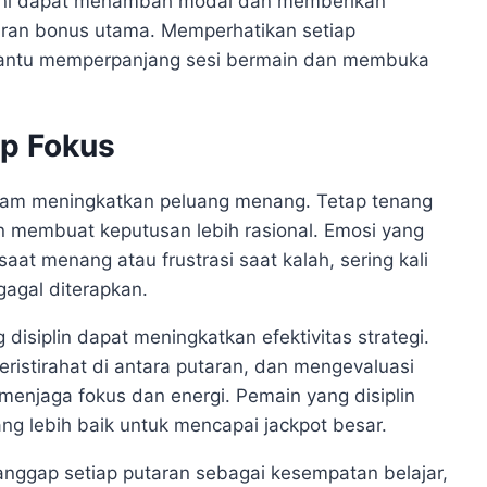
n ini dapat menambah modal dan memberikan
ran bonus utama. Memperhatikan setiap
mbantu memperpanjang sesi bermain dan membuka
ap Fokus
lam meningkatkan peluang menang. Tetap tenang
membuat keputusan lebih rasional. Emosi yang
saat menang atau frustrasi saat kalah, sering kali
agal diterapkan.
disiplin dapat meningkatkan efektivitas strategi.
eristirahat di antara putaran, dan mengevaluasi
enjaga fokus dan energi. Pemain yang disiplin
ng lebih baik untuk mencapai jackpot besar.
ganggap setiap putaran sebagai kesempatan belajar,