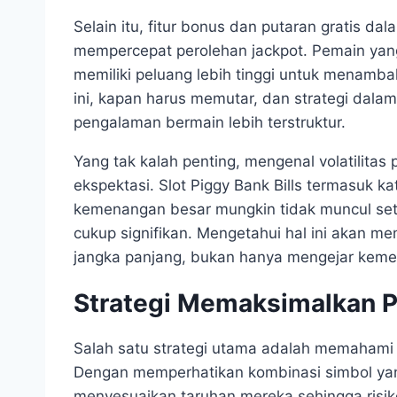
Selain itu, fitur bonus dan putaran gratis da
mempercepat perolehan jackpot. Pemain yang 
memiliki peluang lebih tinggi untuk menamba
ini, kapan harus memutar, dan strategi dal
pengalaman bermain lebih terstruktur.
Yang tak kalah penting, mengenal volatilit
ekspektasi. Slot Piggy Bank Bills termasuk kat
kemenangan besar mungkin tidak muncul setia
cukup signifikan. Mengetahui hal ini akan m
jangka panjang, bukan hanya mengejar keme
Strategi Memaksimalkan 
Salah satu strategi utama adalah memahami 
Dengan memperhatikan kombinasi simbol yan
menyesuaikan taruhan mereka sehingga risik