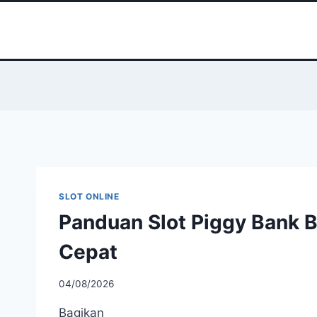
Skip
to
content
SLOT ONLINE
Panduan Slot Piggy Bank B
Cepat
04/08/2026
Bagikan