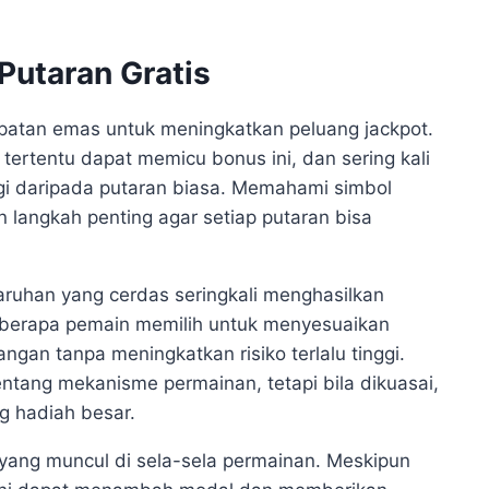
utaran Gratis
mpatan emas untuk meningkatkan peluang jackpot.
 tertentu dapat memicu bonus ini, dan sering kali
nggi daripada putaran biasa. Memahami simbol
langkah penting agar setiap putaran bisa
taruhan yang cerdas seringkali menghasilkan
beberapa pemain memilih untuk menyesuaikan
an tanpa meningkatkan risiko terlalu tinggi.
ang mekanisme permainan, tetapi bila dikuasai,
g hadiah besar.
 yang muncul di sela-sela permainan. Meskipun