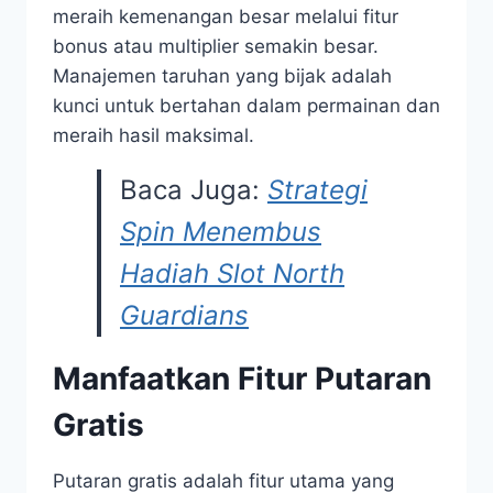
meraih kemenangan besar melalui fitur
bonus atau multiplier semakin besar.
Manajemen taruhan yang bijak adalah
kunci untuk bertahan dalam permainan dan
meraih hasil maksimal.
Baca Juga:
Strategi
Spin Menembus
Hadiah Slot North
Guardians
Manfaatkan Fitur Putaran
Gratis
Putaran gratis adalah fitur utama yang