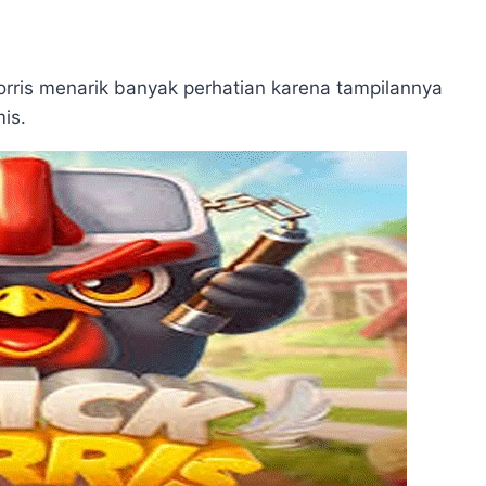
orris menarik banyak perhatian karena tampilannya
is.