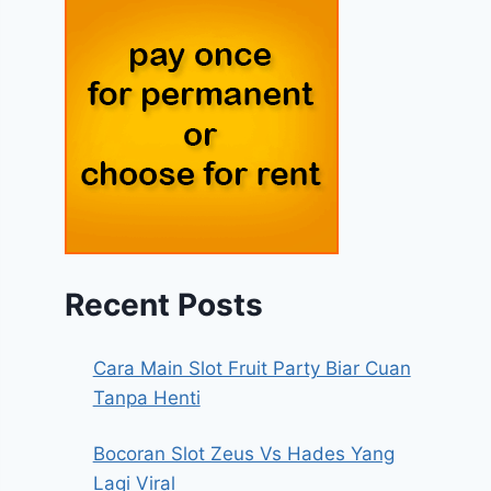
Recent Posts
Cara Main Slot Fruit Party Biar Cuan
Tanpa Henti
Bocoran Slot Zeus Vs Hades Yang
Lagi Viral