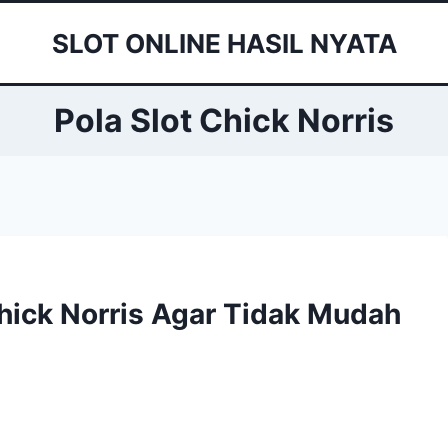
SLOT ONLINE HASIL NYATA
Pola Slot Chick Norris
hick Norris Agar Tidak Mudah