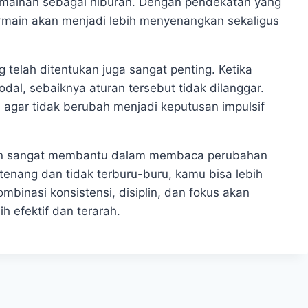
ermainan sebagai hiburan. Dengan pendekatan yang
ermain akan menjadi lebih menyenangkan sekaligus
ng telah ditentukan juga sangat penting. Ketika
al, sebaiknya aturan tersebut tidak dilanggar.
 agar tidak berubah menjadi keputusan impulsif
kan sangat membantu dalam membaca perubahan
tenang dan tidak terburu-buru, kamu bisa lebih
ombinasi konsistensi, disiplin, dan fokus akan
 efektif dan terarah.