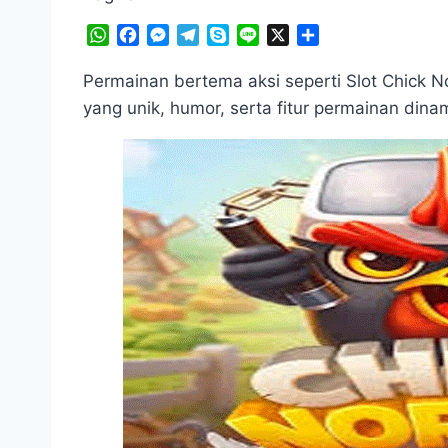
WhatsApp
Facebook
Messenger
Telegram
Skype
Line
X
Share
Permainan bertema aksi seperti Slot Chick N
yang unik, humor, serta fitur permainan dinam