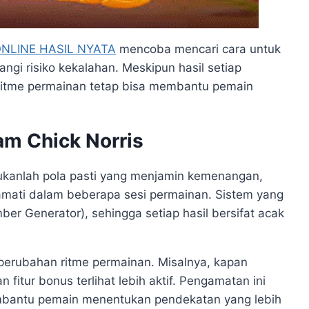
NLINE HASIL NYATA
mencoba mencari cara untuk
gi risiko kekalahan. Meskipun hasil setiap
ritme permainan tetap bisa membantu pemain
m Chick Norris
bukanlah pola pasti yang menjamin kemenangan,
amati dalam beberapa sesi permainan. Sistem yang
r Generator), sehingga setiap hasil bersifat acak
erubahan ritme permainan. Misalnya, kapan
 fitur bonus terlihat lebih aktif. Pengamatan ini
embantu pemain menentukan pendekatan yang lebih