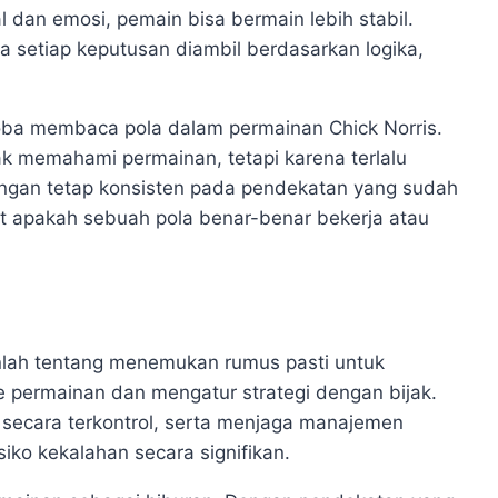
an emosi, pemain bisa bermain lebih stabil.
setiap keputusan diambil berdasarkan logika,
oba membaca pola dalam permainan Chick Norris.
k memahami permainan, tetapi karena terlalu
Dengan tetap konsisten pada pendekatan yang sudah
t apakah sebuah pola benar-benar bekerja atau
lah tentang menemukan rumus pasti untuk
 permainan dan mengatur strategi dengan bijak.
secara terkontrol, serta menjaga manajemen
iko kekalahan secara signifikan.