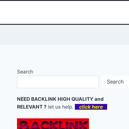
Search
Search
NEED BACKLINK HIGH QUALITY and
RELEVANT ?
let us help.
click here