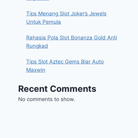
Tips Menang Slot Joker’s Jewels
Untuk Pemula
Rahasia Pola Slot Bonanza Gold Anti
Rungkad
Tips Slot Aztec Gems Biar Auto
Maxwin
Recent Comments
No comments to show.