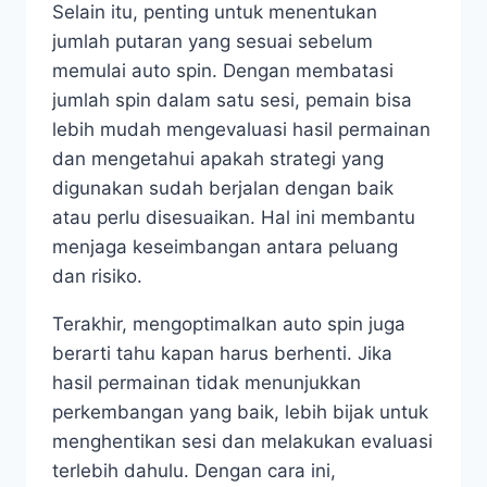
Selain itu, penting untuk menentukan
jumlah putaran yang sesuai sebelum
memulai auto spin. Dengan membatasi
jumlah spin dalam satu sesi, pemain bisa
lebih mudah mengevaluasi hasil permainan
dan mengetahui apakah strategi yang
digunakan sudah berjalan dengan baik
atau perlu disesuaikan. Hal ini membantu
menjaga keseimbangan antara peluang
dan risiko.
Terakhir, mengoptimalkan auto spin juga
berarti tahu kapan harus berhenti. Jika
hasil permainan tidak menunjukkan
perkembangan yang baik, lebih bijak untuk
menghentikan sesi dan melakukan evaluasi
terlebih dahulu. Dengan cara ini,