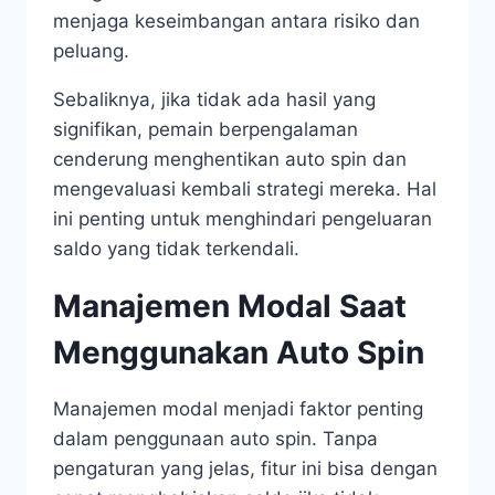
menjaga keseimbangan antara risiko dan
peluang.
Sebaliknya, jika tidak ada hasil yang
signifikan, pemain berpengalaman
cenderung menghentikan auto spin dan
mengevaluasi kembali strategi mereka. Hal
ini penting untuk menghindari pengeluaran
saldo yang tidak terkendali.
Manajemen Modal Saat
Menggunakan Auto Spin
Manajemen modal menjadi faktor penting
dalam penggunaan auto spin. Tanpa
pengaturan yang jelas, fitur ini bisa dengan