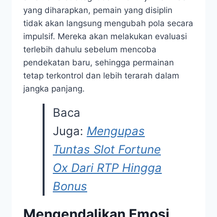
yang diharapkan, pemain yang disiplin
tidak akan langsung mengubah pola secara
impulsif. Mereka akan melakukan evaluasi
terlebih dahulu sebelum mencoba
pendekatan baru, sehingga permainan
tetap terkontrol dan lebih terarah dalam
jangka panjang.
Baca
Juga:
Mengupas
Tuntas Slot Fortune
Ox Dari RTP Hingga
Bonus
Mengendalikan Emosi