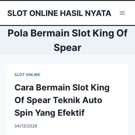
Skip
SLOT ONLINE HASIL NYATA
to
content
Pola Bermain Slot King Of
Spear
SLOT ONLINE
Cara Bermain Slot King
Of Spear Teknik Auto
Spin Yang Efektif
04/12/2026