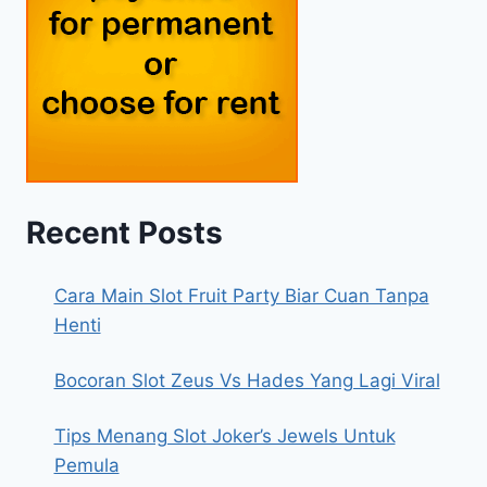
Recent Posts
Cara Main Slot Fruit Party Biar Cuan Tanpa
Henti
Bocoran Slot Zeus Vs Hades Yang Lagi Viral
Tips Menang Slot Joker’s Jewels Untuk
Pemula