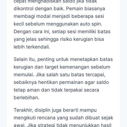
cepat menghabiskan saldo jika tidak
dikontrol dengan baik. Pemain biasanya
membagi modal menjadi beberapa sesi
kecil sebelum menggunakan auto spin.
Dengan cara ini, setiap sesi memiliki batas
yang jelas sehingga risiko kerugian bisa
lebih terkendali.
Selain itu, penting untuk menetapkan batas
kerugian dan target kemenangan sebelum
memulai. Jika salah satu batas tercapai,
sebaiknya hentikan permainan agar saldo
tetap aman dan tidak terpakai secara
berlebihan.
Terakhir, disiplin juga berarti mampu
mengikuti rencana yang sudah dibuat sejak
awal. Jika strategi tidak menunjukkan hasil