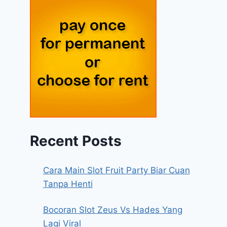
Recent Posts
Cara Main Slot Fruit Party Biar Cuan
Tanpa Henti
Bocoran Slot Zeus Vs Hades Yang
Lagi Viral