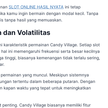
ainan
SLOT ONLINE HASIL NYATA
ini tetap
jika kamu ingin bermain dengan modal kecil. Tanpa
bis tanpa hasil yang memuaskan.
dan Volatilitas
arakteristik permainan Candy Village. Setiap slot
n hal ini memengaruhi frekuensi serta besar kecilnya
a tinggi, biasanya kemenangan tidak terlalu sering,
ar.
la permainan yang muncul. Meskipun sistemnya
ungan tertentu dalam beberapa putaran. Dengan
an kapan waktu yang tepat untuk meningkatkan
penting. Candy Village biasanya memiliki fitur