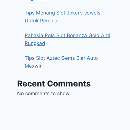
Tips Menang Slot Joker’s Jewels
Untuk Pemula
Rahasia Pola Slot Bonanza Gold Anti
Rungkad
Tips Slot Aztec Gems Biar Auto
Maxwin
Recent Comments
No comments to show.