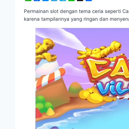
Permainan slot dengan tema ceria seperti Ca
karena tampilannya yang ringan dan menyen