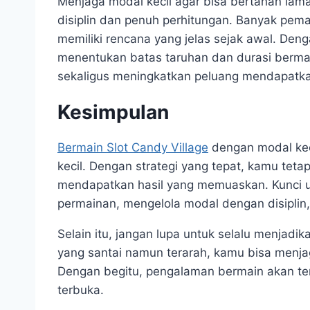
Menjaga modal kecil agar bisa bertahan l
disiplin dan penuh perhitungan. Banyak pem
memiliki rencana yang jelas sejak awal. Den
menentukan batas taruhan dan durasi berm
sekaligus meningkatkan peluang mendapatkan
Kesimpulan
Bermain Slot Candy Village
dengan modal kec
kecil. Dengan strategi yang tepat, kamu tet
mendapatkan hasil yang memuaskan. Kunci 
permainan, mengelola modal dengan disipli
Selain itu, jangan lupa untuk selalu menjad
yang santai namun terarah, kamu bisa menj
Dengan begitu, pengalaman bermain akan te
terbuka.