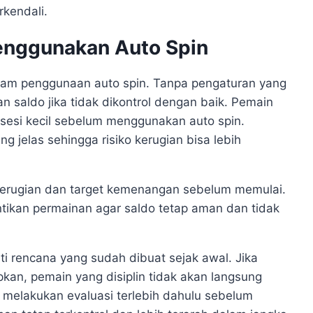
rkendali.
nggunakan Auto Spin
lam penggunaan auto spin. Tanpa pengaturan yang
an saldo jika tidak dikontrol dengan baik. Pemain
esi kecil sebelum menggunakan auto spin.
ng jelas sehingga risiko kerugian bisa lebih
 kerugian dan target kemenangan sebelum memulai.
entikan permainan agar saldo tetap aman dan tidak
uti rencana yang sudah dibuat sejak awal. Jika
pkan, pemain yang disiplin tidak akan langsung
 melakukan evaluasi terlebih dahulu sebelum