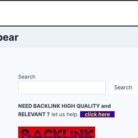
pear
Search
Search
NEED BACKLINK HIGH QUALITY and
RELEVANT ?
let us help.
click here