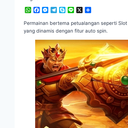
WhatsApp
Facebook
Messenger
Telegram
Skype
Line
X
Share
Permainan bertema petualangan seperti Slo
yang dinamis dengan fitur auto spin.