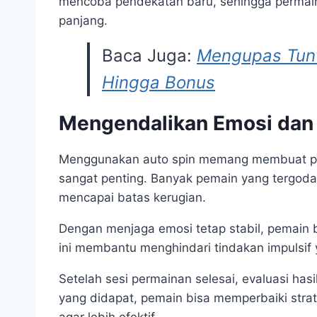
mencoba pendekatan baru, sehingga permaina
panjang.
Baca Juga:
Mengupas Tunt
Hingga Bonus
Mengendalikan Emosi dan 
Menggunakan auto spin memang membuat perma
sangat penting. Banyak pemain yang tergoda
mencapai batas kerugian.
Dengan menjaga emosi tetap stabil, pemain b
ini membantu menghindari tindakan impulsif
Setelah sesi permainan selesai, evaluasi hasi
yang didapat, pemain bisa memperbaiki strat