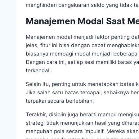
menghindari pengeluaran saldo yang tidak te
Manajemen Modal Saat Me
Manajemen modal menjadi faktor penting da
jelas, fitur ini bisa dengan cepat menghabisk
biasanya membagi modal menjadi beberapa s
Dengan cara ini, setiap sesi memiliki batas ya
terkendali.
Selain itu, penting untuk menetapkan batas
Jika salah satu batas tercapai, sebaiknya h
terpakai secara berlebihan.
Terakhir, disiplin juga berarti mampu mengik
strategi tidak menunjukkan hasil yang dihara
mengubah pola secara impulsif. Mereka akan