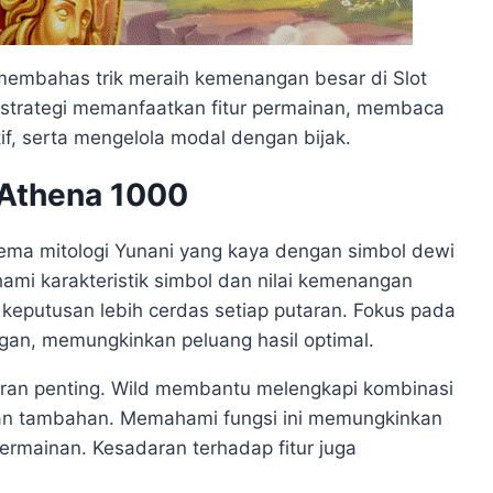
embahas trik meraih kemenangan besar di Slot
strategi memanfaatkan fitur permainan, membaca
if, serta mengelola modal dengan bijak.
 Athena 1000
ema mitologi Yunani yang kaya dengan simbol dewi
hami karakteristik simbol dan nilai kemenangan
putusan lebih cerdas setiap putaran. Fokus pada
gan, memungkinkan peluang hasil optimal.
peran penting. Wild membantu melengkapi kombinasi
an tambahan. Memahami fungsi ini memungkinkan
ermainan. Kesadaran terhadap fitur juga