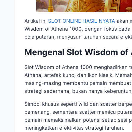
Artikel ini
SLOT ONLINE HASIL NYATA
akan m
Wisdom of Athena 1000, dengan fokus pada 
pola putaran, menyusun taruhan secara efekt
Mengenal Slot Wisdom of
Slot Wisdom of Athena 1000 menghadirkan t
Athena, artefak kuno, dan ikon klasik. Mema
masing-masing membantu pemain membuat ke
strategi sederhana, bukan hanya keberuntun
Simbol khusus seperti wild dan scatter ber
pemenang, sementara scatter memicu putar
pemain memaksimalkan potensi setiap sesi p
meningkatkan efektivitas strategi taruhan.