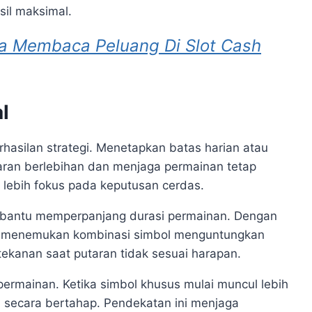
sil maksimal.
 Membaca Peluang Di Slot Cash
l
asilan strategi. Menetapkan batas harian atau
ran berlebihan dan menjaga permainan tetap
lebih fokus pada keputusan cerdas.
bantu memperpanjang durasi permainan. Dengan
sar menemukan kombinasi simbol menguntungkan
tekanan saat putaran tidak sesuai harapan.
 permainan. Ketika simbol khusus mulai muncul lebih
 secara bertahap. Pendekatan ini menjaga