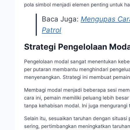
pola simbol menjadi elemen penting untuk ha
Baca Juga:
Mengupas Cara
Patrol
Strategi Pengelolaan Moda
Pengelolaan modal sangat menentukan keberh
per putaran membantu menghindari pengelua
menyenangkan. Strategi ini membuat pemain 
Membagi modal menjadi beberapa sesi mem
cara ini, pemain memiliki peluang lebih be
tanpa kehabisan modal. Ini juga mengurangi 
Selain itu, sesuaikan taruhan dengan situasi
sering, pertimbangkan meningkatkan taruhan