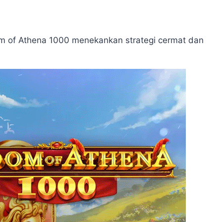
om of Athena 1000 menekankan strategi cermat dan