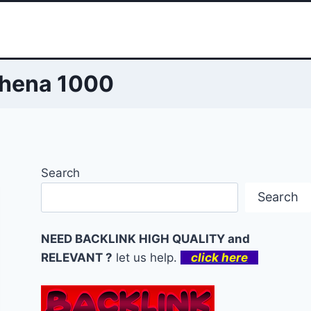
thena 1000
Search
Search
NEED BACKLINK HIGH QUALITY and
RELEVANT ?
let us help.
click here