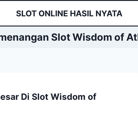
SLOT ONLINE HASIL NYATA
menangan Slot Wisdom of A
esar Di Slot Wisdom of