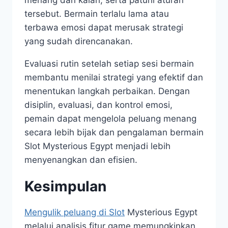
menang dan kalah, serta patuhi aturan
tersebut. Bermain terlalu lama atau
terbawa emosi dapat merusak strategi
yang sudah direncanakan.
Evaluasi rutin setelah setiap sesi bermain
membantu menilai strategi yang efektif dan
menentukan langkah perbaikan. Dengan
disiplin, evaluasi, dan kontrol emosi,
pemain dapat mengelola peluang menang
secara lebih bijak dan pengalaman bermain
Slot Mysterious Egypt menjadi lebih
menyenangkan dan efisien.
Kesimpulan
Mengulik peluang di Slot
Mysterious Egypt
melalui analisis fitur game memungkinkan