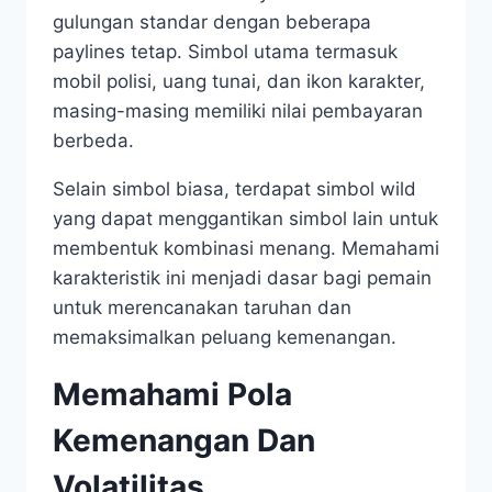
gulungan standar dengan beberapa
paylines tetap. Simbol utama termasuk
mobil polisi, uang tunai, dan ikon karakter,
masing-masing memiliki nilai pembayaran
berbeda.
Selain simbol biasa, terdapat simbol wild
yang dapat menggantikan simbol lain untuk
membentuk kombinasi menang. Memahami
karakteristik ini menjadi dasar bagi pemain
untuk merencanakan taruhan dan
memaksimalkan peluang kemenangan.
Memahami Pola
Kemenangan Dan
Volatilitas