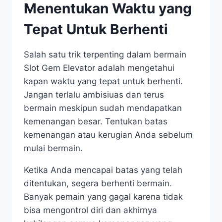
Menentukan Waktu yang
Tepat Untuk Berhenti
Salah satu trik terpenting dalam bermain
Slot Gem Elevator adalah mengetahui
kapan waktu yang tepat untuk berhenti.
Jangan terlalu ambisiuas dan terus
bermain meskipun sudah mendapatkan
kemenangan besar. Tentukan batas
kemenangan atau kerugian Anda sebelum
mulai bermain.
Ketika Anda mencapai batas yang telah
ditentukan, segera berhenti bermain.
Banyak pemain yang gagal karena tidak
bisa mengontrol diri dan akhirnya