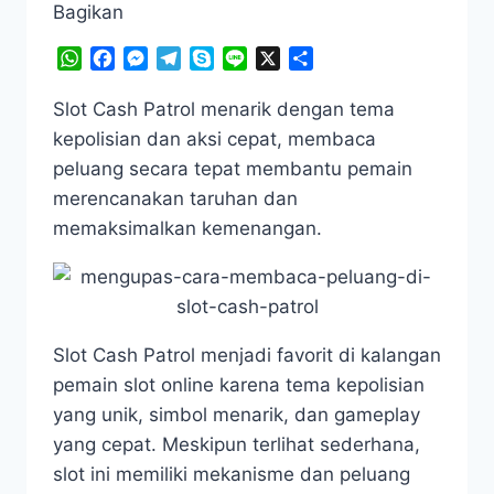
Bagikan
WhatsApp
Facebook
Messenger
Telegram
Skype
Line
X
Share
Slot Cash Patrol menarik dengan tema
kepolisian dan aksi cepat, membaca
peluang secara tepat membantu pemain
merencanakan taruhan dan
memaksimalkan kemenangan.
Slot Cash Patrol menjadi favorit di kalangan
pemain slot online karena tema kepolisian
yang unik, simbol menarik, dan gameplay
yang cepat. Meskipun terlihat sederhana,
slot ini memiliki mekanisme dan peluang