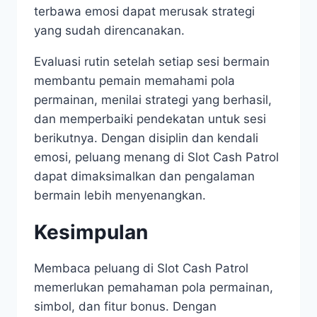
terbawa emosi dapat merusak strategi
yang sudah direncanakan.
Evaluasi rutin setelah setiap sesi bermain
membantu pemain memahami pola
permainan, menilai strategi yang berhasil,
dan memperbaiki pendekatan untuk sesi
berikutnya. Dengan disiplin dan kendali
emosi, peluang menang di Slot Cash Patrol
dapat dimaksimalkan dan pengalaman
bermain lebih menyenangkan.
Kesimpulan
Membaca peluang di Slot Cash Patrol
memerlukan pemahaman pola permainan,
simbol, dan fitur bonus. Dengan