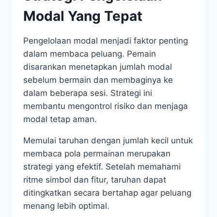
Modal Yang Tepat
Pengelolaan modal menjadi faktor penting
dalam membaca peluang. Pemain
disarankan menetapkan jumlah modal
sebelum bermain dan membaginya ke
dalam beberapa sesi. Strategi ini
membantu mengontrol risiko dan menjaga
modal tetap aman.
Memulai taruhan dengan jumlah kecil untuk
membaca pola permainan merupakan
strategi yang efektif. Setelah memahami
ritme simbol dan fitur, taruhan dapat
ditingkatkan secara bertahap agar peluang
menang lebih optimal.