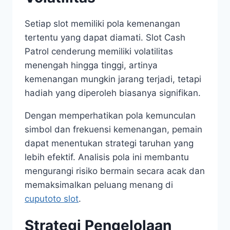
Setiap slot memiliki pola kemenangan
tertentu yang dapat diamati. Slot Cash
Patrol cenderung memiliki volatilitas
menengah hingga tinggi, artinya
kemenangan mungkin jarang terjadi, tetapi
hadiah yang diperoleh biasanya signifikan.
Dengan memperhatikan pola kemunculan
simbol dan frekuensi kemenangan, pemain
dapat menentukan strategi taruhan yang
lebih efektif. Analisis pola ini membantu
mengurangi risiko bermain secara acak dan
memaksimalkan peluang menang di
cuputoto slot
.
Strategi Pengelolaan