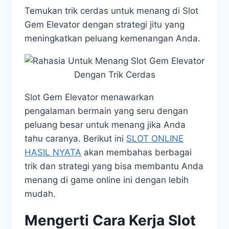
Temukan trik cerdas untuk menang di Slot
Gem Elevator dengan strategi jitu yang
meningkatkan peluang kemenangan Anda.
Slot Gem Elevator menawarkan
pengalaman bermain yang seru dengan
peluang besar untuk menang jika Anda
tahu caranya. Berikut ini
SLOT ONLINE
HASIL NYATA
akan membahas berbagai
trik dan strategi yang bisa membantu Anda
menang di game online ini dengan lebih
mudah.
Mengerti Cara Kerja Slot