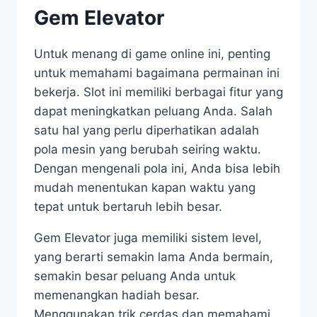
Gem Elevator
Untuk menang di game online ini, penting
untuk memahami bagaimana permainan ini
bekerja. Slot ini memiliki berbagai fitur yang
dapat meningkatkan peluang Anda. Salah
satu hal yang perlu diperhatikan adalah
pola mesin yang berubah seiring waktu.
Dengan mengenali pola ini, Anda bisa lebih
mudah menentukan kapan waktu yang
tepat untuk bertaruh lebih besar.
Gem Elevator juga memiliki sistem level,
yang berarti semakin lama Anda bermain,
semakin besar peluang Anda untuk
memenangkan hadiah besar.
Menggunakan trik cerdas dan memahami