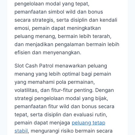
pengelolaan modal yang tepat,
pemanfaatan simbol wild dan bonus
secara strategis, serta disiplin dan kendali
emosi, pemain dapat meningkatkan
peluang menang, bermain lebih terarah,
dan menjadikan pengalaman bermain lebih
efisien dan menyenangkan.
Slot Cash Patrol menawarkan peluang
menang yang lebih optimal bagi pemain
yang memahami pola permainan,
volatilitas, dan fitur-fitur penting. Dengan
strategi pengelolaan modal yang bijak,
pemanfaatan fitur wild dan bonus secara
tepat, serta disiplin dan evaluasi rutin,
pemain dapat menjaga
peluang tetap
stabil
, mengurangi risiko bermain secara