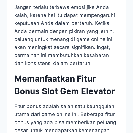
Jangan terlalu terbawa emosi jika Anda
kalah, karena hal itu dapat mempengaruhi
keputusan Anda dalam bertaruh. Ketika
Anda bermain dengan pikiran yang jernih,
peluang untuk menang di game online ini
akan meningkat secara signifikan. Ingat,
permainan ini membutuhkan kesabaran
dan konsistensi dalam bertaruh.
Memanfaatkan Fitur
Bonus Slot Gem Elevator
Fitur bonus adalah salah satu keunggulan
utama dari game online ini. Beberapa fitur
bonus yang ada bisa memberikan peluang
besar untuk mendapatkan kemenangan