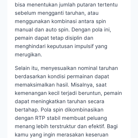
bisa menentukan jumlah putaran tertentu
sebelum mengganti taruhan, atau
menggunakan kombinasi antara spin
manual dan auto spin. Dengan pola ini,
pemain dapat tetap disiplin dan
menghindari keputusan impulsif yang
merugikan.
Selain itu, menyesuaikan nominal taruhan
berdasarkan kondisi permainan dapat
memaksimalkan hasil. Misalnya, saat
kemenangan kecil terjadi beruntun, pemain
dapat meningkatkan taruhan secara
bertahap. Pola spin dikombinasikan
dengan RTP stabil membuat peluang
menang lebih terstruktur dan efektif. Bagi
kamu yang ingin merasakan keseruan