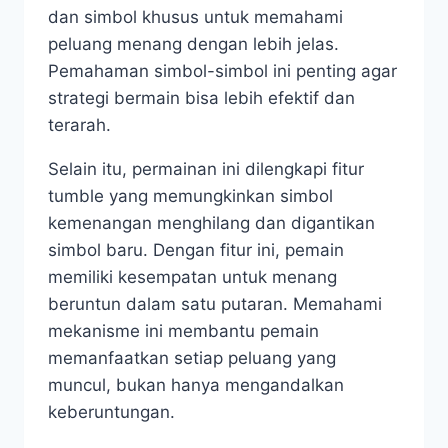
dan simbol khusus untuk memahami
peluang menang dengan lebih jelas.
Pemahaman simbol-simbol ini penting agar
strategi bermain bisa lebih efektif dan
terarah.
Selain itu, permainan ini dilengkapi fitur
tumble yang memungkinkan simbol
kemenangan menghilang dan digantikan
simbol baru. Dengan fitur ini, pemain
memiliki kesempatan untuk menang
beruntun dalam satu putaran. Memahami
mekanisme ini membantu pemain
memanfaatkan setiap peluang yang
muncul, bukan hanya mengandalkan
keberuntungan.