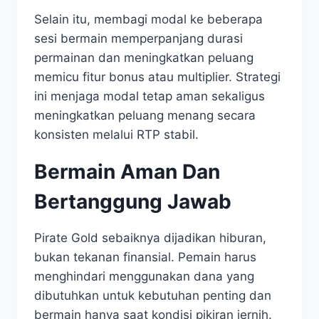
Selain itu, membagi modal ke beberapa
sesi bermain memperpanjang durasi
permainan dan meningkatkan peluang
memicu fitur bonus atau multiplier. Strategi
ini menjaga modal tetap aman sekaligus
meningkatkan peluang menang secara
konsisten melalui RTP stabil.
Bermain Aman Dan
Bertanggung Jawab
Pirate Gold sebaiknya dijadikan hiburan,
bukan tekanan finansial. Pemain harus
menghindari menggunakan dana yang
dibutuhkan untuk kebutuhan penting dan
bermain hanya saat kondisi pikiran jernih.