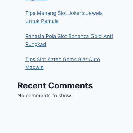
Tips Menang Slot Joker’s Jewels
Untuk Pemula
Rahasia Pola Slot Bonanza Gold Anti
Rungkad
Tips Slot Aztec Gems Biar Auto
Maxwin
Recent Comments
No comments to show.