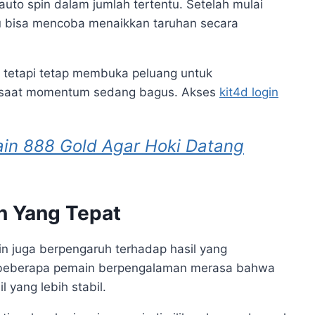
 auto spin dalam jumlah tertentu. Setelah mulai
mu bisa mencoba menaikkan taruhan secara
, tetapi tetap membuka peluang untuk
i saat momentum sedang bagus. Akses
kit4d login
ain 888 Gold Agar Hoki Datang
n Yang Tepat
 juga berpengaruh terhadap hasil yang
i, beberapa pemain berpengalaman merasa bahwa
 yang lebih stabil.