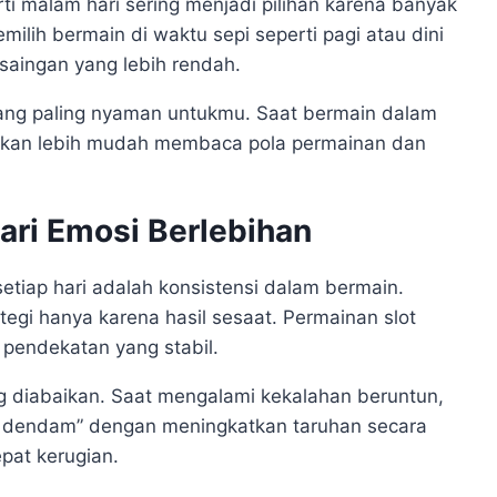
ti malam hari sering menjadi pilihan karena banyak
milih bermain di waktu sepi seperti pagi atau dini
aingan yang lebih rendah.
ang paling nyaman untukmu. Saat bermain dalam
u akan lebih mudah membaca pola permainan dan
ari Emosi Berlebihan
setiap hari adalah konsistensi dalam bermain.
gi hanya karena hasil sesaat. Permainan slot
pendekatan yang stabil.
ng diabaikan. Saat mengalami kekalahan beruntun,
s dendam” dengan meningkatkan taruhan secara
epat kerugian.