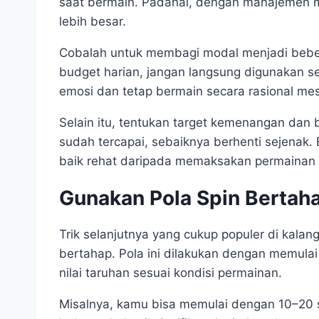
saat bermain. Padahal, dengan manajemen mo
lebih besar.
Cobalah untuk membagi modal menjadi bebera
budget harian, jangan langsung digunakan se
emosi dan tetap bermain secara rasional me
Selain itu, tentukan target kemenangan dan 
sudah tercapai, sebaiknya berhenti sejenak. 
baik rehat daripada memaksakan permainan 
Gunakan Pola Spin Bertaha
Trik selanjutnya yang cukup populer di kal
bertahap. Pola ini dilakukan dengan memulai 
nilai taruhan sesuai kondisi permainan.
Misalnya, kamu bisa memulai dengan 10–20 