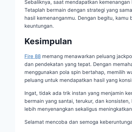
Sebaliknya, saat mendapatkan kemenangan bes
Tetaplah bermain dengan strategi yang sam
hasil kemenanganmu. Dengan begitu, kamu 
keuntungan.
Kesimpulan
Fire 88
memang menawarkan peluang jackpot 
dan pendekatan yang tepat. Dengan memaham
menggunakan pola spin bertahap, memilih w
peluang untuk mendapatkan hasil yang konsi
Ingat, tidak ada trik instan yang menjamin 
bermain yang santai, terukur, dan konsiste
lebih menyenangkan sekaligus meningkatkan
Selamat mencoba dan semoga keberuntungan 