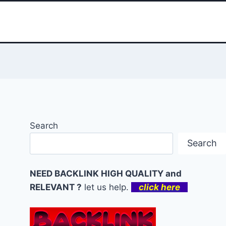
Search
Search
NEED BACKLINK HIGH QUALITY and
RELEVANT ?
let us help.
click here