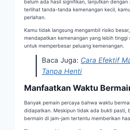
belum ada hasil signifikan, lanjutkan dengan
terlihat tanda-tanda kemenangan kecil, ka
perlahan.
Kamu tidak langsung mengambil risiko besar
mendapatkan kemenangan yang lebih tingg
untuk memperbesar peluang kemenangan.
Baca Juga:
Cara Efektif M
Tanpa Henti
Manfaatkan Waktu Bermai
Banyak pemain percaya bahwa waktu bermain
didapatkan. Meskipun tidak ada bukti past
bermain di jam-jam tertentu memberikan hasil