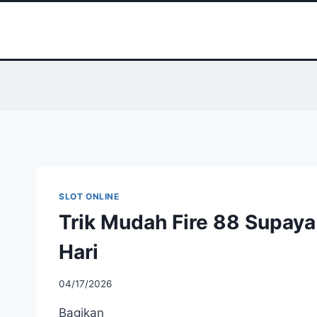
Skip
to
content
SLOT ONLINE
Trik Mudah Fire 88 Supaya
Hari
04/17/2026
Bagikan