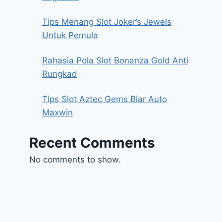
Tips Menang Slot Joker’s Jewels
Untuk Pemula
Rahasia Pola Slot Bonanza Gold Anti
Rungkad
Tips Slot Aztec Gems Biar Auto
Maxwin
Recent Comments
No comments to show.