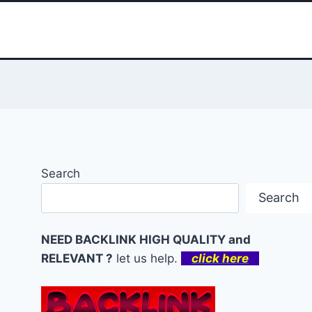
Search
Search
NEED BACKLINK HIGH QUALITY and
RELEVANT ?
let us help.
click here