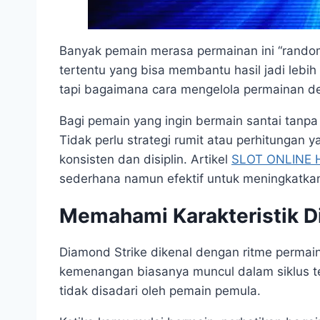
Banyak pemain merasa permainan ini “rando
tertentu yang bisa membantu hasil jadi lebi
tapi bagaimana cara mengelola permainan d
Bagi pemain yang ingin bermain santai tanp
Tidak perlu strategi rumit atau perhitungan
konsisten dan disiplin. Artikel
SLOT ONLINE 
sederhana namun efektif untuk meningkatka
Memahami Karakteristik D
Diamond Strike dikenal dengan ritme permaina
kemenangan biasanya muncul dalam siklus ter
tidak disadari oleh pemain pemula.