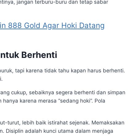
tinya, jangan terburu-buru dan tetap sabar
ain 888 Gold Agar Hoki Datang
ntuk Berhenti
ruk, tapi karena tidak tahu kapan harus berhenti.
i.
ng cukup, sebaiknya segera berhenti dan simpan
n hanya karena merasa “sedang hoki”. Pola
t-turut, lebih baik istirahat sejenak. Memaksakan
. Disiplin adalah kunci utama dalam menjaga