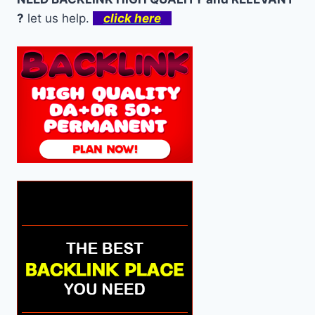
?
let us help.
click here