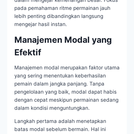
dalam mengejar kemenangan besar. Fokus
pada pemahaman ritme permainan jauh
lebih penting dibandingkan langsung
mengejar hasil instan.
Manajemen Modal yang
Efektif
Manajemen modal merupakan faktor utama
yang sering menentukan keberhasilan
pemain dalam jangka panjang. Tanpa
pengelolaan yang baik, modal dapat habis
dengan cepat meskipun permainan sedang
dalam kondisi menguntungkan.
Langkah pertama adalah menetapkan
batas modal sebelum bermain. Hal ini