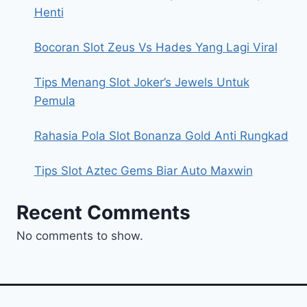
Henti
Bocoran Slot Zeus Vs Hades Yang Lagi Viral
Tips Menang Slot Joker’s Jewels Untuk
Pemula
Rahasia Pola Slot Bonanza Gold Anti Rungkad
Tips Slot Aztec Gems Biar Auto Maxwin
Recent Comments
No comments to show.