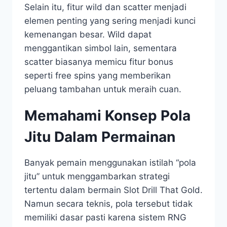
Selain itu, fitur wild dan scatter menjadi
elemen penting yang sering menjadi kunci
kemenangan besar. Wild dapat
menggantikan simbol lain, sementara
scatter biasanya memicu fitur bonus
seperti free spins yang memberikan
peluang tambahan untuk meraih cuan.
Memahami Konsep Pola
Jitu Dalam Permainan
Banyak pemain menggunakan istilah “pola
jitu” untuk menggambarkan strategi
tertentu dalam bermain Slot Drill That Gold.
Namun secara teknis, pola tersebut tidak
memiliki dasar pasti karena sistem RNG