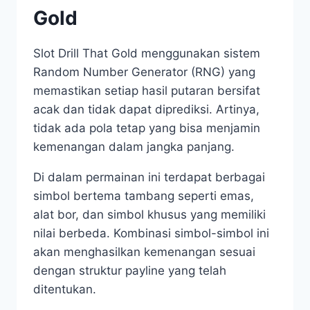
Gold
Slot Drill That Gold menggunakan sistem
Random Number Generator (RNG) yang
memastikan setiap hasil putaran bersifat
acak dan tidak dapat diprediksi. Artinya,
tidak ada pola tetap yang bisa menjamin
kemenangan dalam jangka panjang.
Di dalam permainan ini terdapat berbagai
simbol bertema tambang seperti emas,
alat bor, dan simbol khusus yang memiliki
nilai berbeda. Kombinasi simbol-simbol ini
akan menghasilkan kemenangan sesuai
dengan struktur payline yang telah
ditentukan.