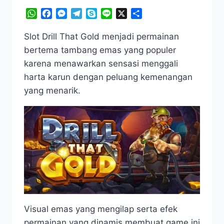
WhatsApp
Facebook
Messenger
Telegram
Skype
Line
X
Share
Slot Drill That Gold menjadi permainan
bertema tambang emas yang populer
karena menawarkan sensasi menggali
harta karun dengan peluang kemenangan
yang menarik.
Visual emas yang mengilap serta efek
permainan yang dinamis membuat game ini