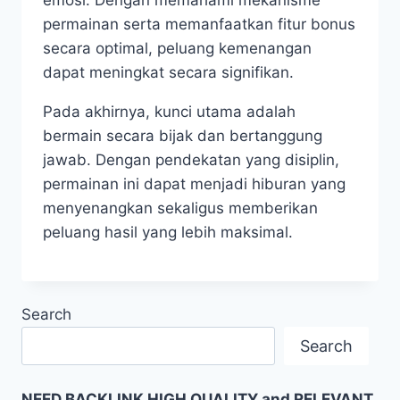
emosi. Dengan memahami mekanisme
permainan serta memanfaatkan fitur bonus
secara optimal, peluang kemenangan
dapat meningkat secara signifikan.
Pada akhirnya, kunci utama adalah
bermain secara bijak dan bertanggung
jawab. Dengan pendekatan yang disiplin,
permainan ini dapat menjadi hiburan yang
menyenangkan sekaligus memberikan
peluang hasil yang lebih maksimal.
Search
Search
NEED BACKLINK HIGH QUALITY and RELEVANT