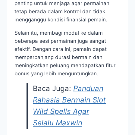
penting untuk menjaga agar permainan
tetap berada dalam kontrol dan tidak
mengganggu kondisi finansial pemain.
Selain itu, membagi modal ke dalam
beberapa sesi permainan juga sangat
efektif. Dengan cara ini, pemain dapat
memperpanjang durasi bermain dan
meningkatkan peluang mendapatkan fitur
bonus yang lebih menguntungkan.
Baca Juga:
Panduan
Rahasia Bermain Slot
Wild Spells Agar
Selalu Maxwin