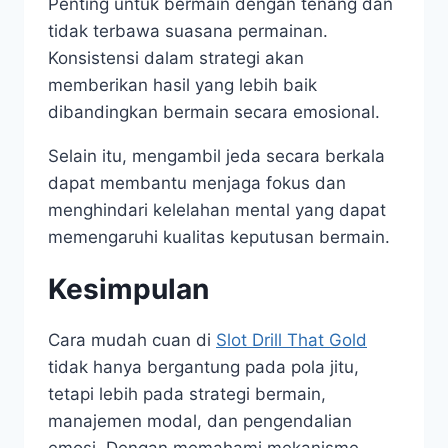
Penting untuk bermain dengan tenang dan
tidak terbawa suasana permainan.
Konsistensi dalam strategi akan
memberikan hasil yang lebih baik
dibandingkan bermain secara emosional.
Selain itu, mengambil jeda secara berkala
dapat membantu menjaga fokus dan
menghindari kelelahan mental yang dapat
memengaruhi kualitas keputusan bermain.
Kesimpulan
Cara mudah cuan di
Slot Drill That Gold
tidak hanya bergantung pada pola jitu,
tetapi lebih pada strategi bermain,
manajemen modal, dan pengendalian