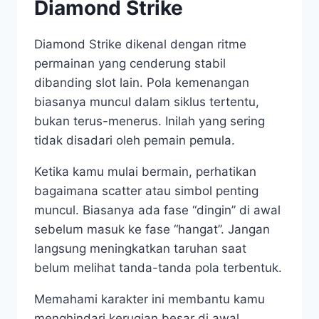
Diamond Strike
Diamond Strike dikenal dengan ritme
permainan yang cenderung stabil
dibanding slot lain. Pola kemenangan
biasanya muncul dalam siklus tertentu,
bukan terus-menerus. Inilah yang sering
tidak disadari oleh pemain pemula.
Ketika kamu mulai bermain, perhatikan
bagaimana scatter atau simbol penting
muncul. Biasanya ada fase “dingin” di awal
sebelum masuk ke fase “hangat”. Jangan
langsung meningkatkan taruhan saat
belum melihat tanda-tanda pola terbentuk.
Memahami karakter ini membantu kamu
menghindari kerugian besar di awal