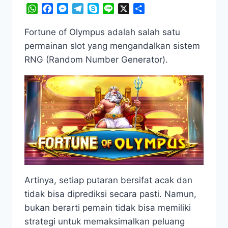
WhatsApp
Facebook
Messenger
Telegram
Skype
Line
X
Share
Fortune of Olympus adalah salah satu
permainan slot yang mengandalkan sistem
RNG (Random Number Generator).
Artinya, setiap putaran bersifat acak dan
tidak bisa diprediksi secara pasti. Namun,
bukan berarti pemain tidak bisa memiliki
strategi untuk memaksimalkan peluang