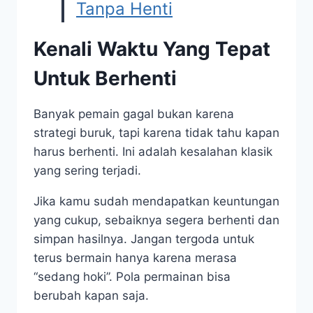
Tanpa Henti
Kenali Waktu Yang Tepat
Untuk Berhenti
Banyak pemain gagal bukan karena
strategi buruk, tapi karena tidak tahu kapan
harus berhenti. Ini adalah kesalahan klasik
yang sering terjadi.
Jika kamu sudah mendapatkan keuntungan
yang cukup, sebaiknya segera berhenti dan
simpan hasilnya. Jangan tergoda untuk
terus bermain hanya karena merasa
“sedang hoki”. Pola permainan bisa
berubah kapan saja.