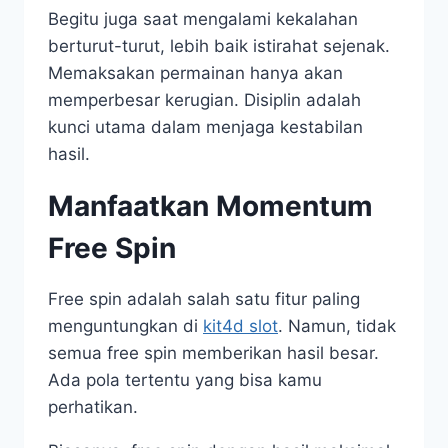
Begitu juga saat mengalami kekalahan
berturut-turut, lebih baik istirahat sejenak.
Memaksakan permainan hanya akan
memperbesar kerugian. Disiplin adalah
kunci utama dalam menjaga kestabilan
hasil.
Manfaatkan Momentum
Free Spin
Free spin adalah salah satu fitur paling
menguntungkan di
kit4d slot
. Namun, tidak
semua free spin memberikan hasil besar.
Ada pola tertentu yang bisa kamu
perhatikan.