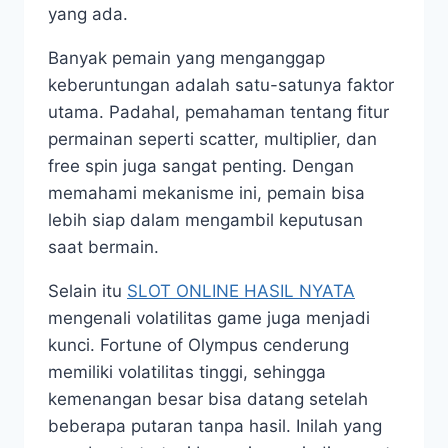
yang ada.
Banyak pemain yang menganggap
keberuntungan adalah satu-satunya faktor
utama. Padahal, pemahaman tentang fitur
permainan seperti scatter, multiplier, dan
free spin juga sangat penting. Dengan
memahami mekanisme ini, pemain bisa
lebih siap dalam mengambil keputusan
saat bermain.
Selain itu
SLOT ONLINE HASIL NYATA
mengenali volatilitas game juga menjadi
kunci. Fortune of Olympus cenderung
memiliki volatilitas tinggi, sehingga
kemenangan besar bisa datang setelah
beberapa putaran tanpa hasil. Inilah yang