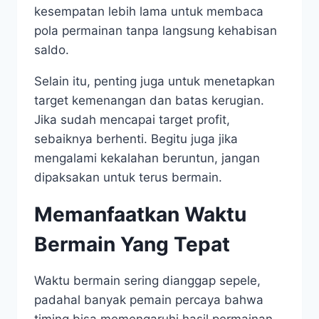
kesempatan lebih lama untuk membaca
pola permainan tanpa langsung kehabisan
saldo.
Selain itu, penting juga untuk menetapkan
target kemenangan dan batas kerugian.
Jika sudah mencapai target profit,
sebaiknya berhenti. Begitu juga jika
mengalami kekalahan beruntun, jangan
dipaksakan untuk terus bermain.
Memanfaatkan Waktu
Bermain Yang Tepat
Waktu bermain sering dianggap sepele,
padahal banyak pemain percaya bahwa
timing bisa memengaruhi hasil permainan.