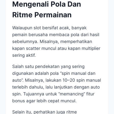
Mengenali Pola Dan
Ritme Permainan
Walaupun slot bersifat acak, banyak
pemain berusaha membaca pola dari hasil
sebelumnya. Misalnya, memperhatikan
kapan scatter muncul atau kapan multiplier
sering aktif.
Salah satu pendekatan yang sering
digunakan adalah pola “spin manual dan
auto”. Misalnya, lakukan 10–20 spin manual
terlebih dahulu, lalu lanjutkan dengan auto
spin. Tujuannya untuk “memancing” fitur
bonus agar lebih cepat muncul.
Selain itu, perhatikan juga ritme