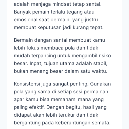
adalah menjaga mindset tetap santai.
Banyak pemain terlalu tegang atau
emosional saat bermain, yang justru
membuat keputusan jadi kurang tepat.
Bermain dengan santai membuat kamu
lebih fokus membaca pola dan tidak
mudah terpancing untuk mengambil risiko
besar. Ingat, tujuan utama adalah stabil,
bukan menang besar dalam satu waktu.
Konsistensi juga sangat penting. Gunakan
pola yang sama di setiap sesi permainan
agar kamu bisa memahami mana yang
paling efektif. Dengan begitu, hasil yang
didapat akan lebih terukur dan tidak
bergantung pada keberuntungan semata.