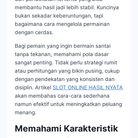
membantu hasil jadi lebih stabil. Kuncinya
bukan sekadar keberuntungan, tapi
bagaimana cara mengelola permainan
dengan cerdas.
Bagi pemain yang ingin bermain santai
tanpa tekanan, memahami pola dasar
sangat penting. Tidak perlu strategi rumit
atau perhitungan yang bikin pusing, cukup
dengan pendekatan yang konsisten dan
disiplin. Artikel
SLOT ONLINE HASIL NYATA
akan membahas cara-cara sederhana
namun efektif untuk meningkatkan peluang
menang.
Memahami Karakteristik