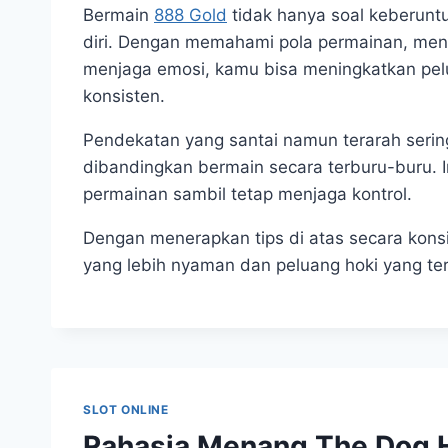
Bermain
888 Gold
tidak hanya soal keberuntu
diri. Dengan memahami pola permainan, meng
menjaga emosi, kamu bisa meningkatkan pel
konsisten.
Pendekatan yang santai namun terarah sering
dibandingkan bermain secara terburu-buru. 
permainan sambil tetap menjaga kontrol.
Dengan menerapkan tips di atas secara kon
yang lebih nyaman dan peluang hoki yang ter
SLOT ONLINE
Rahasia Menang The Dog 