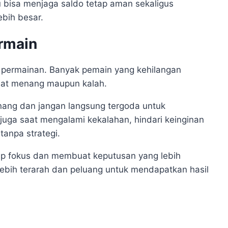
u bisa menjaga saldo tetap aman sekaligus
bih besar.
rmain
m permainan. Banyak pemain yang kehilangan
saat menang maupun kalah.
ang dan jangan langsung tergoda untuk
 juga saat mengalami kekalahan, hindari keinginan
anpa strategi.
p fokus dan membuat keputusan yang lebih
lebih terarah dan peluang untuk mendapatkan hasil