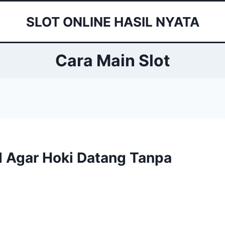
SLOT ONLINE HASIL NYATA
Cara Main Slot
d Agar Hoki Datang Tanpa