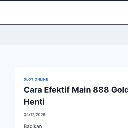
Skip
to
content
SLOT ONLINE
Cara Efektif Main 888 Gol
Henti
04/17/2026
Bagikan