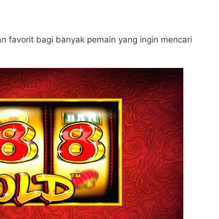
an favorit bagi banyak pemain yang ingin mencari