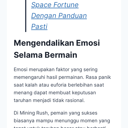
Space Fortune
Dengan Panduan
Pasti
Mengendalikan Emosi
Selama Bermain
Emosi merupakan faktor yang sering
memengaruhi hasil permainan. Rasa panik
saat kalah atau euforia berlebihan saat
menang dapat membuat keputusan
taruhan menjadi tidak rasional.
Di Mining Rush, pemain yang sukses
biasanya mampu menunggu momen yang