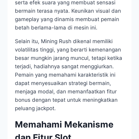
serta efek suara yang membuat sensasi
bermain terasa nyata. Keunikan visual dan
gameplay yang dinamis membuat pemain
betah berlama-lama di mesin ini.
Selain itu, Mining Rush dikenal memiliki
volatilitas tinggi, yang berarti kemenangan
besar mungkin jarang muncul, tetapi ketika
terjadi, hadiahnya sangat menggiurkan.
Pemain yang memahami karakteristik ini
dapat menyesuaikan strategi bermain,
menjaga modal, dan memanfaatkan fitur
bonus dengan tepat untuk meningkatkan
peluang jackpot.
Memahami Mekanisme
dan Fitur Slot