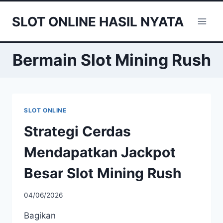
Skip
SLOT ONLINE HASIL NYATA
to
content
Bermain Slot Mining Rush
SLOT ONLINE
Strategi Cerdas
Mendapatkan Jackpot
Besar Slot Mining Rush
04/06/2026
Bagikan