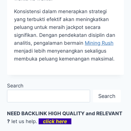
Konsistensi dalam menerapkan strategi
yang terbukti efektif akan meningkatkan
peluang untuk meraih jackpot secara
signifikan. Dengan pendekatan disiplin dan
analitis, pengalaman bermain
Mining Rush
menjadi lebih menyenangkan sekaligus
membuka peluang kemenangan maksimal.
Search
Search
NEED BACKLINK HIGH QUALITY and RELEVANT
?
let us help.
click here