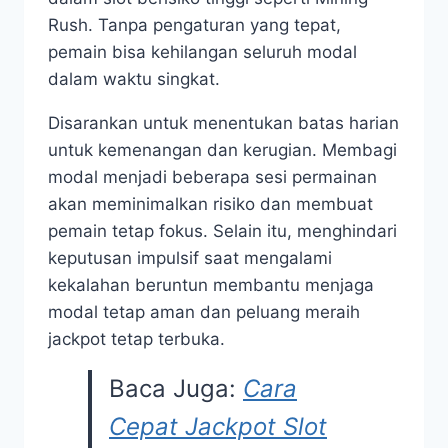
Rush. Tanpa pengaturan yang tepat,
pemain bisa kehilangan seluruh modal
dalam waktu singkat.
Disarankan untuk menentukan batas harian
untuk kemenangan dan kerugian. Membagi
modal menjadi beberapa sesi permainan
akan meminimalkan risiko dan membuat
pemain tetap fokus. Selain itu, menghindari
keputusan impulsif saat mengalami
kekalahan beruntun membantu menjaga
modal tetap aman dan peluang meraih
jackpot tetap terbuka.
Baca Juga:
Cara
Cepat Jackpot Slot