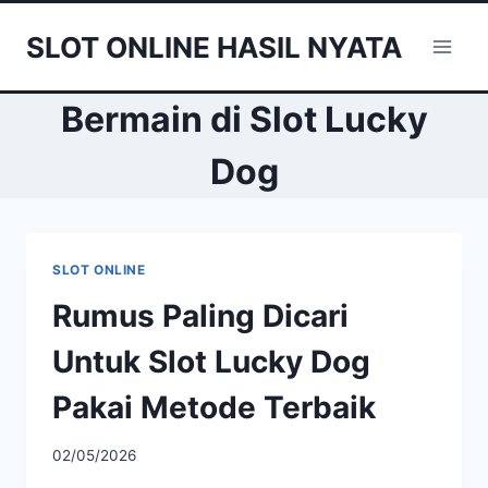
Skip
SLOT ONLINE HASIL NYATA
to
content
Bermain di Slot Lucky
Dog
SLOT ONLINE
Rumus Paling Dicari
Untuk Slot Lucky Dog
Pakai Metode Terbaik
02/05/2026