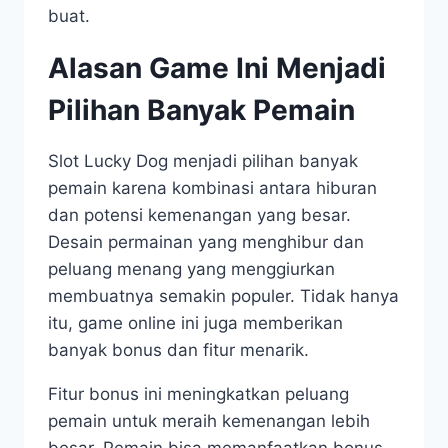
buat.
Alasan Game Ini Menjadi
Pilihan Banyak Pemain
Slot Lucky Dog menjadi pilihan banyak
pemain karena kombinasi antara hiburan
dan potensi kemenangan yang besar.
Desain permainan yang menghibur dan
peluang menang yang menggiurkan
membuatnya semakin populer. Tidak hanya
itu, game online ini juga memberikan
banyak bonus dan fitur menarik.
Fitur bonus ini meningkatkan peluang
pemain untuk meraih kemenangan lebih