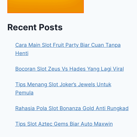
Recent Posts
Cara Main Slot Fruit Party Biar Cuan Tanpa
Henti
Bocoran Slot Zeus Vs Hades Yang Lagi Viral
Tips Menang Slot Joker’s Jewels Untuk
Pemula
Rahasia Pola Slot Bonanza Gold Anti Rungkad
Tips Slot Aztec Gems Biar Auto Maxwin