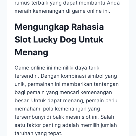
rumus terbaik yang dapat membantu Anda
meraih kemenangan di game online ini.
Mengungkap Rahasia
Slot Lucky Dog Untuk
Menang
Game online ini memiliki daya tarik
tersendiri. Dengan kombinasi simbol yang
unik, permainan ini memberikan tantangan
bagi pemain yang mencari kemenangan
besar. Untuk dapat menang, pemain perlu
memahami pola kemenangan yang
tersembunyi di balik mesin slot ini. Salah
satu faktor penting adalah memilih jumlah
taruhan yang tepat.