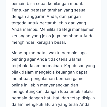
pemain bisa cepat kehilangan modal.
Tentukan batasan taruhan yang sesuai
dengan anggaran Anda, dan jangan
tergoda untuk bertaruh lebih dari yang
Anda mampu. Memiliki strategi manajemen
keuangan yang jelas juga membantu Anda
menghindari kerugian besar.
Menetapkan batas waktu bermain juga
penting agar Anda tidak terlalu lama
terjebak dalam permainan. Keputusan yang
bijak dalam mengelola keuangan dapat
membuat pengalaman bermain game
online ini lebih menyenangkan dan
menguntungkan. Jangan lupa untuk selalu
bermain dengan hati-hati dan tetap disiplin
dalam mengikuti aturan yang telah Anda