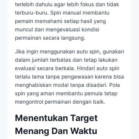
terlebih dahulu agar lebih fokus dan tidak
terburu-buru. Spin manual membantu
pemain memahami setiap hasil yang
muncul dan mengevaluasi kondisi
permainan secara langsung.
Jika ingin menggunakan auto spin, gunakan
dalam jumlah terbatas dan tetap lakukan
evaluasi secara berkala. Hindari auto spin
terlalu lama tanpa pengawasan karena bisa
menghabiskan modal tanpa disadari. Pola
spin yang aman membantu pemula tetap
mengontrol permainan dengan baik.
Menentukan Target
Menang Dan Waktu