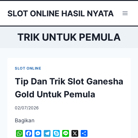
Skip
SLOT ONLINE HASIL NYATA
to
content
TRIK UNTUK PEMULA
SLOT ONLINE
Tip Dan Trik Slot Ganesha
Gold Untuk Pemula
02/07/2026
Bagikan
WhatsApp
Facebook
Messenger
Telegram
Skype
Line
X
Share