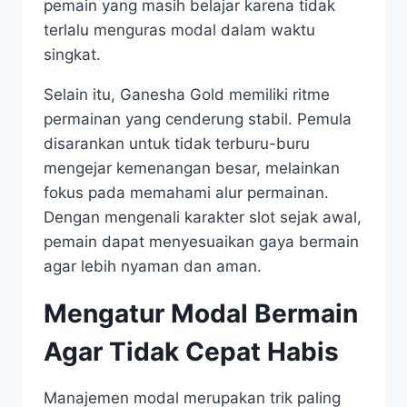
pemain yang masih belajar karena tidak
terlalu menguras modal dalam waktu
singkat.
Selain itu, Ganesha Gold memiliki ritme
permainan yang cenderung stabil. Pemula
disarankan untuk tidak terburu-buru
mengejar kemenangan besar, melainkan
fokus pada memahami alur permainan.
Dengan mengenali karakter slot sejak awal,
pemain dapat menyesuaikan gaya bermain
agar lebih nyaman dan aman.
Mengatur Modal Bermain
Agar Tidak Cepat Habis
Manajemen modal merupakan trik paling