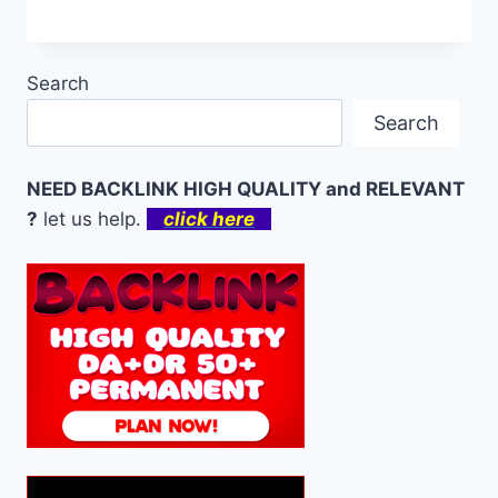
Search
Search
NEED BACKLINK HIGH QUALITY and RELEVANT
?
let us help.
click here