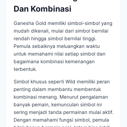
Dan Kombinasi
Ganesha Gold memiliki simbol-simbol yang
mudah dikenali, mulai dari simbol bernilai
rendah hingga simbol bernilai tinggi.
Pemula sebaiknya meluangkan waktu
untuk memahami nilai setiap simbol dan
bagaimana kombinasi kemenangan
terbentuk.
Simbol khusus seperti Wild memiliki peran
penting dalam membantu membentuk
kombinasi menang. Menurut pengalaman
banyak pemain, kemunculan simbol ini
sering menjadi tanda permainan mulai aktif.
Dengan memahami fungsi simbol, pemula