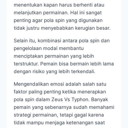
menentukan kapan harus berhenti atau
melanjutkan permainan. Hal ini sangat
penting agar pola spin yang digunakan
tidak justru menyebabkan kerugian besar.
Selain itu, kombinasi antara pola spin dan
pengelolaan modal membantu
menciptakan permainan yang lebih
terstruktur. Pemain bisa bermain lebih lama
dengan risiko yang lebih terkendali.
Mengendalikan emosi adalah salah satu
faktor paling penting ketika menerapkan
pola spin dalam Zeus Vs Typhon. Banyak
pemain yang sebenarnya sudah memahami
strategi permainan, tetapi gagal karena
tidak mampu menjaga ketenangan saat