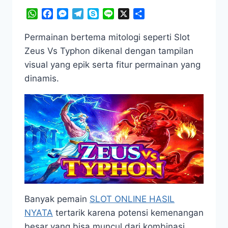
WhatsApp
Facebook
Messenger
Telegram
Skype
Line
X
Share
Permainan bertema mitologi seperti Slot
Zeus Vs Typhon dikenal dengan tampilan
visual yang epik serta fitur permainan yang
dinamis.
Banyak pemain
SLOT ONLINE HASIL
NYATA
tertarik karena potensi kemenangan
besar yang bisa muncul dari kombinasi