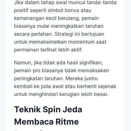
Jika dalam tahap awal muncul tanda-tanda
positif seperti simbol bonus atau
kemenangan kecil berulang, pemain
biasanya mulai meningkatkan taruhan
secara perlahan. Strategi ini bertujuan
untuk memaksimalkan momentum saat
permainan terlihat lebih aktif.
Namun, jika tidak ada hasil signifikan,
pemain pro biasanya tidak memaksakan
peningkatan taruhan. Mereka justru
kembali ke pola awal atau berhenti sejenak
untuk menghindari kerugian lebih besar.
Teknik Spin Jeda
Membaca Ritme