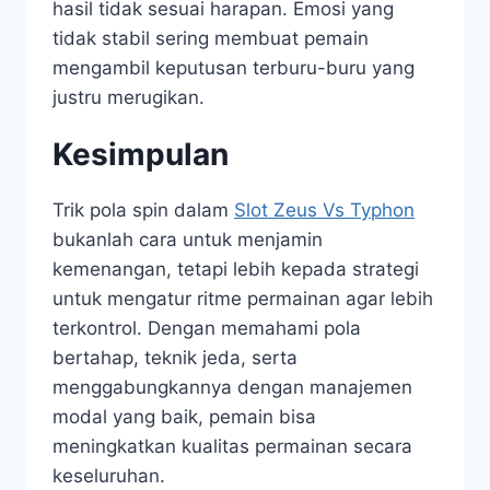
hasil tidak sesuai harapan. Emosi yang
tidak stabil sering membuat pemain
mengambil keputusan terburu-buru yang
justru merugikan.
Kesimpulan
Trik pola spin dalam
Slot Zeus Vs Typhon
bukanlah cara untuk menjamin
kemenangan, tetapi lebih kepada strategi
untuk mengatur ritme permainan agar lebih
terkontrol. Dengan memahami pola
bertahap, teknik jeda, serta
menggabungkannya dengan manajemen
modal yang baik, pemain bisa
meningkatkan kualitas permainan secara
keseluruhan.