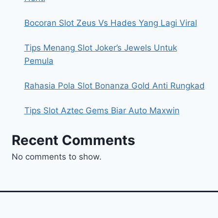
Bocoran Slot Zeus Vs Hades Yang Lagi Viral
Tips Menang Slot Joker’s Jewels Untuk
Pemula
Rahasia Pola Slot Bonanza Gold Anti Rungkad
Tips Slot Aztec Gems Biar Auto Maxwin
Recent Comments
No comments to show.