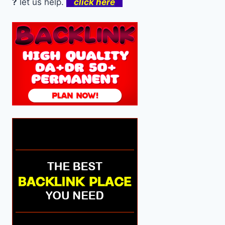
?
let us help.
click here