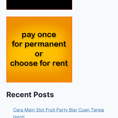
Recent Posts
Cara Main Slot Fruit Party Biar Cuan Tanpa
Henti