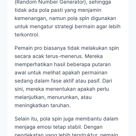
(Random Number Generator), sehingga
tidak ada pola pasti yang menjamin
kemenangan, namun pola spin digunakan
untuk mengatur strategi bermain agar lebih
terkontrol.
Pemain pro biasanya tidak melakukan spin
secara acak terus-menerus. Mereka
memperhatikan hasil beberapa putaran
awal untuk melihat apakah permainan
sedang dalam fase aktif atau pasif. Dari
sini, mereka menentukan apakah perlu
melanjutkan, menurunkan, atau
meningkatkan taruhan.
Selain itu, pola spin juga membantu dalam
menjaga emosi tetap stabil. Dengan
pendekatan yang lebih terstruktur, pemain