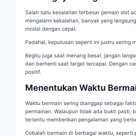
Salah satu kesalahan terbesar pemain slot a
mengalami kekalahan, banyak yang langsung
modal dengan cepat.
Padahal, keputusan seperti ini justru sering
Begitu juga saat menang besar, jangan lang
dan berhenti saat target tercapai. Dengan ca
positif.
Menentukan Waktu Bermai
Waktu bermain sering dianggap sebagai fak
permainan. Walaupun tidak ada bukti pasti,
tertentu memberikan pengalaman yang berb
Cobalah bermain di berbagai waktu, seperti 