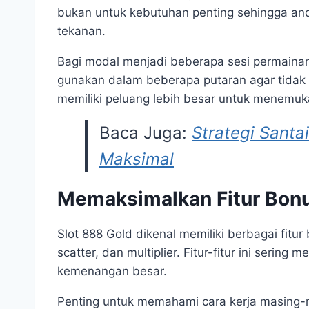
bukan untuk kebutuhan penting sehingga and
tekanan.
Bagi modal menjadi beberapa sesi permainan.
gunakan dalam beberapa putaran agar tidak 
memiliki peluang lebih besar untuk menem
Baca Juga:
Strategi Santa
Maksimal
Memaksimalkan Fitur Bonu
Slot 888 Gold dikenal memiliki berbagai fitur 
scatter, dan multiplier. Fitur-fitur ini seri
kemenangan besar.
Penting untuk memahami cara kerja masing-mas