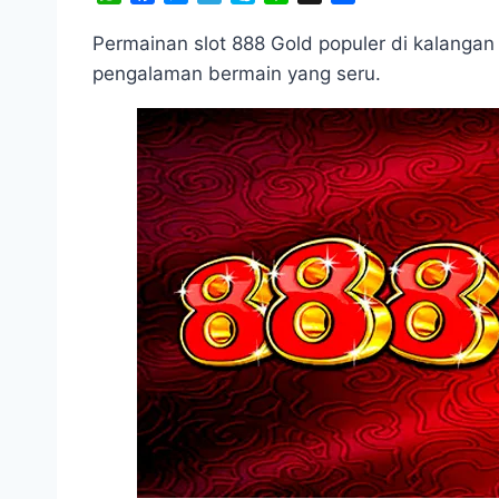
Permainan slot 888 Gold populer di kalanga
pengalaman bermain yang seru.