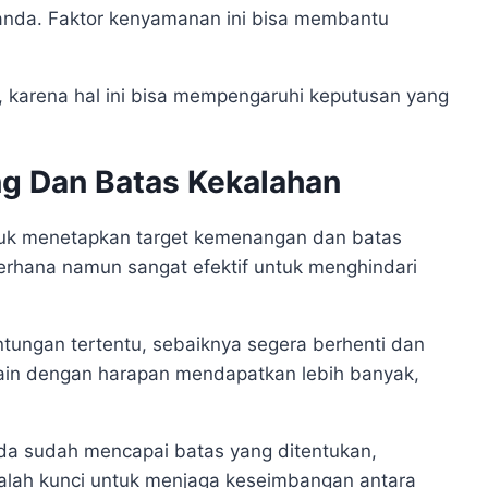
anda. Faktor kenyamanan ini bisa membantu
s, karena hal ini bisa mempengaruhi keputusan yang
g Dan Batas Kekalahan
ntuk menetapkan target kemenangan dan batas
ederhana namun sangat efektif untuk menghindari
tungan tertentu, sebaiknya segera berhenti dan
main dengan harapan mendapatkan lebih banyak,
nda sudah mencapai batas yang ditentukan,
 adalah kunci untuk menjaga keseimbangan antara