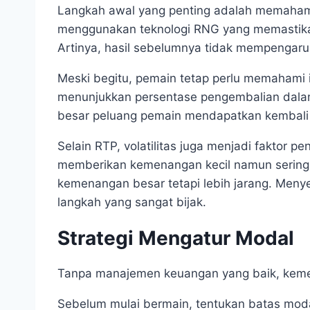
Langkah awal yang penting adalah memahami 
menggunakan teknologi RNG yang memastikan
Artinya, hasil sebelumnya tidak mempengaruh
Meski begitu, pemain tetap perlu memahami is
menunjukkan persentase pengembalian dalam
besar peluang pemain mendapatkan kembali 
Selain RTP, volatilitas juga menjadi faktor p
memberikan kemenangan kecil namun sering, 
kemenangan besar tetapi lebih jarang. Meny
langkah yang sangat bijak.
Strategi Mengatur Modal
Tanpa manajemen keuangan yang baik, keme
Sebelum mulai bermain, tentukan batas moda