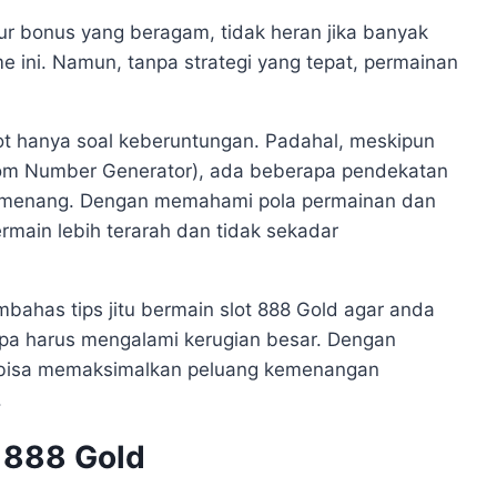
ur bonus yang beragam, tidak heran jika banyak
 ini. Namun, tanpa strategi yang tepat, permainan
t hanya soal keberuntungan. Padahal, meskipun
m Number Generator), ada beberapa pendekatan
 menang. Dengan memahami pola permainan dan
ermain lebih terarah dan tidak sekadar
ahas tips jitu bermain slot 888 Gold agar anda
npa harus mengalami kerugian besar. Dengan
da bisa memaksimalkan peluang kemenangan
.
 888 Gold