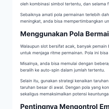
oleh kombinasi simbol tertentu, dan selama f
Sebaiknya amati pola permainan terlebih dah
meningkat, anda bisa mempertimbangkan unt
Menggunakan Pola Berma
Walaupun slot bersifat acak, banyak pemain
untuk menjaga ritme permainan. Pola ini bis
Misalnya, anda bisa memulai dengan beber
beralih ke auto-spin dalam jumlah tertentu.
Selain itu, gunakan strategi kenaikan taruh
taruhan besar di awal. Dengan pola yang kon
sekaligus memaksimalkan potensi keuntunga
Pentingnya Mengontrol Em