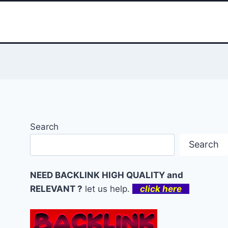
Search
Search
NEED BACKLINK HIGH QUALITY and
RELEVANT ?
let us help.
click here