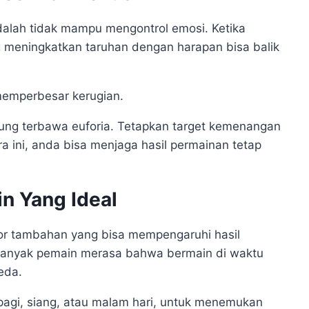
dalah tidak mampu mengontrol emosi. Ketika
 meningkatkan taruhan dengan harapan bisa balik
 memperbesar kerugian.
sung terbawa euforia. Tetapkan target kemenangan
ra ini, anda bisa menjaga hasil permainan tetap
n Yang Ideal
tor tambahan yang bisa mempengaruhi hasil
 banyak pemain merasa bahwa bermain di waktu
eda.
pagi, siang, atau malam hari, untuk menemukan