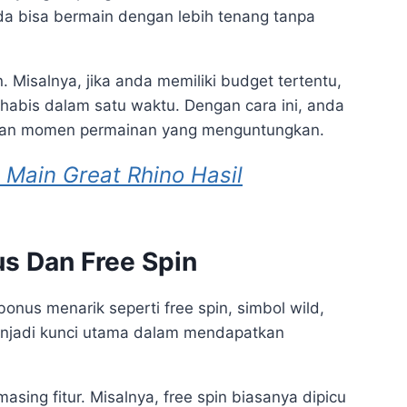
a bisa bermain dengan lebih tenang tanpa
 Misalnya, jika anda memiliki budget tertentu,
habis dalam satu waktu. Dengan cara ini, anda
ukan momen permainan yang menguntungkan.
i Main Great Rhino Hasil
s Dan Free Spin
bonus menarik seperti free spin, simbol wild,
ng menjadi kunci utama dalam mendapatkan
ing fitur. Misalnya, free spin biasanya dipicu