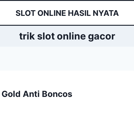
SLOT ONLINE HASIL NYATA
trik slot online gacor
 Gold Anti Boncos