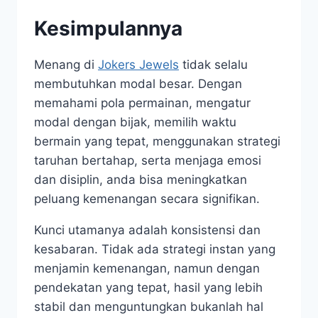
Kesimpulannya
Menang di
Jokers Jewels
tidak selalu
membutuhkan modal besar. Dengan
memahami pola permainan, mengatur
modal dengan bijak, memilih waktu
bermain yang tepat, menggunakan strategi
taruhan bertahap, serta menjaga emosi
dan disiplin, anda bisa meningkatkan
peluang kemenangan secara signifikan.
Kunci utamanya adalah konsistensi dan
kesabaran. Tidak ada strategi instan yang
menjamin kemenangan, namun dengan
pendekatan yang tepat, hasil yang lebih
stabil dan menguntungkan bukanlah hal