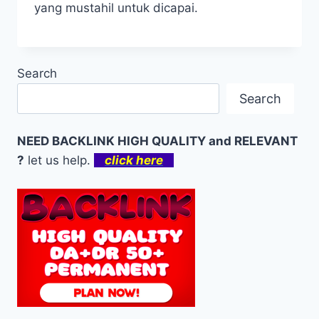
yang mustahil untuk dicapai.
Search
Search
NEED BACKLINK HIGH QUALITY and RELEVANT
?
let us help.
click here