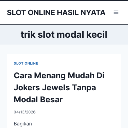
Skip
SLOT ONLINE HASIL NYATA
to
content
trik slot modal kecil
SLOT ONLINE
Cara Menang Mudah Di
Jokers Jewels Tanpa
Modal Besar
04/13/2026
Bagikan