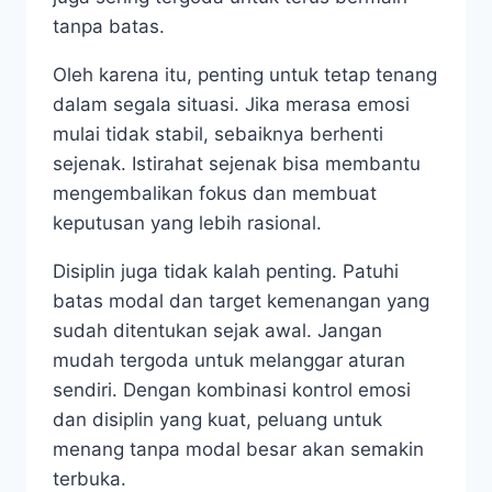
tanpa batas.
Oleh karena itu, penting untuk tetap tenang
dalam segala situasi. Jika merasa emosi
mulai tidak stabil, sebaiknya berhenti
sejenak. Istirahat sejenak bisa membantu
mengembalikan fokus dan membuat
keputusan yang lebih rasional.
Disiplin juga tidak kalah penting. Patuhi
batas modal dan target kemenangan yang
sudah ditentukan sejak awal. Jangan
mudah tergoda untuk melanggar aturan
sendiri. Dengan kombinasi kontrol emosi
dan disiplin yang kuat, peluang untuk
menang tanpa modal besar akan semakin
terbuka.