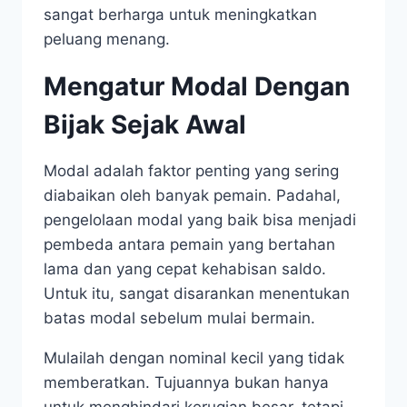
sangat berharga untuk meningkatkan
peluang menang.
Mengatur Modal Dengan
Bijak Sejak Awal
Modal adalah faktor penting yang sering
diabaikan oleh banyak pemain. Padahal,
pengelolaan modal yang baik bisa menjadi
pembeda antara pemain yang bertahan
lama dan yang cepat kehabisan saldo.
Untuk itu, sangat disarankan menentukan
batas modal sebelum mulai bermain.
Mulailah dengan nominal kecil yang tidak
memberatkan. Tujuannya bukan hanya