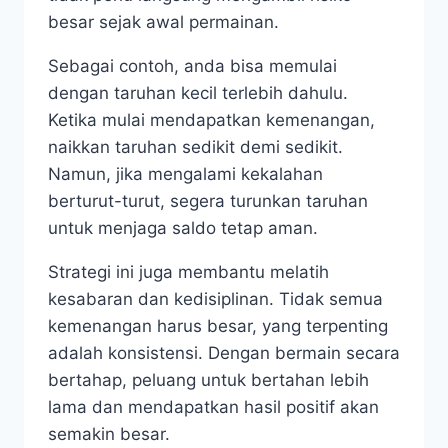
besar sejak awal permainan.
Sebagai contoh, anda bisa memulai
dengan taruhan kecil terlebih dahulu.
Ketika mulai mendapatkan kemenangan,
naikkan taruhan sedikit demi sedikit.
Namun, jika mengalami kekalahan
berturut-turut, segera turunkan taruhan
untuk menjaga saldo tetap aman.
Strategi ini juga membantu melatih
kesabaran dan kedisiplinan. Tidak semua
kemenangan harus besar, yang terpenting
adalah konsistensi. Dengan bermain secara
bertahap, peluang untuk bertahan lebih
lama dan mendapatkan hasil positif akan
semakin besar.