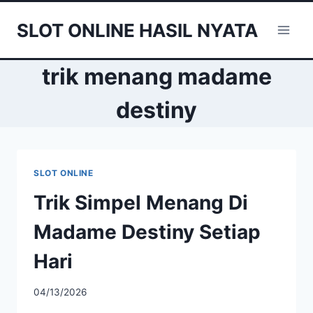
Skip
SLOT ONLINE HASIL NYATA
to
content
trik menang madame
destiny
SLOT ONLINE
Trik Simpel Menang Di
Madame Destiny Setiap
Hari
04/13/2026