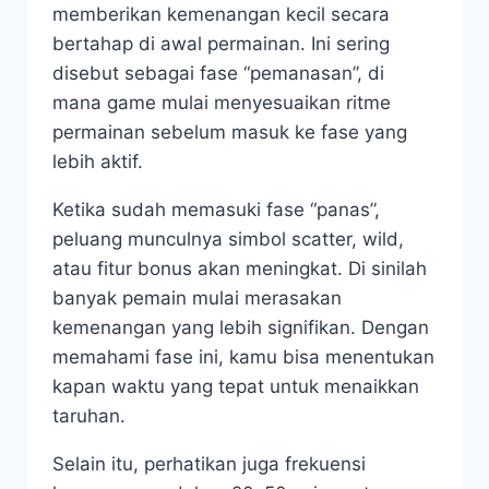
memberikan kemenangan kecil secara
bertahap di awal permainan. Ini sering
disebut sebagai fase “pemanasan”, di
mana game mulai menyesuaikan ritme
permainan sebelum masuk ke fase yang
lebih aktif.
Ketika sudah memasuki fase “panas”,
peluang munculnya simbol scatter, wild,
atau fitur bonus akan meningkat. Di sinilah
banyak pemain mulai merasakan
kemenangan yang lebih signifikan. Dengan
memahami fase ini, kamu bisa menentukan
kapan waktu yang tepat untuk menaikkan
taruhan.
Selain itu, perhatikan juga frekuensi