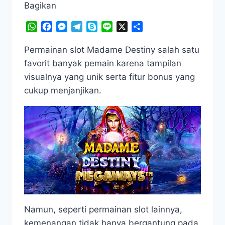
Bagikan
WhatsApp
Facebook
Messenger
Telegram
Skype
Line
X
Share
Permainan slot Madame Destiny salah satu
favorit banyak pemain karena tampilan
visualnya yang unik serta fitur bonus yang
cukup menjanjikan.
Namun, seperti permainan slot lainnya,
kemenangan tidak hanya bergantung pada