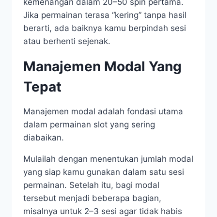
kemenangan dalam 20–50 spin pertama.
Jika permainan terasa “kering” tanpa hasil
berarti, ada baiknya kamu berpindah sesi
atau berhenti sejenak.
Manajemen Modal Yang
Tepat
Manajemen modal adalah fondasi utama
dalam permainan slot yang sering
diabaikan.
Mulailah dengan menentukan jumlah modal
yang siap kamu gunakan dalam satu sesi
permainan. Setelah itu, bagi modal
tersebut menjadi beberapa bagian,
misalnya untuk 2–3 sesi agar tidak habis