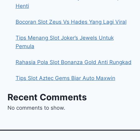
Henti
Bocoran Slot Zeus Vs Hades Yang Lagi Viral
Tips Menang Slot Joker’s Jewels Untuk
Pemula
Rahasia Pola Slot Bonanza Gold Anti Rungkad
Tips Slot Aztec Gems Biar Auto Maxwin
Recent Comments
No comments to show.