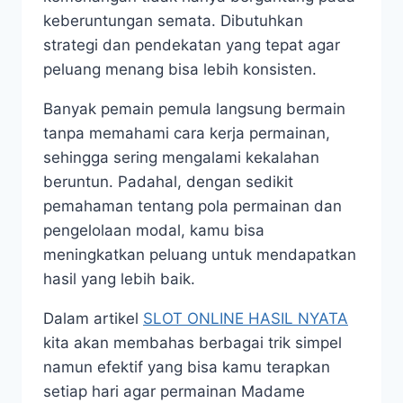
keberuntungan semata. Dibutuhkan
strategi dan pendekatan yang tepat agar
peluang menang bisa lebih konsisten.
Banyak pemain pemula langsung bermain
tanpa memahami cara kerja permainan,
sehingga sering mengalami kekalahan
beruntun. Padahal, dengan sedikit
pemahaman tentang pola permainan dan
pengelolaan modal, kamu bisa
meningkatkan peluang untuk mendapatkan
hasil yang lebih baik.
Dalam artikel
SLOT ONLINE HASIL NYATA
kita akan membahas berbagai trik simpel
namun efektif yang bisa kamu terapkan
setiap hari agar permainan Madame