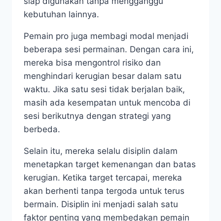
siap digunakan tanpa mengganggu
kebutuhan lainnya.
Pemain pro juga membagi modal menjadi
beberapa sesi permainan. Dengan cara ini,
mereka bisa mengontrol risiko dan
menghindari kerugian besar dalam satu
waktu. Jika satu sesi tidak berjalan baik,
masih ada kesempatan untuk mencoba di
sesi berikutnya dengan strategi yang
berbeda.
Selain itu, mereka selalu disiplin dalam
menetapkan target kemenangan dan batas
kerugian. Ketika target tercapai, mereka
akan berhenti tanpa tergoda untuk terus
bermain. Disiplin ini menjadi salah satu
faktor penting yang membedakan pemain