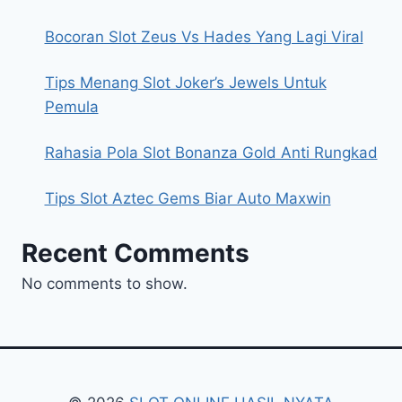
Bocoran Slot Zeus Vs Hades Yang Lagi Viral
Tips Menang Slot Joker’s Jewels Untuk
Pemula
Rahasia Pola Slot Bonanza Gold Anti Rungkad
Tips Slot Aztec Gems Biar Auto Maxwin
Recent Comments
No comments to show.