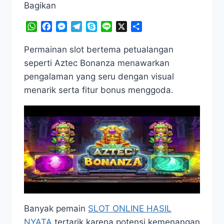
Bagikan
WhatsApp
Facebook
Messenger
Telegram
Skype
Line
X
Share
Permainan slot bertema petualangan
seperti Aztec Bonanza menawarkan
pengalaman yang seru dengan visual
menarik serta fitur bonus menggoda.
Banyak pemain
SLOT ONLINE HASIL
NYATA
tertarik karena potensi kemenangan