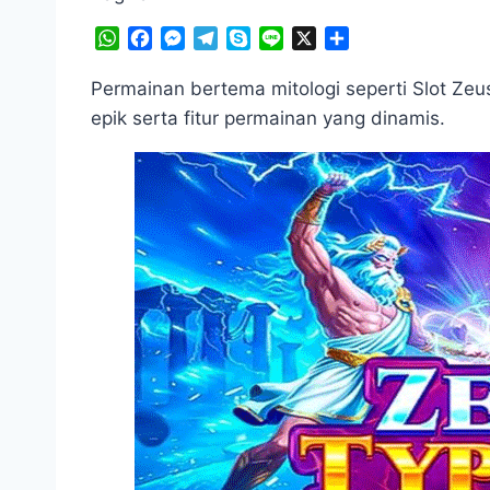
WhatsApp
Facebook
Messenger
Telegram
Skype
Line
X
Share
Permainan bertema mitologi seperti Slot Zeu
epik serta fitur permainan yang dinamis.