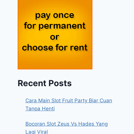
Recent Posts
Cara Main Slot Fruit Party Biar Cuan
Tanpa Henti
Bocoran Slot Zeus Vs Hades Yang
Lagi Viral