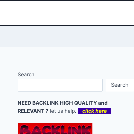
Search
Search
NEED BACKLINK HIGH QUALITY and
RELEVANT ?
let us help.
click here