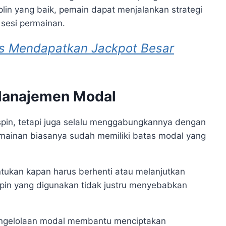
lin yang baik, pemain dapat menjalankan strategi
 sesi permainan.
as Mendapatkan Jackpot Besar
 Manajemen Modal
pin, tetapi juga selalu menggabungkannya dengan
mainan biasanya sudah memiliki batas modal yang
ukan kapan harus berhenti atau melanjutkan
 spin yang digunakan tidak justru menyebabkan
 pengelolaan modal membantu menciptakan