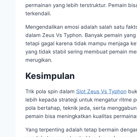
permainan yang lebih terstruktur. Pemain bis
terkendali.
Mengendalikan emosi adalah salah satu fakto
dalam Zeus Vs Typhon. Banyak pemain yang
tetapi gagal karena tidak mampu menjaga ket
yang tidak stabil sering membuat pemain me
merugikan.
Kesimpulan
Trik pola spin dalam
Slot Zeus Vs Typhon
buk
lebih kepada strategi untuk mengatur ritme 
pola bertahap, teknik jeda, serta menggab
pemain bisa meningkatkan kualitas permaina
Yang terpenting adalah tetap bermain denga