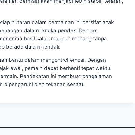
alaman bermain akan menjadi lebih stabil, terarah,
tiap putaran dalam permainan ini bersifat acak.
emenangan dalam jangka pendek. Dengan
 menerima hasil kalah maupun menang tanpa
ap berada dalam kendali.
t membantu dalam mengontrol emosi. Dengan
jak awal, pemain dapat berhenti tepat waktu
 bermain. Pendekatan ini membuat pengalaman
ah dipengaruhi oleh tekanan sesaat.