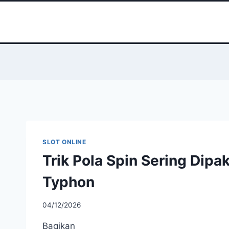
Skip
to
content
SLOT ONLINE
Trik Pola Spin Sering Dipa
Typhon
04/12/2026
Bagikan