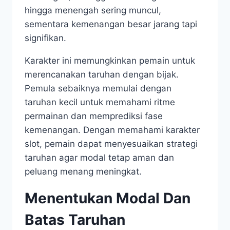
hingga menengah sering muncul,
sementara kemenangan besar jarang tapi
signifikan.
Karakter ini memungkinkan pemain untuk
merencanakan taruhan dengan bijak.
Pemula sebaiknya memulai dengan
taruhan kecil untuk memahami ritme
permainan dan memprediksi fase
kemenangan. Dengan memahami karakter
slot, pemain dapat menyesuaikan strategi
taruhan agar modal tetap aman dan
peluang menang meningkat.
Menentukan Modal Dan
Batas Taruhan