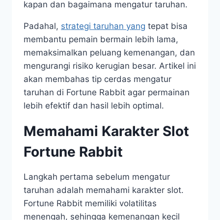
kapan dan bagaimana mengatur taruhan.
Padahal,
strategi taruhan yang
tepat bisa
membantu pemain bermain lebih lama,
memaksimalkan peluang kemenangan, dan
mengurangi risiko kerugian besar. Artikel ini
akan membahas tip cerdas mengatur
taruhan di Fortune Rabbit agar permainan
lebih efektif dan hasil lebih optimal.
Memahami Karakter Slot
Fortune Rabbit
Langkah pertama sebelum mengatur
taruhan adalah memahami karakter slot.
Fortune Rabbit memiliki volatilitas
menengah, sehingga kemenangan kecil