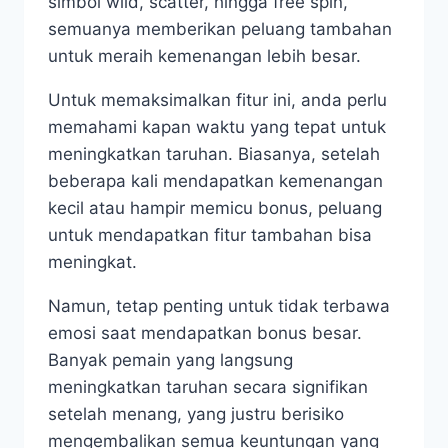
simbol wild, scatter, hingga free spin,
semuanya memberikan peluang tambahan
untuk meraih kemenangan lebih besar.
Untuk memaksimalkan fitur ini, anda perlu
memahami kapan waktu yang tepat untuk
meningkatkan taruhan. Biasanya, setelah
beberapa kali mendapatkan kemenangan
kecil atau hampir memicu bonus, peluang
untuk mendapatkan fitur tambahan bisa
meningkat.
Namun, tetap penting untuk tidak terbawa
emosi saat mendapatkan bonus besar.
Banyak pemain yang langsung
meningkatkan taruhan secara signifikan
setelah menang, yang justru berisiko
mengembalikan semua keuntungan yang