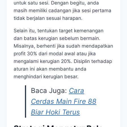
untuk satu sesi. Dengan begitu, anda
masih memiliki cadangan jika sesi pertama
tidak berjalan sesuai harapan.
Selain itu, tentukan target kemenangan
dan batas kerugian sebelum bermain.
Misalnya, berhenti jika sudah mendapatkan
profit 30% dari modal awal atau jika
mengalami kerugian 20%. Disiplin terhadap
aturan ini akan membantu anda
menghindari kerugian besar.
Baca Juga:
Cara
Cerdas Main Fire 88
Biar Hoki Terus