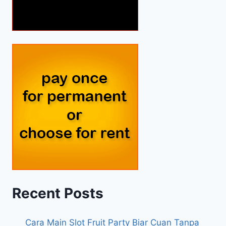
Recent Posts
Cara Main Slot Fruit Party Biar Cuan Tanpa