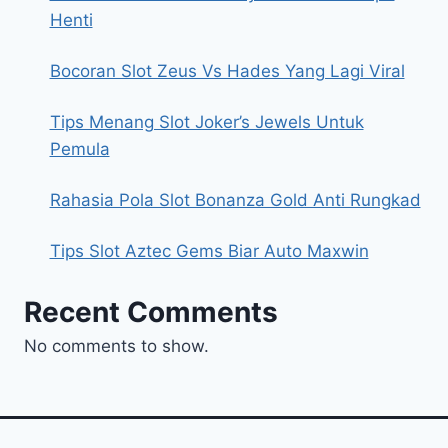
Henti
Bocoran Slot Zeus Vs Hades Yang Lagi Viral
Tips Menang Slot Joker’s Jewels Untuk
Pemula
Rahasia Pola Slot Bonanza Gold Anti Rungkad
Tips Slot Aztec Gems Biar Auto Maxwin
Recent Comments
No comments to show.