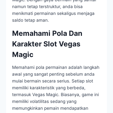
namun tetap terstruktur, anda bisa
menikmati permainan sekaligus menjaga
saldo tetap aman.
Memahami Pola Dan
Karakter Slot Vegas
Magic
Memahami pola permainan adalah langkah
awal yang sangat penting sebelum anda
mulai bermain secara serius. Setiap slot
memiliki karakteristik yang berbeda,
termasuk Vegas Magic. Biasanya, game ini
memiliki volatilitas sedang yang
memungkinkan pemain mendapatkan