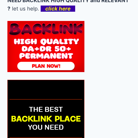
NEED BACKLINK HIGH QUALITY and RELEVANT
?
let us help.
click here