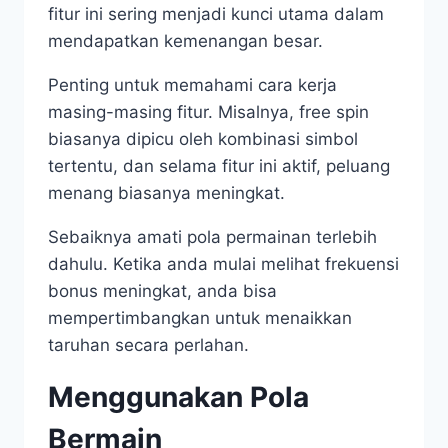
fitur ini sering menjadi kunci utama dalam
mendapatkan kemenangan besar.
Penting untuk memahami cara kerja
masing-masing fitur. Misalnya, free spin
biasanya dipicu oleh kombinasi simbol
tertentu, dan selama fitur ini aktif, peluang
menang biasanya meningkat.
Sebaiknya amati pola permainan terlebih
dahulu. Ketika anda mulai melihat frekuensi
bonus meningkat, anda bisa
mempertimbangkan untuk menaikkan
taruhan secara perlahan.
Menggunakan Pola
Bermain