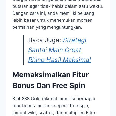
putaran agar tidak habis dalam satu waktu.
Dengan cara ini, anda memiliki peluang
lebih besar untuk menemukan momen
permainan yang menguntungkan.
Baca Juga:
Strategi
Santai Main Great
Rhino Hasil Maksimal
Memaksimalkan Fitur
Bonus Dan Free Spin
Slot 888 Gold dikenal memiliki berbagai
fitur bonus menarik seperti free spin,
simbol wild, scatter, dan multiplier. Fitur-