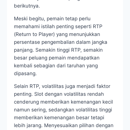
berikutnya.
Meski begitu, pemain tetap perlu
memahami istilah penting seperti RTP
(Return to Player) yang menunjukkan
persentase pengembalian dalam jangka
panjang. Semakin tinggi RTP, semakin
besar peluang pemain mendapatkan
kembali sebagian dari taruhan yang
dipasang.
Selain RTP, volatilitas juga menjadi faktor
penting. Slot dengan volatilitas rendah
cenderung memberikan kemenangan kecil
namun sering, sedangkan volatilitas tinggi
memberikan kemenangan besar tetapi
lebih jarang. Menyesuaikan pilihan dengan