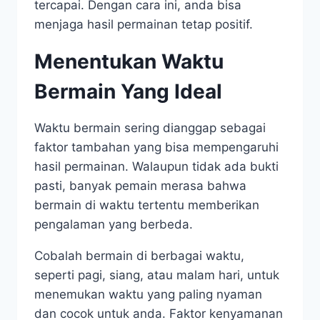
tercapai. Dengan cara ini, anda bisa
menjaga hasil permainan tetap positif.
Menentukan Waktu
Bermain Yang Ideal
Waktu bermain sering dianggap sebagai
faktor tambahan yang bisa mempengaruhi
hasil permainan. Walaupun tidak ada bukti
pasti, banyak pemain merasa bahwa
bermain di waktu tertentu memberikan
pengalaman yang berbeda.
Cobalah bermain di berbagai waktu,
seperti pagi, siang, atau malam hari, untuk
menemukan waktu yang paling nyaman
dan cocok untuk anda. Faktor kenyamanan