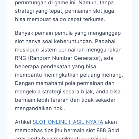
peruntungan di game ini. Namun, tanpa
strategi yang tepat, permainan slot juga
bisa membuat saldo cepat terkuras.
Banyak pemain pemula yang menganggap
slot hanya soal keberuntungan. Padahal,
meskipun sistem permainan menggunakan
RNG (Random Number Generator), ada
beberapa pendekatan yang bisa
membantu meningkatkan peluang menang.
Dengan memahami pola permainan dan
mengelola strategi secara bijak, anda bisa
bermain lebih terarah dan tidak sekadar
mengandalkan hoki.
Artikel
SLOT ONLINE HASIL NYATA
akan
membahas tips jitu bermain slot 888 Gold
agar anda bisa menikmati permainan