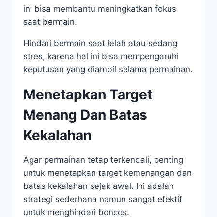
ini bisa membantu meningkatkan fokus
saat bermain.
Hindari bermain saat lelah atau sedang
stres, karena hal ini bisa mempengaruhi
keputusan yang diambil selama permainan.
Menetapkan Target
Menang Dan Batas
Kekalahan
Agar permainan tetap terkendali, penting
untuk menetapkan target kemenangan dan
batas kekalahan sejak awal. Ini adalah
strategi sederhana namun sangat efektif
untuk menghindari boncos.