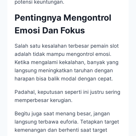
potensi keuntungan.
Pentingnya Mengontrol
Emosi Dan Fokus
Salah satu kesalahan terbesar pemain slot
adalah tidak mampu mengontrol emosi.
Ketika mengalami kekalahan, banyak yang
langsung meningkatkan taruhan dengan
harapan bisa balik modal dengan cepat.
Padahal, keputusan seperti ini justru sering
memperbesar kerugian.
Begitu juga saat menang besar, jangan
langsung terbawa euforia. Tetapkan target
kemenangan dan berhenti saat target