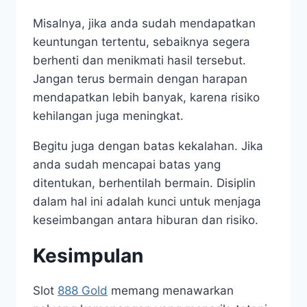
Misalnya, jika anda sudah mendapatkan
keuntungan tertentu, sebaiknya segera
berhenti dan menikmati hasil tersebut.
Jangan terus bermain dengan harapan
mendapatkan lebih banyak, karena risiko
kehilangan juga meningkat.
Begitu juga dengan batas kekalahan. Jika
anda sudah mencapai batas yang
ditentukan, berhentilah bermain. Disiplin
dalam hal ini adalah kunci untuk menjaga
keseimbangan antara hiburan dan risiko.
Kesimpulan
Slot
888 Gold
memang menawarkan