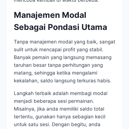
mencoba kembali di waktu berbeda.
Manajemen Modal
Sebagai Pondasi Utama
Tanpa manajemen modal yang baik, sangat
sulit untuk mencapai profit yang stabil.
Banyak pemain yang langsung memasang
taruhan besar tanpa perhitungan yang
matang, sehingga ketika mengalami
kekalahan, saldo langsung terkuras habis.
Langkah terbaik adalah membagi modal
menjadi beberapa sesi permainan.
Misalnya, jika anda memiliki saldo total
tertentu, gunakan hanya sebagian kecil
untuk satu sesi. Dengan begitu, anda