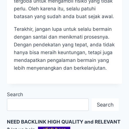
tergoda untuk mengambil risiko yang tidak
perlu. Oleh karena itu, selalu patuhi
batasan yang sudah anda buat sejak awal.
Terakhir, jangan lupa untuk selalu bermain
dengan santai dan menikmati prosesnya.
Dengan pendekatan yang tepat, anda tidak
hanya bisa meraih keuntungan, tetapi juga
mendapatkan pengalaman bermain yang
lebih menyenangkan dan berkelanjutan.
Search
Search
NEED BACKLINK HIGH QUALITY and RELEVANT