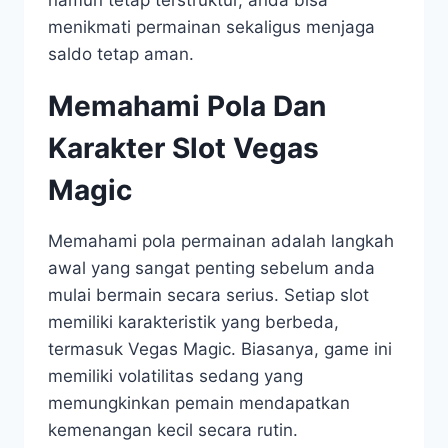
namun tetap terstruktur, anda bisa
menikmati permainan sekaligus menjaga
saldo tetap aman.
Memahami Pola Dan
Karakter Slot Vegas
Magic
Memahami pola permainan adalah langkah
awal yang sangat penting sebelum anda
mulai bermain secara serius. Setiap slot
memiliki karakteristik yang berbeda,
termasuk Vegas Magic. Biasanya, game ini
memiliki volatilitas sedang yang
memungkinkan pemain mendapatkan
kemenangan kecil secara rutin.