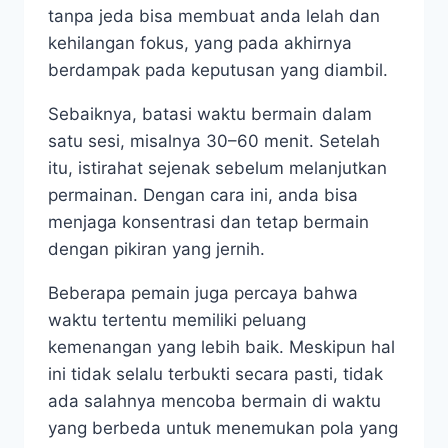
tanpa jeda bisa membuat anda lelah dan
kehilangan fokus, yang pada akhirnya
berdampak pada keputusan yang diambil.
Sebaiknya, batasi waktu bermain dalam
satu sesi, misalnya 30–60 menit. Setelah
itu, istirahat sejenak sebelum melanjutkan
permainan. Dengan cara ini, anda bisa
menjaga konsentrasi dan tetap bermain
dengan pikiran yang jernih.
Beberapa pemain juga percaya bahwa
waktu tertentu memiliki peluang
kemenangan yang lebih baik. Meskipun hal
ini tidak selalu terbukti secara pasti, tidak
ada salahnya mencoba bermain di waktu
yang berbeda untuk menemukan pola yang