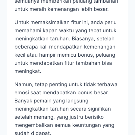
semuanya memberikan peluang tambahan
untuk meraih kemenangan lebih besar.
Untuk memaksimalkan fitur ini, anda perlu
memahami kapan waktu yang tepat untuk
meningkatkan taruhan. Biasanya, setelah
beberapa kali mendapatkan kemenangan
kecil atau hampir memicu bonus, peluang
untuk mendapatkan fitur tambahan bisa
meningkat.
Namun, tetap penting untuk tidak terbawa
emosi saat mendapatkan bonus besar.
Banyak pemain yang langsung
meningkatkan taruhan secara signifikan
setelah menang, yang justru berisiko
mengembalikan semua keuntungan yang
sudah didapat.