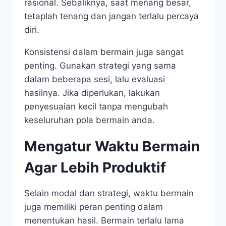
rasional. Sebaliknya, saat menang besar,
tetaplah tenang dan jangan terlalu percaya
diri.
Konsistensi dalam bermain juga sangat
penting. Gunakan strategi yang sama
dalam beberapa sesi, lalu evaluasi
hasilnya. Jika diperlukan, lakukan
penyesuaian kecil tanpa mengubah
keseluruhan pola bermain anda.
Mengatur Waktu Bermain
Agar Lebih Produktif
Selain modal dan strategi, waktu bermain
juga memiliki peran penting dalam
menentukan hasil. Bermain terlalu lama