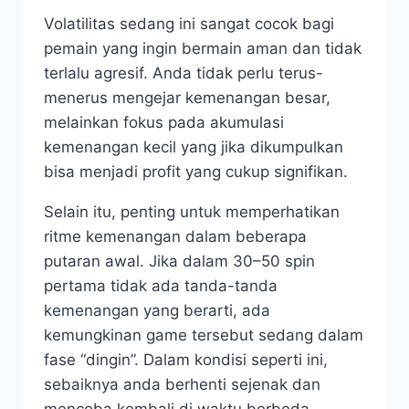
Volatilitas sedang ini sangat cocok bagi
pemain yang ingin bermain aman dan tidak
terlalu agresif. Anda tidak perlu terus-
menerus mengejar kemenangan besar,
melainkan fokus pada akumulasi
kemenangan kecil yang jika dikumpulkan
bisa menjadi profit yang cukup signifikan.
Selain itu, penting untuk memperhatikan
ritme kemenangan dalam beberapa
putaran awal. Jika dalam 30–50 spin
pertama tidak ada tanda-tanda
kemenangan yang berarti, ada
kemungkinan game tersebut sedang dalam
fase “dingin”. Dalam kondisi seperti ini,
sebaiknya anda berhenti sejenak dan