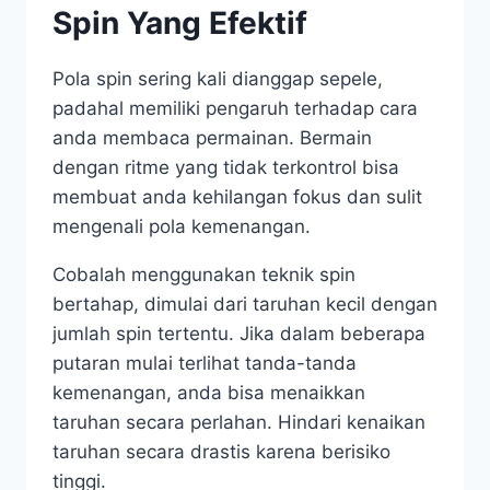
Spin Yang Efektif
Pola spin sering kali dianggap sepele,
padahal memiliki pengaruh terhadap cara
anda membaca permainan. Bermain
dengan ritme yang tidak terkontrol bisa
membuat anda kehilangan fokus dan sulit
mengenali pola kemenangan.
Cobalah menggunakan teknik spin
bertahap, dimulai dari taruhan kecil dengan
jumlah spin tertentu. Jika dalam beberapa
putaran mulai terlihat tanda-tanda
kemenangan, anda bisa menaikkan
taruhan secara perlahan. Hindari kenaikan
taruhan secara drastis karena berisiko
tinggi.