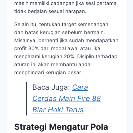
masih memiliki cadangan jika sesi pertama
tidak berjalan sesuai harapan.
Selain itu, tentukan target kemenangan
dan batas kerugian sebelum bermain.
Misalnya, berhenti jika sudah mendapatkan
profit 30% dari modal awal atau jika
mengalami kerugian 20%. Disiplin terhadap
aturan ini akan membantu anda
menghindari kerugian besar.
Baca Juga:
Cara
Cerdas Main Fire 88
Biar Hoki Terus
Strategi Mengatur Pola