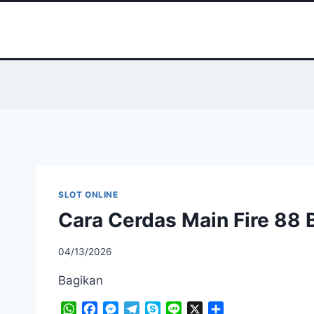
Skip
to
content
SLOT ONLINE
Cara Cerdas Main Fire 88 B
04/13/2026
Bagikan
WhatsApp
Facebook
Messenger
Telegram
Skype
Line
X
Share