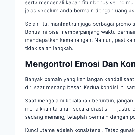
serta mengenali kapan fitur bonus sering mu
jelas sebelum anda bermain dengan uang asl
Selain itu, manfaatkan juga berbagai promo s
Bonus ini bisa memperpanjang waktu bermai
mendapatkan kemenangan. Namun, pastikan
tidak salah langkah.
Mengontrol Emosi Dan Kon
Banyak pemain yang kehilangan kendali saat 
diri saat menang besar. Kedua kondisi ini 
Saat mengalami kekalahan beruntun, janga
menaikkan taruhan secara drastis. Ini justru
sedang menang, tetaplah bermain dengan pol
Kunci utama adalah konsistensi. Tetap gunak