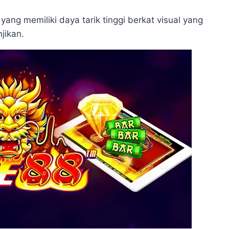
ang memiliki daya tarik tinggi berkat visual yang
jikan.