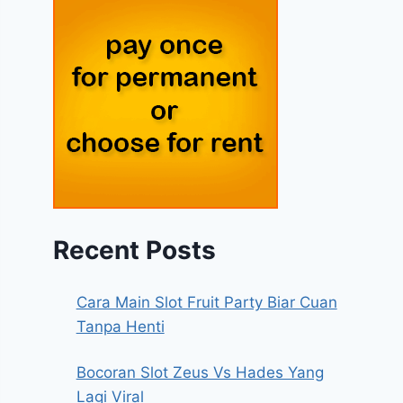
Recent Posts
Cara Main Slot Fruit Party Biar Cuan
Tanpa Henti
Bocoran Slot Zeus Vs Hades Yang
Lagi Viral