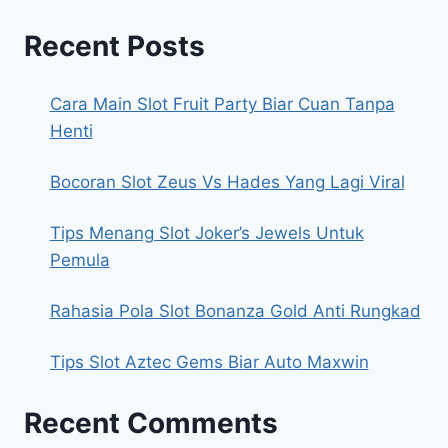
Recent Posts
Cara Main Slot Fruit Party Biar Cuan Tanpa
Henti
Bocoran Slot Zeus Vs Hades Yang Lagi Viral
Tips Menang Slot Joker’s Jewels Untuk
Pemula
Rahasia Pola Slot Bonanza Gold Anti Rungkad
Tips Slot Aztec Gems Biar Auto Maxwin
Recent Comments