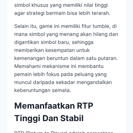
simbol khusus yang memiliki nilai tinggi
agar strategi bermain bisa lebih terarah.
Selain itu, game ini memiliki fitur tumble, di
mana simbol yang menang akan hilang dan
digantikan simbol baru, sehingga
memberikan kesempatan untuk
kemenangan beruntun dalam satu putaran.
Memahami mekanisme ini membantu
pemain lebih fokus pada peluang yang
muncul daripada sekadar mengandalkan
keberuntungan semata.
Memanfaatkan RTP
Tinggi Dan Stabil