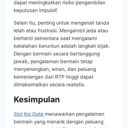
dapat meningkatkan risiko pengambilan
keputusan impulsif.
Selain itu, penting untuk mengenali tanda
lelah atau frustrasi. Mengambil jeda atau
berhenti sementara saat mengalami
kekalahan beruntun adalah langkah bijak.
Dengan bermain secara bertanggung
jawab, pengalaman bermain tetap
menyenangkan, aman, dan peluang
kemenangan dari RTP tinggi dapat
dimaksimalkan secara realistis.
Kesimpulan
Slot Koi Gate
menawarkan pengalaman
bermain yang menarik dengan peluang