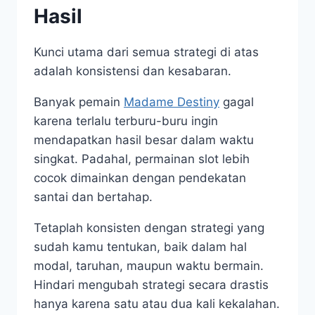
Hasil
Kunci utama dari semua strategi di atas
adalah konsistensi dan kesabaran.
Banyak pemain
Madame Destiny
gagal
karena terlalu terburu-buru ingin
mendapatkan hasil besar dalam waktu
singkat. Padahal, permainan slot lebih
cocok dimainkan dengan pendekatan
santai dan bertahap.
Tetaplah konsisten dengan strategi yang
sudah kamu tentukan, baik dalam hal
modal, taruhan, maupun waktu bermain.
Hindari mengubah strategi secara drastis
hanya karena satu atau dua kali kekalahan.