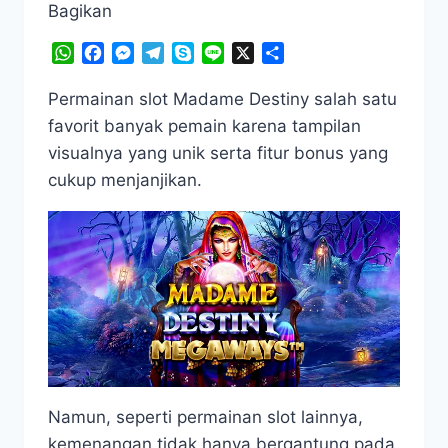
Bagikan
WhatsApp
Facebook
Messenger
Telegram
Skype
Line
X
Share
Permainan slot Madame Destiny salah satu
favorit banyak pemain karena tampilan
visualnya yang unik serta fitur bonus yang
cukup menjanjikan.
Namun, seperti permainan slot lainnya,
kemenangan tidak hanya bergantung pada