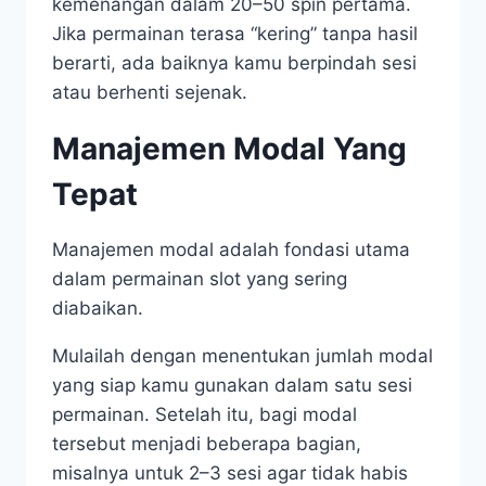
kemenangan dalam 20–50 spin pertama.
Jika permainan terasa “kering” tanpa hasil
berarti, ada baiknya kamu berpindah sesi
atau berhenti sejenak.
Manajemen Modal Yang
Tepat
Manajemen modal adalah fondasi utama
dalam permainan slot yang sering
diabaikan.
Mulailah dengan menentukan jumlah modal
yang siap kamu gunakan dalam satu sesi
permainan. Setelah itu, bagi modal
tersebut menjadi beberapa bagian,
misalnya untuk 2–3 sesi agar tidak habis