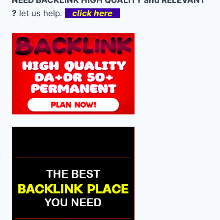
NEED BACKLINK HIGH QUALITY and RELEVANT
?
let us help.
click here