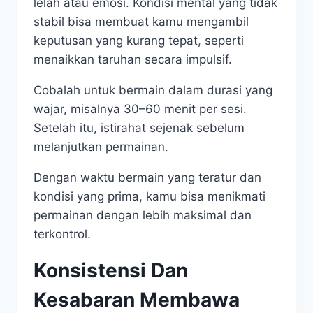
lelah atau emosi. Kondisi mental yang tidak
stabil bisa membuat kamu mengambil
keputusan yang kurang tepat, seperti
menaikkan taruhan secara impulsif.
Cobalah untuk bermain dalam durasi yang
wajar, misalnya 30–60 menit per sesi.
Setelah itu, istirahat sejenak sebelum
melanjutkan permainan.
Dengan waktu bermain yang teratur dan
kondisi yang prima, kamu bisa menikmati
permainan dengan lebih maksimal dan
terkontrol.
Konsistensi Dan
Kesabaran Membawa