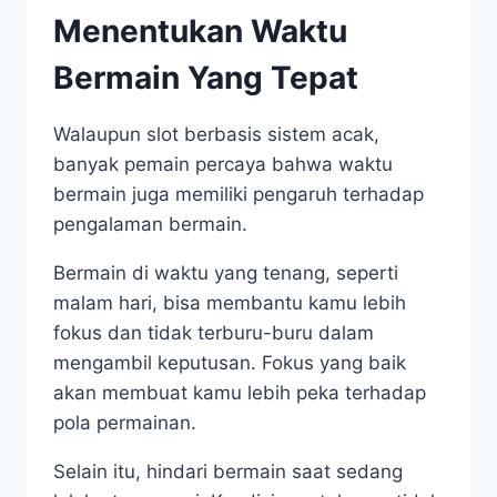
Menentukan Waktu
Bermain Yang Tepat
Walaupun slot berbasis sistem acak,
banyak pemain percaya bahwa waktu
bermain juga memiliki pengaruh terhadap
pengalaman bermain.
Bermain di waktu yang tenang, seperti
malam hari, bisa membantu kamu lebih
fokus dan tidak terburu-buru dalam
mengambil keputusan. Fokus yang baik
akan membuat kamu lebih peka terhadap
pola permainan.
Selain itu, hindari bermain saat sedang