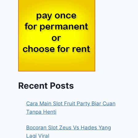
Recent Posts
Cara Main Slot Fruit Party Biar Cuan
Tanpa Henti
Bocoran Slot Zeus Vs Hades Yang
Lagi Viral