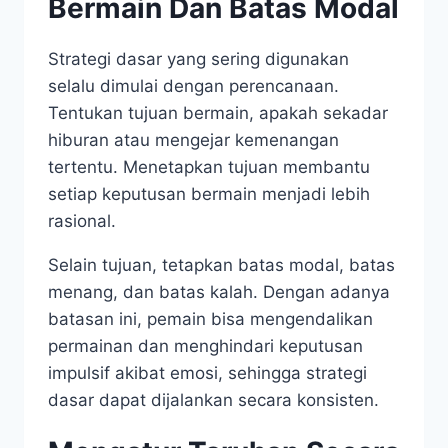
Bermain Dan Batas Modal
Strategi dasar yang sering digunakan
selalu dimulai dengan perencanaan.
Tentukan tujuan bermain, apakah sekadar
hiburan atau mengejar kemenangan
tertentu. Menetapkan tujuan membantu
setiap keputusan bermain menjadi lebih
rasional.
Selain tujuan, tetapkan batas modal, batas
menang, dan batas kalah. Dengan adanya
batasan ini, pemain bisa mengendalikan
permainan dan menghindari keputusan
impulsif akibat emosi, sehingga strategi
dasar dapat dijalankan secara konsisten.