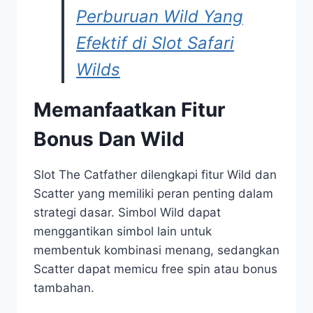
Perburuan Wild Yang
Efektif di Slot Safari
Wilds
Memanfaatkan Fitur
Bonus Dan Wild
Slot The Catfather dilengkapi fitur Wild dan
Scatter yang memiliki peran penting dalam
strategi dasar. Simbol Wild dapat
menggantikan simbol lain untuk
membentuk kombinasi menang, sedangkan
Scatter dapat memicu free spin atau bonus
tambahan.