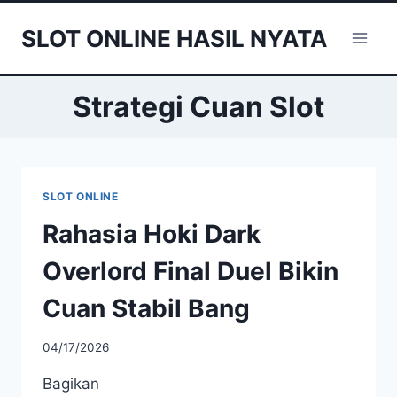
Skip
SLOT ONLINE HASIL NYATA
to
content
Strategi Cuan Slot
SLOT ONLINE
Rahasia Hoki Dark
Overlord Final Duel Bikin
Cuan Stabil Bang
04/17/2026
Bagikan