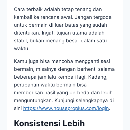
Cara terbaik adalah tetap tenang dan
kembali ke rencana awal. Jangan tergoda
untuk bermain di luar batas yang sudah
ditentukan. Ingat, tujuan utama adalah
stabil, bukan menang besar dalam satu
waktu.
Kamu juga bisa mencoba mengganti sesi
bermain, misalnya dengan berhenti selama
beberapa jam lalu kembali lagi. Kadang,
perubahan waktu bermain bisa
memberikan hasil yang berbeda dan lebih
menguntungkan. Kunjungi selengkapnya di
sini
https://www.houseproplus.com/login
.
Konsistensi Lebih