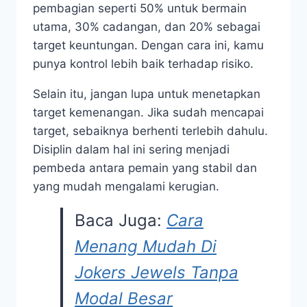
pembagian seperti 50% untuk bermain
utama, 30% cadangan, dan 20% sebagai
target keuntungan. Dengan cara ini, kamu
punya kontrol lebih baik terhadap risiko.
Selain itu, jangan lupa untuk menetapkan
target kemenangan. Jika sudah mencapai
target, sebaiknya berhenti terlebih dahulu.
Disiplin dalam hal ini sering menjadi
pembeda antara pemain yang stabil dan
yang mudah mengalami kerugian.
Baca Juga:
Cara
Menang Mudah Di
Jokers Jewels Tanpa
Modal Besar