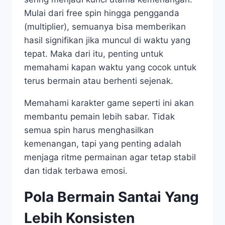
Mulai dari free spin hingga pengganda
(multiplier), semuanya bisa memberikan
hasil signifikan jika muncul di waktu yang
tepat. Maka dari itu, penting untuk
memahami kapan waktu yang cocok untuk
terus bermain atau berhenti sejenak.
Memahami karakter game seperti ini akan
membantu pemain lebih sabar. Tidak
semua spin harus menghasilkan
kemenangan, tapi yang penting adalah
menjaga ritme permainan agar tetap stabil
dan tidak terbawa emosi.
Pola Bermain Santai Yang
Lebih Konsisten