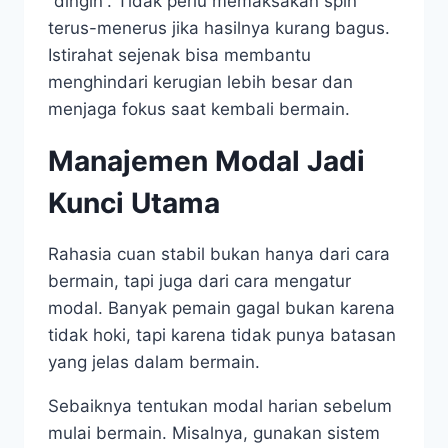
“dingin”. Tidak perlu memaksakan spin
terus-menerus jika hasilnya kurang bagus.
Istirahat sejenak bisa membantu
menghindari kerugian lebih besar dan
menjaga fokus saat kembali bermain.
Manajemen Modal Jadi
Kunci Utama
Rahasia cuan stabil bukan hanya dari cara
bermain, tapi juga dari cara mengatur
modal. Banyak pemain gagal bukan karena
tidak hoki, tapi karena tidak punya batasan
yang jelas dalam bermain.
Sebaiknya tentukan modal harian sebelum
mulai bermain. Misalnya, gunakan sistem