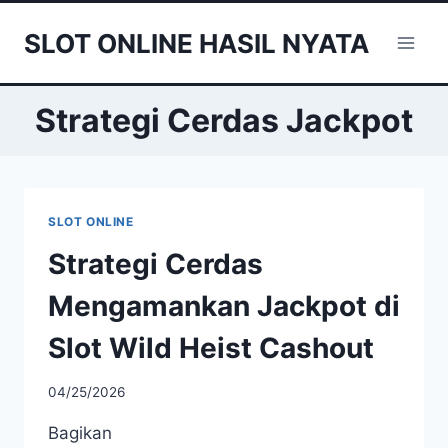
Skip
SLOT ONLINE HASIL NYATA
to
content
Strategi Cerdas Jackpot
SLOT ONLINE
Strategi Cerdas
Mengamankan Jackpot di
Slot Wild Heist Cashout
04/25/2026
Bagikan