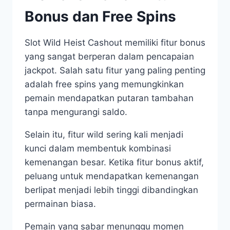
Bonus dan Free Spins
Slot Wild Heist Cashout memiliki fitur bonus
yang sangat berperan dalam pencapaian
jackpot. Salah satu fitur yang paling penting
adalah free spins yang memungkinkan
pemain mendapatkan putaran tambahan
tanpa mengurangi saldo.
Selain itu, fitur wild sering kali menjadi
kunci dalam membentuk kombinasi
kemenangan besar. Ketika fitur bonus aktif,
peluang untuk mendapatkan kemenangan
berlipat menjadi lebih tinggi dibandingkan
permainan biasa.
Pemain yang sabar menunggu momen