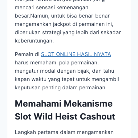
mencari sensasi kemenangan
besar.Namun, untuk bisa benar-benar
mengamankan jackpot di permainan ini,
diperlukan strategi yang lebih dari sekadar
keberuntungan.
Pemain di
SLOT ONLINE HASIL NYATA
harus memahami pola permainan,
mengatur modal dengan bijak, dan tahu
kapan waktu yang tepat untuk mengambil
keputusan penting dalam permainan.
Memahami Mekanisme
Slot Wild Heist Cashout
Langkah pertama dalam mengamankan