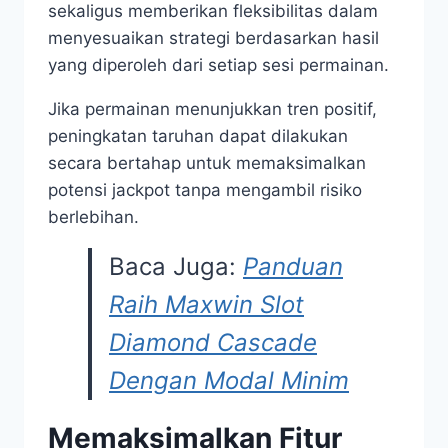
sekaligus memberikan fleksibilitas dalam
menyesuaikan strategi berdasarkan hasil
yang diperoleh dari setiap sesi permainan.
Jika permainan menunjukkan tren positif,
peningkatan taruhan dapat dilakukan
secara bertahap untuk memaksimalkan
potensi jackpot tanpa mengambil risiko
berlebihan.
Baca Juga:
Panduan
Raih Maxwin Slot
Diamond Cascade
Dengan Modal Minim
Memaksimalkan Fitur