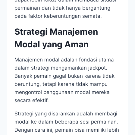
permainan dan tidak hanya bergantung
pada faktor keberuntungan semata.
Strategi Manajemen
Modal yang Aman
Manajemen modal adalah fondasi utama
dalam strategi mengamankan jackpot.
Banyak pemain gagal bukan karena tidak
beruntung, tetapi karena tidak mampu
mengontrol penggunaan modal mereka
secara efektif.
Strategi yang disarankan adalah membagi
modal ke dalam beberapa sesi permainan.
Dengan cara ini, pemain bisa memiliki lebih