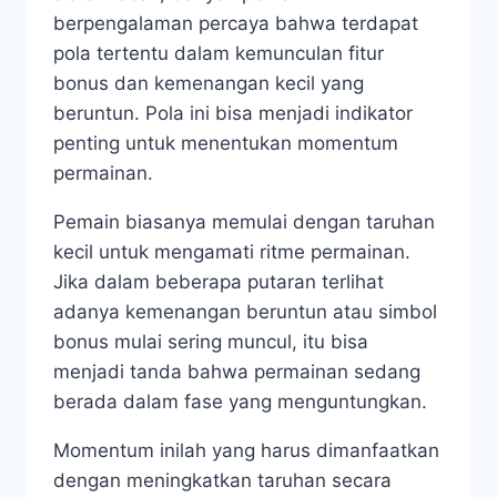
berpengalaman percaya bahwa terdapat
pola tertentu dalam kemunculan fitur
bonus dan kemenangan kecil yang
beruntun. Pola ini bisa menjadi indikator
penting untuk menentukan momentum
permainan.
Pemain biasanya memulai dengan taruhan
kecil untuk mengamati ritme permainan.
Jika dalam beberapa putaran terlihat
adanya kemenangan beruntun atau simbol
bonus mulai sering muncul, itu bisa
menjadi tanda bahwa permainan sedang
berada dalam fase yang menguntungkan.
Momentum inilah yang harus dimanfaatkan
dengan meningkatkan taruhan secara