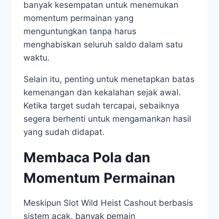
banyak kesempatan untuk menemukan
momentum permainan yang
menguntungkan tanpa harus
menghabiskan seluruh saldo dalam satu
waktu.
Selain itu, penting untuk menetapkan batas
kemenangan dan kekalahan sejak awal.
Ketika target sudah tercapai, sebaiknya
segera berhenti untuk mengamankan hasil
yang sudah didapat.
Membaca Pola dan
Momentum Permainan
Meskipun Slot Wild Heist Cashout berbasis
sistem acak, banyak pemain