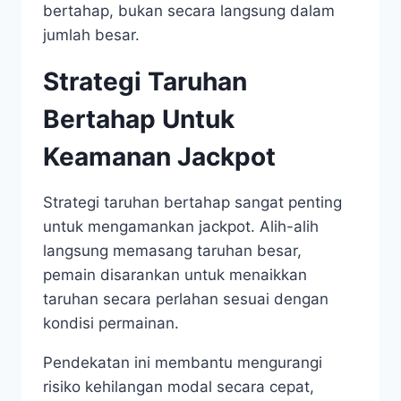
bertahap, bukan secara langsung dalam
jumlah besar.
Strategi Taruhan
Bertahap Untuk
Keamanan Jackpot
Strategi taruhan bertahap sangat penting
untuk mengamankan jackpot. Alih-alih
langsung memasang taruhan besar,
pemain disarankan untuk menaikkan
taruhan secara perlahan sesuai dengan
kondisi permainan.
Pendekatan ini membantu mengurangi
risiko kehilangan modal secara cepat,