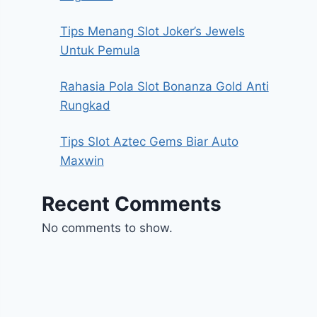
Tips Menang Slot Joker’s Jewels
Untuk Pemula
Rahasia Pola Slot Bonanza Gold Anti
Rungkad
Tips Slot Aztec Gems Biar Auto
Maxwin
Recent Comments
No comments to show.