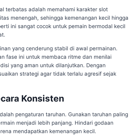
 terbatas adalah memahami karakter slot
tilitas menengah, sehingga kemenangan kecil hingga
rti ini sangat cocok untuk pemain bermodal kecil
at.
ainan yang cenderung stabil di awal permainan.
 fase ini untuk membaca ritme dan menilai
isi yang aman untuk dilanjutkan. Dengan
ikan strategi agar tidak terlalu agresif sejak
ecara Konsisten
 adalah pengaturan taruhan. Gunakan taruhan paling
rmain menjadi lebih panjang. Hindari godaan
karena mendapatkan kemenangan kecil.