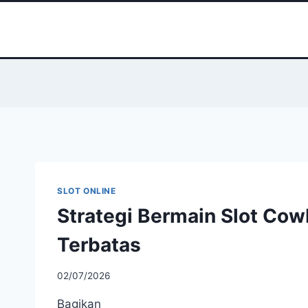
Skip
to
content
SLOT ONLINE
Strategi Bermain Slot Cow
Terbatas
02/07/2026
Bagikan