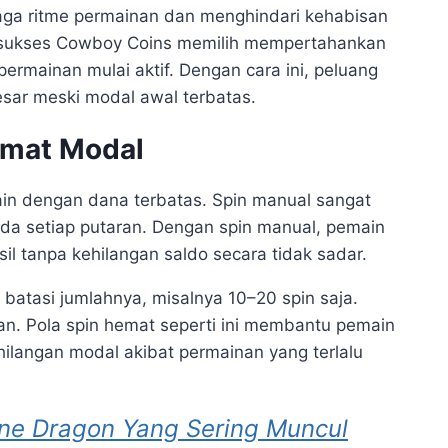
ga ritme permainan dan menghindari kehabisan
 sukses Cowboy Coins memilih mempertahankan
rmainan mulai aktif. Dengan cara ini, peluang
esar meski modal awal terbatas.
emat Modal
ain dengan dana terbatas. Spin manual sangat
da setiap putaran. Dengan spin manual, pemain
il tanpa kehilangan saldo secara tidak sadar.
 batasi jumlahnya, misalnya 10–20 spin saja.
nan. Pola spin hemat seperti ini membantu pemain
ilangan modal akibat permainan yang terlalu
une Dragon Yang Sering Muncul