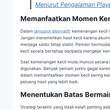
Menurut Pengalaman Play
Memanfaatkan Momen Kem
Dalam
jamuslot alternatif
, kemenangan kecil s
Jangan meremehkan hasil kecil karena akum
menjaga saldo tetap stabil. Pemain bermoda
kecil secara bertahap daripada mengejar ke
Saat kemenangan kecil mulai muncul secara 
digunakan. Banyak pemain justru gagal karen
dalam memanfaatkan momen kecil sering kal
peluang hasil yang lebih baik.
Menentukan Batas Bermai
Strategi terakhir yang tidak kalah penting 