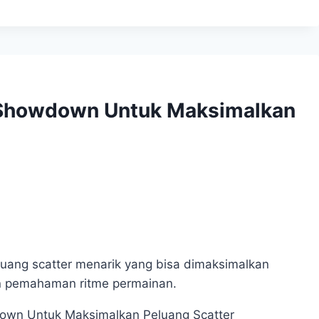
y Showdown Untuk Maksimalkan
ang scatter menarik yang bisa dimaksimalkan
an pemahaman ritme permainan.