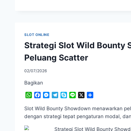
SLOT ONLINE
Strategi Slot Wild Bount
Peluang Scatter
02/07/2026
Bagikan
WhatsApp
Facebook
Messenger
Telegram
Skype
Line
X
Share
Slot Wild Bounty Showdown menawarkan pelu
dengan strategi tepat pengaturan modal, d