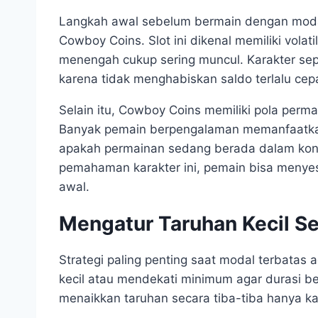
Langkah awal sebelum bermain dengan modal
Cowboy Coins. Slot ini dikenal memiliki vola
menengah cukup sering muncul. Karakter sepe
karena tidak menghabiskan saldo terlalu cep
Selain itu, Cowboy Coins memiliki pola perm
Banyak pemain berpengalaman memanfaatkan
apakah permainan sedang berada dalam kond
pemahaman karakter ini, pemain bisa menyesua
awal.
Mengatur Taruhan Kecil S
Strategi paling penting saat modal terbatas
kecil atau mendekati minimum agar durasi be
menaikkan taruhan secara tiba-tiba hanya 