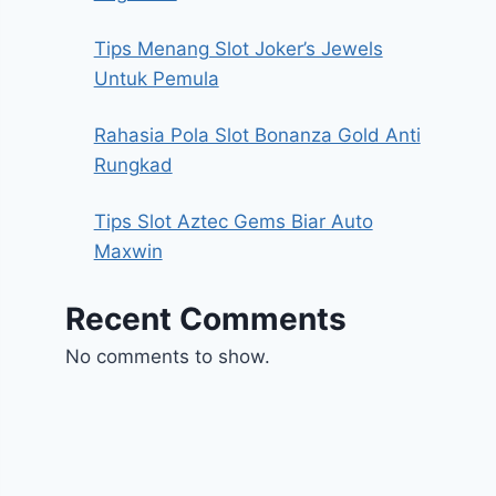
Tips Menang Slot Joker’s Jewels
Untuk Pemula
Rahasia Pola Slot Bonanza Gold Anti
Rungkad
Tips Slot Aztec Gems Biar Auto
Maxwin
Recent Comments
No comments to show.