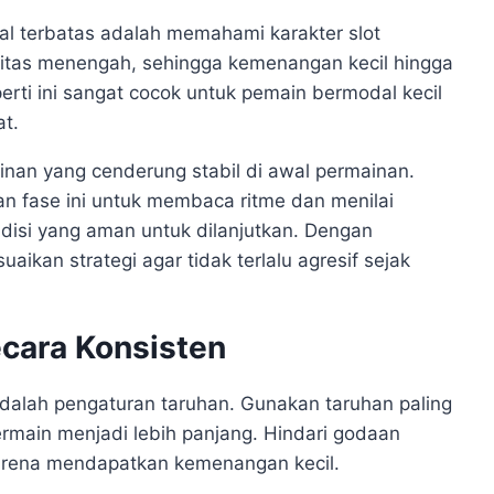
 terbatas adalah memahami karakter slot
tilitas menengah, sehingga kemenangan kecil hingga
rti ini sangat cocok untuk pemain bermodal kecil
at.
ainan yang cenderung stabil di awal permainan.
 fase ini untuk membaca ritme dan menilai
isi yang aman untuk dilanjutkan. Dengan
ikan strategi agar tidak terlalu agresif sejak
ecara Konsisten
 adalah pengaturan taruhan. Gunakan taruhan paling
rmain menjadi lebih panjang. Hindari godaan
karena mendapatkan kemenangan kecil.