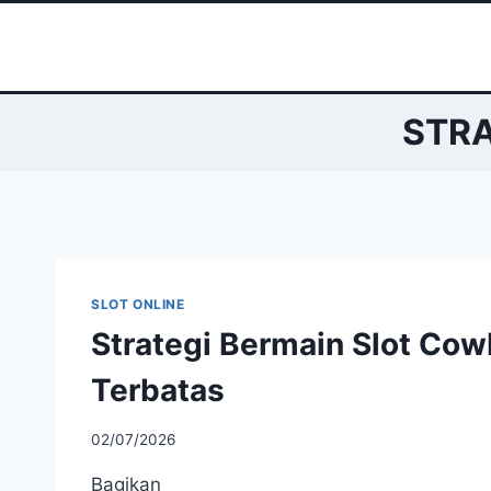
Skip
to
content
STRA
SLOT ONLINE
Strategi Bermain Slot Cow
Terbatas
02/07/2026
Bagikan