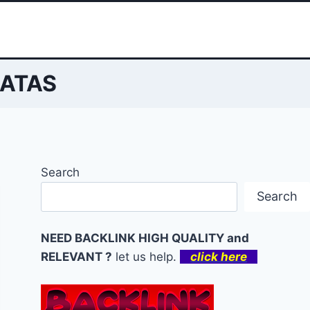
BATAS
Search
Search
NEED BACKLINK HIGH QUALITY and
RELEVANT ?
let us help.
click here