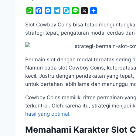
WhatsApp
Facebook
Messenger
Telegram
Skype
Line
X
Share
Slot Cowboy Coins bisa tetap menguntungka
strategi tepat, pengaturan modal cerdas dan di
Bermain slot dengan modal terbatas sering d
Namun pada slot Cowboy Coins, keterbatasa
kecil. Justru dengan pendekatan yang tepat,
untuk bertahan lebih lama dan menunggu mo
Cowboy Coins memiliki ritme permainan yang 
terkontrol. Oleh karena itu, strategi menjad
hasil yang optimal
.
Memahami Karakter Slot 