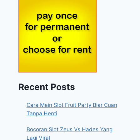
Recent Posts
Cara Main Slot Fruit Party Biar Cuan
Tanpa Henti
Bocoran Slot Zeus Vs Hades Yang
Lagi Viral