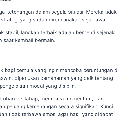
 ketenangan dalam segala situasi. Mereka tidak
 strategi yang sudah direncanakan sejak awal.
k stabil, langkah terbaik adalah berhenti sejenak.
n saat kembali bermain.
 bagi pemula yang ingin mencoba peruntungan di
axwin, diperlukan pemahaman yang baik tentang
 pengelolaan modal yang disiplin.
 taruhan bertahap, membaca momentum, dan
n peluang kemenangan secara signifikan. Kunci
an tidak terbawa emosi agar hasil yang didapat