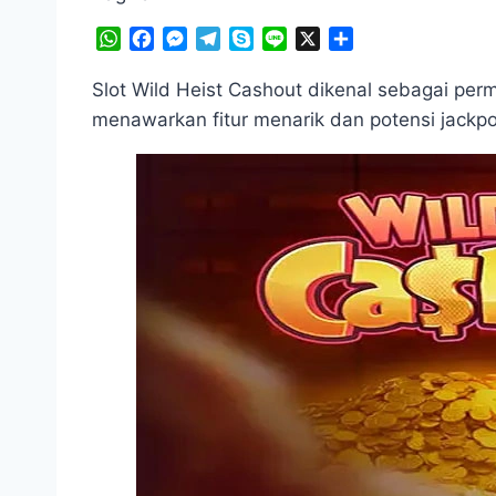
WhatsApp
Facebook
Messenger
Telegram
Skype
Line
X
Share
Slot Wild Heist Cashout dikenal sebagai p
menawarkan fitur menarik dan potensi jackpo