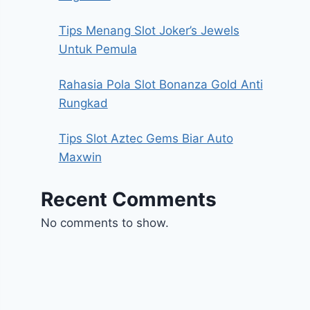
Tips Menang Slot Joker’s Jewels
Untuk Pemula
Rahasia Pola Slot Bonanza Gold Anti
Rungkad
Tips Slot Aztec Gems Biar Auto
Maxwin
Recent Comments
No comments to show.