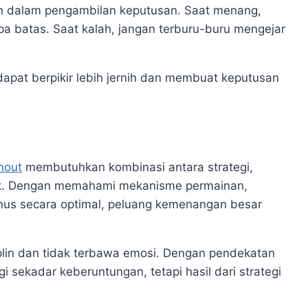
h dalam pengambilan keputusan. Saat menang,
pa batas. Saat kalah, jangan terburu-buru mengejar
apat berpikir lebih jernih dan membuat keputusan
hout
membutuhkan kombinasi antara strategi,
ik. Dengan memahami mekanisme permainan,
nus secara optimal, peluang kemenangan besar
plin dan tidak terbawa emosi. Dengan pendekatan
i sekadar keberuntungan, tetapi hasil dari strategi