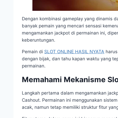
Dengan kombinasi gameplay yang dinamis dan f
banyak pemain yang mencari sensasi kemen
mengamankan jackpot di permainan ini, diperl
keberuntungan.
Pemain di
SLOT ONLINE HASIL NYATA
harus
dengan bijak, dan tahu kapan waktu yang te
permainan.
Memahami Mekanisme Slot
Langkah pertama dalam mengamankan jackpot
Cashout. Permainan ini menggunakan sistem
acak, namun tetap memiliki struktur fitur yang