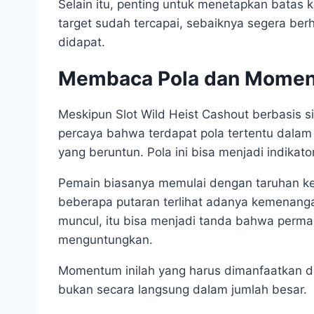
Selain itu, penting untuk menetapkan batas
target sudah tercapai, sebaiknya segera be
didapat.
Membaca Pola dan Momen
Meskipun Slot Wild Heist Cashout berbasis 
percaya bahwa terdapat pola tertentu dalam
yang beruntun. Pola ini bisa menjadi indik
Pemain biasanya memulai dengan taruhan kec
beberapa putaran terlihat adanya kemenanga
muncul, itu bisa menjadi tanda bahwa perm
menguntungkan.
Momentum inilah yang harus dimanfaatkan d
bukan secara langsung dalam jumlah besar.