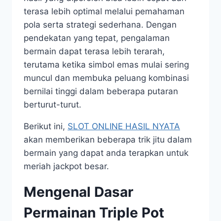
terasa lebih optimal melalui pemahaman
pola serta strategi sederhana. Dengan
pendekatan yang tepat, pengalaman
bermain dapat terasa lebih terarah,
terutama ketika simbol emas mulai sering
muncul dan membuka peluang kombinasi
bernilai tinggi dalam beberapa putaran
berturut-turut.
Berikut ini,
SLOT ONLINE HASIL NYATA
akan memberikan beberapa trik jitu dalam
bermain yang dapat anda terapkan untuk
meriah jackpot besar.
Mengenal Dasar
Permainan Triple Pot