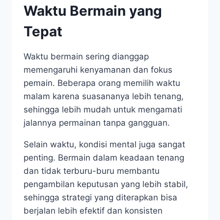
Waktu Bermain yang
Tepat
Waktu bermain sering dianggap
memengaruhi kenyamanan dan fokus
pemain. Beberapa orang memilih waktu
malam karena suasananya lebih tenang,
sehingga lebih mudah untuk mengamati
jalannya permainan tanpa gangguan.
Selain waktu, kondisi mental juga sangat
penting. Bermain dalam keadaan tenang
dan tidak terburu-buru membantu
pengambilan keputusan yang lebih stabil,
sehingga strategi yang diterapkan bisa
berjalan lebih efektif dan konsisten