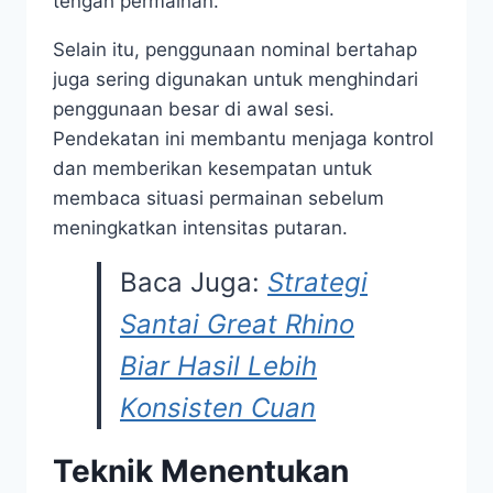
tengah permainan.
Selain itu, penggunaan nominal bertahap
juga sering digunakan untuk menghindari
penggunaan besar di awal sesi.
Pendekatan ini membantu menjaga kontrol
dan memberikan kesempatan untuk
membaca situasi permainan sebelum
meningkatkan intensitas putaran.
Baca Juga:
Strategi
Santai Great Rhino
Biar Hasil Lebih
Konsisten Cuan
Teknik Menentukan