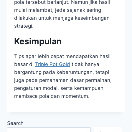
pola tersebut berlanjut. Namun jika hasil
mulai melambat, jeda sejenak sering
dilakukan untuk menjaga keseimbangan
strategi.
Kesimpulan
Tips agar lebih cepat mendapatkan hasil
besar di
Triple Pot Gold
tidak hanya
bergantung pada keberuntungan, tetapi
juga pada pemahaman dasar permainan,
pengaturan modal, serta kemampuan
membaca pola dan momentum.
Search