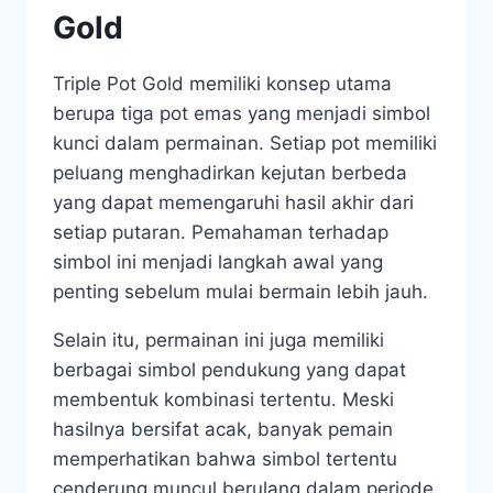
Gold
Triple Pot Gold memiliki konsep utama
berupa tiga pot emas yang menjadi simbol
kunci dalam permainan. Setiap pot memiliki
peluang menghadirkan kejutan berbeda
yang dapat memengaruhi hasil akhir dari
setiap putaran. Pemahaman terhadap
simbol ini menjadi langkah awal yang
penting sebelum mulai bermain lebih jauh.
Selain itu, permainan ini juga memiliki
berbagai simbol pendukung yang dapat
membentuk kombinasi tertentu. Meski
hasilnya bersifat acak, banyak pemain
memperhatikan bahwa simbol tertentu
cenderung muncul berulang dalam periode