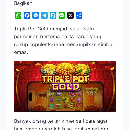
Bagikan
WhatsApp
Facebook
Messenger
Telegram
Skype
Line
X
Share
Triple Pot Gold menjadi salah satu
permainan bertema harta karun yang
cukup populer karena menampilkan simbol
emas.
Banyak orang tertarik mencari cara agar
hasil yang diperoleh bisa lebih cepat dan