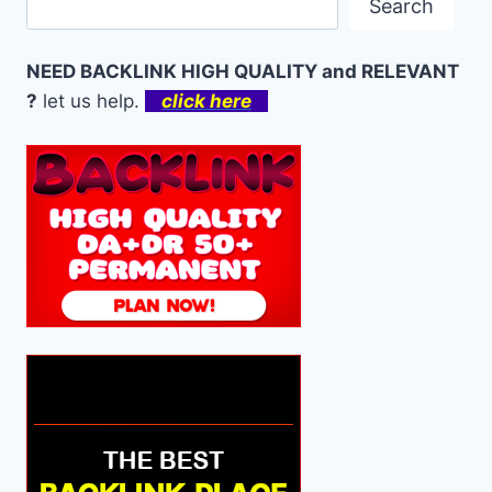
Search
NEED BACKLINK HIGH QUALITY and RELEVANT
?
let us help.
click here