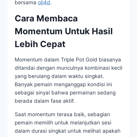
bersama
oli4d
.
Cara Membaca
Momentum Untuk Hasil
Lebih Cepat
Momentum dalam Triple Pot Gold biasanya
ditandai dengan munculnya kombinasi kecil
yang berulang dalam waktu singkat.
Banyak pemain menganggap kondisi ini
sebagai sinyal bahwa permainan sedang
berada dalam fase aktif.
Saat momentum terasa baik, sebagian
pemain memilih untuk melanjutkan sesi
dalam durasi singkat untuk melihat apakah