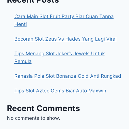
Cara Main Slot Fruit Party Biar Cuan Tanpa
Henti
Bocoran Slot Zeus Vs Hades Yang Lagi Viral
Tips Menang Slot Joker’s Jewels Untuk
Pemula
Rahasia Pola Slot Bonanza Gold Anti Rungkad
Tips Slot Aztec Gems Biar Auto Maxwin
Recent Comments
No comments to show.