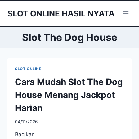
Skip
SLOT ONLINE HASIL NYATA
to
content
Slot The Dog House
SLOT ONLINE
Cara Mudah Slot The Dog
House Menang Jackpot
Harian
04/11/2026
Bagikan