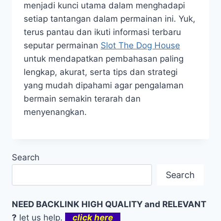
menjadi kunci utama dalam menghadapi
setiap tantangan dalam permainan ini. Yuk,
terus pantau dan ikuti informasi terbaru
seputar permainan
Slot The Dog House
untuk mendapatkan pembahasan paling
lengkap, akurat, serta tips dan strategi
yang mudah dipahami agar pengalaman
bermain semakin terarah dan
menyenangkan.
Search
Search
NEED BACKLINK HIGH QUALITY and RELEVANT
?
let us help.
click here