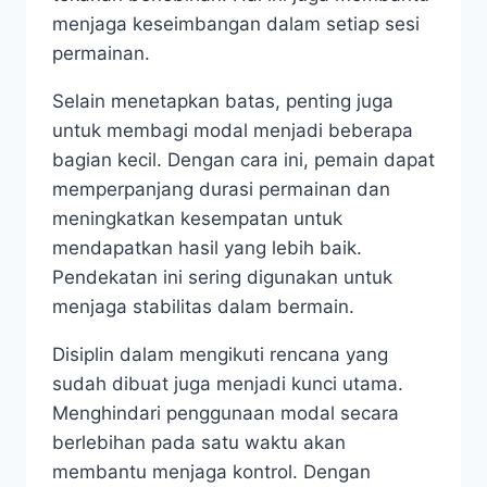
menjaga keseimbangan dalam setiap sesi
permainan.
Selain menetapkan batas, penting juga
untuk membagi modal menjadi beberapa
bagian kecil. Dengan cara ini, pemain dapat
memperpanjang durasi permainan dan
meningkatkan kesempatan untuk
mendapatkan hasil yang lebih baik.
Pendekatan ini sering digunakan untuk
menjaga stabilitas dalam bermain.
Disiplin dalam mengikuti rencana yang
sudah dibuat juga menjadi kunci utama.
Menghindari penggunaan modal secara
berlebihan pada satu waktu akan
membantu menjaga kontrol. Dengan