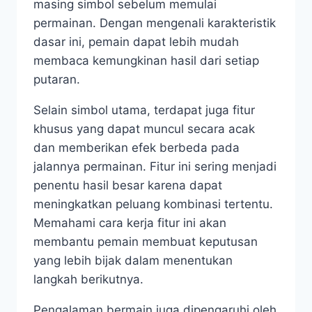
masing simbol sebelum memulai
permainan. Dengan mengenali karakteristik
dasar ini, pemain dapat lebih mudah
membaca kemungkinan hasil dari setiap
putaran.
Selain simbol utama, terdapat juga fitur
khusus yang dapat muncul secara acak
dan memberikan efek berbeda pada
jalannya permainan. Fitur ini sering menjadi
penentu hasil besar karena dapat
meningkatkan peluang kombinasi tertentu.
Memahami cara kerja fitur ini akan
membantu pemain membuat keputusan
yang lebih bijak dalam menentukan
langkah berikutnya.
Pengalaman bermain juga dipengaruhi oleh