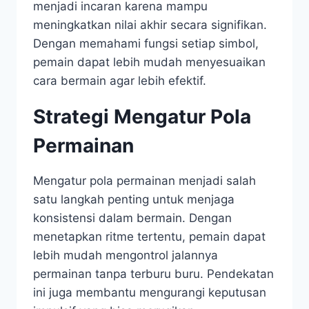
menjadi incaran karena mampu
meningkatkan nilai akhir secara signifikan.
Dengan memahami fungsi setiap simbol,
pemain dapat lebih mudah menyesuaikan
cara bermain agar lebih efektif.
Strategi Mengatur Pola
Permainan
Mengatur pola permainan menjadi salah
satu langkah penting untuk menjaga
konsistensi dalam bermain. Dengan
menetapkan ritme tertentu, pemain dapat
lebih mudah mengontrol jalannya
permainan tanpa terburu buru. Pendekatan
ini juga membantu mengurangi keputusan