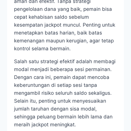
aman dan efektif. Tanpa strategi
pengelolaan dana yang baik, pemain bisa
cepat kehabisan saldo sebelum
kesempatan jackpot muncul. Penting untuk
menetapkan batas harian, baik batas
kemenangan maupun kerugian, agar tetap
kontrol selama bermain.
Salah satu strategi efektif adalah membagi
modal menjadi beberapa sesi permainan.
Dengan cara ini, pemain dapat mencoba
keberuntungan di setiap sesi tanpa
mengambil risiko seluruh saldo sekaligus.
Selain itu, penting untuk menyesuaikan
jumlah taruhan dengan sisa modal,
sehingga peluang bermain lebih lama dan
meraih jackpot meningkat.