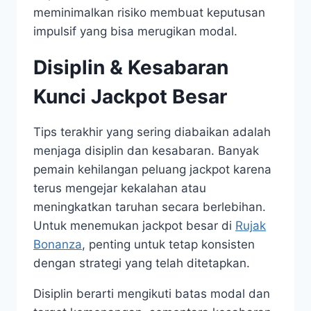
meminimalkan risiko membuat keputusan
impulsif yang bisa merugikan modal.
Disiplin & Kesabaran
Kunci Jackpot Besar
Tips terakhir yang sering diabaikan adalah
menjaga disiplin dan kesabaran. Banyak
pemain kehilangan peluang jackpot karena
terus mengejar kekalahan atau
meningkatkan taruhan secara berlebihan.
Untuk menemukan jackpot besar di
Rujak
Bonanza
, penting untuk tetap konsisten
dengan strategi yang telah ditetapkan.
Disiplin berarti mengikuti batas modal dan