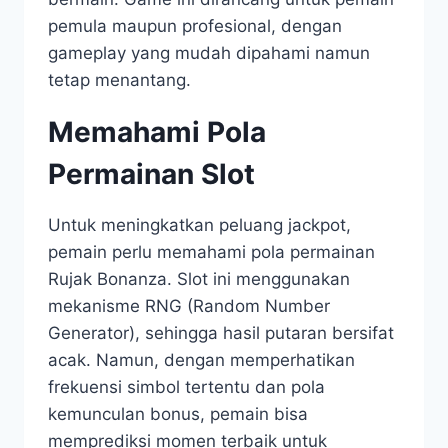
pemula maupun profesional, dengan
gameplay yang mudah dipahami namun
tetap menantang.
Memahami Pola
Permainan Slot
Untuk meningkatkan peluang jackpot,
pemain perlu memahami pola permainan
Rujak Bonanza. Slot ini menggunakan
mekanisme RNG (Random Number
Generator), sehingga hasil putaran bersifat
acak. Namun, dengan memperhatikan
frekuensi simbol tertentu dan pola
kemunculan bonus, pemain bisa
memprediksi momen terbaik untuk