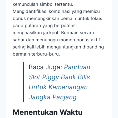
kemunculan simbol tertentu.
Mengidentifikasi kombinasi yang memicu
bonus memungkinkan pemain untuk fokus
pada putaran yang berpotensi
menghasilkan jackpot. Bermain secara
sabar dan menunggu momen bonus aktif
sering kali lebih menguntungkan dibanding
bermain terburu-buru.
Baca Juga:
Panduan
Slot Piggy Bank Bills
Untuk Kemenangan
Jangka Panjang
Menentukan Waktu