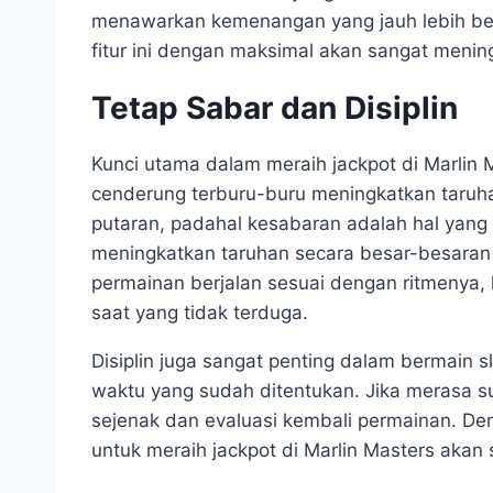
menawarkan kemenangan yang jauh lebih be
fitur ini dengan maksimal akan sangat meni
Tetap Sabar dan Disiplin
Kunci utama dalam meraih jackpot di Marlin
cenderung terburu-buru meningkatkan taruh
putaran, padahal kesabaran adalah hal yang
meningkatkan taruhan secara besar-besaran 
permainan berjalan sesuai dengan ritmenya,
saat yang tidak terduga.
Disiplin juga sangat penting dalam bermain s
waktu yang sudah ditentukan. Jika merasa s
sejenak dan evaluasi kembali permainan. Den
untuk meraih jackpot di Marlin Masters akan 