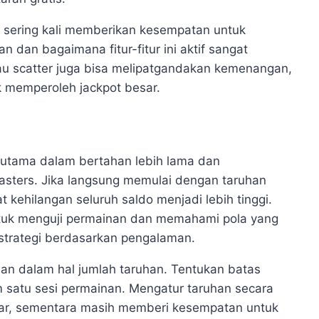
rs sering kali memberikan kesempatan untuk
dan bagaimana fitur-fitur ini aktif sangat
au scatter juga bisa melipatgandakan kemenangan,
 memperoleh jackpot besar.
 utama dalam bertahan lebih lama dan
sters. Jika langsung memulai dengan taruhan
 kehilangan seluruh saldo menjadi lebih tinggi.
ntuk menguji permainan dan memahami pola yang
strategi berdasarkan pengalaman.
asan dalam hal jumlah taruhan. Tentukan batas
 satu sesi permainan. Mengatur taruhan secara
sar, sementara masih memberi kesempatan untuk