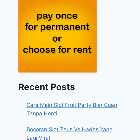
Recent Posts
Cara Main Slot Fruit Party Biar Cuan
Tanpa Henti
Bocoran Slot Zeus Vs Hades Yang
Lagi Viral