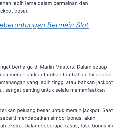
tahan lebih lama dalam permainan dan
ckpot besar.
Keberuntungan Bermain Slot
sangat berharga di Marlin Masters. Dalam setiap
anpa mengeluarkan taruhan tambahan. Ini adalah
menangan yang lebih tinggi atau bahkan jackpot
u, sangat penting untuk selalu memanfaatkan
erikan peluang besar untuk meraih jackpot. Saat
 seperti mendapatkan simbol bonus, akan
h ekstra. Dalam beberapa kasus, fase bonus ini