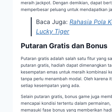
meraih jackpot. Dengan demikian, dapat ber
memperbesar peluang untuk mendapatkan ja
Baca Juga:
Rahasia Pola 
Lucky Tiger
Putaran Gratis dan Bonus
Putaran gratis adalah salah satu fitur yang 
putaran gratis, hadiah dapat dimenangkan t
kesempatan emas untuk meraih kombinasi ke
tanpa perlu menambah modal. Oleh karena it
setiap kesempatan yang ada.
Selain putaran gratis, bonus game juga memb
mencapai kondisi tertentu dalam permainan,
memasuki fase bonus yang memberikan hadia