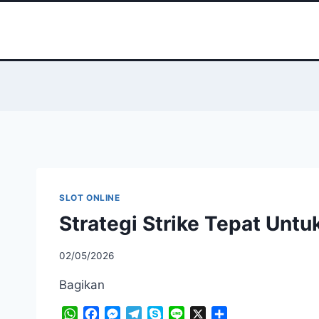
Skip
to
content
SLOT ONLINE
Strategi Strike Tepat Untu
02/05/2026
Bagikan
WhatsApp
Facebook
Messenger
Telegram
Skype
Line
X
Share