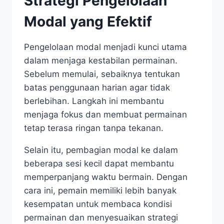
Strategi Pengelolaan
Modal yang Efektif
Pengelolaan modal menjadi kunci utama
dalam menjaga kestabilan permainan.
Sebelum memulai, sebaiknya tentukan
batas penggunaan harian agar tidak
berlebihan. Langkah ini membantu
menjaga fokus dan membuat permainan
tetap terasa ringan tanpa tekanan.
Selain itu, pembagian modal ke dalam
beberapa sesi kecil dapat membantu
memperpanjang waktu bermain. Dengan
cara ini, pemain memiliki lebih banyak
kesempatan untuk membaca kondisi
permainan dan menyesuaikan strategi