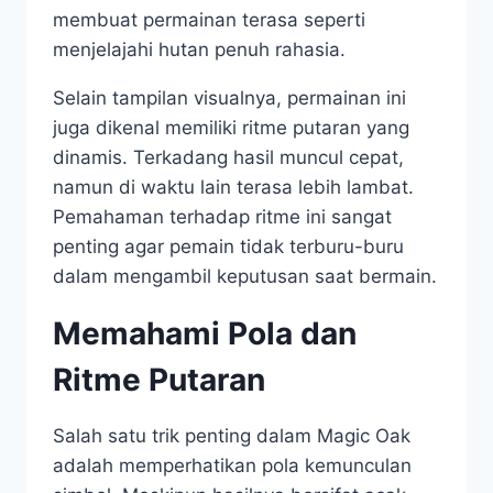
membuat permainan terasa seperti
menjelajahi hutan penuh rahasia.
Selain tampilan visualnya, permainan ini
juga dikenal memiliki ritme putaran yang
dinamis. Terkadang hasil muncul cepat,
namun di waktu lain terasa lebih lambat.
Pemahaman terhadap ritme ini sangat
penting agar pemain tidak terburu-buru
dalam mengambil keputusan saat bermain.
Memahami Pola dan
Ritme Putaran
Salah satu trik penting dalam Magic Oak
adalah memperhatikan pola kemunculan