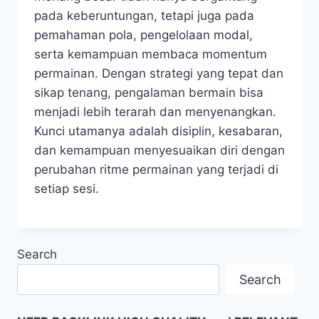
pada keberuntungan, tetapi juga pada
pemahaman pola, pengelolaan modal,
serta kemampuan membaca momentum
permainan. Dengan strategi yang tepat dan
sikap tenang, pengalaman bermain bisa
menjadi lebih terarah dan menyenangkan.
Kunci utamanya adalah disiplin, kesabaran,
dan kemampuan menyesuaikan diri dengan
perubahan ritme permainan yang terjadi di
setiap sesi.
Search
Search